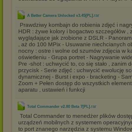
.rar
A Better Camera Unlocked v3.45[PL]
Prawdziwy kombajn do robienia zdjęć i nagry
HDR : żywe kolory i bogactwo szczegółów , 
wyglądające jak zrobione z DSLR - Panorama
, aż do 100 MPix - Usuwanie niechcianych ob
nocny : ostre i wolne od szumów zdjęcia w 
oświetleniu - Grupa portret - Nagrywanie wid
Pre -shot : uchwycić to, co się stało , zanim 
przycisk - Serie zdjęć : uchwycić ewolucję s
dynamicznej - Burst i expo - bracketing - S
Zoom + Pełen dostęp do wszystkich element
aparatu , ustawień i funkcji
.rar
Total Commander v2.80 Beta 7[PL]
Total Commander to menedżer plików dostę
urządzeń mobilnych z systemem operacyjnym
to port znanego narzędzia z systemu Windo