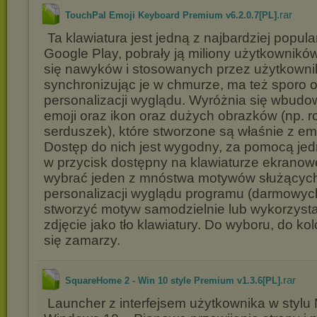
.rar
TouchPal Emoji Keyboard Premium v6.2.0.7[PL]
Ta klawiatura jest jedną z najbardziej popul
Google Play, pobrały ją miliony użytkownikó
się nawyków i stosowanych przez użytkowni
synchronizując je w chmurze, ma też sporo o
personalizacji wyglądu. Wyróżnia się wbud
emoji oraz ikon oraz dużych obrazków (np. 
serduszek), które stworzone są właśnie z em
Dostęp do nich jest wygodny, za pomocą jed
w przycisk dostępny na klawiaturze ekranow
wybrać jeden z mnóstwa motywów służącyc
personalizacji wyglądu programu (darmowych
stworzyć motyw samodzielnie lub wykorzyst
zdjęcie jako tło klawiatury. Do wyboru, do kol
się zamarzy.
.rar
SquareHome 2 - Win 10 style Premium v1.3.6[PL]
Launcher z interfejsem użytkownika w stylu