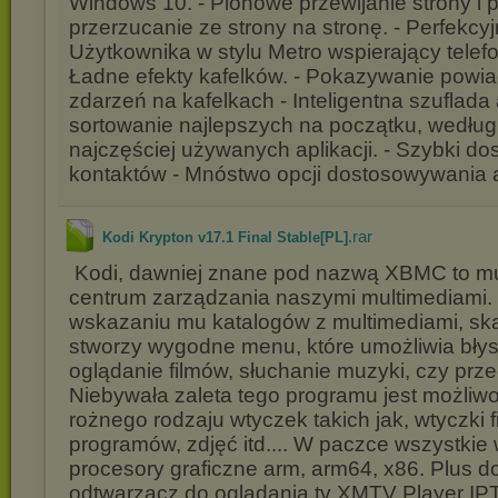
Windows 10. - Pionowe przewijanie strony i
przerzucanie ze strony na stronę. - Perfekcyjn
Użytkownika w stylu Metro wspierający telefony
Ładne efekty kafelków. - Pokazywanie powiad
zdarzeń na kafelkach - Inteligentna szuflada a
sortowanie najlepszych na początku, wedłu
najczęściej używanych aplikacji. - Szybki do
kontaktów - Mnóstwo opcji dostosowywania ap
.rar
Kodi Krypton v17.1 Final Stable[PL]
Kodi, dawniej znane pod nazwą XBMC to mu
centrum zarządzania naszymi multimediami.
wskazaniu mu katalogów z multimediami, skat
stworzy wygodne menu, które umożliwia bły
oglądanie filmów, słuchanie muzyki, czy prze
Niebywała zaleta tego programu jest możliwoś
rożnego rodzaju wtyczek takich jak, wtyczki 
programów, zdjęć itd.... W paczce wszystkie
procesory graficzne arm, arm64, x86. Plus 
odtwarzacz do oglądania tv XMTV Player IPT