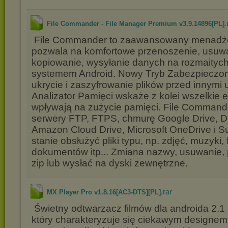
.
File Commander - File Manager Premium v3.9.14896[PL]
File Commander to zaawansowany menadżer 
pozwala na komfortowe przenoszenie, usuw
kopiowanie, wysyłanie danych na rozmaityc
systemem Android. Nowy Tryb Zabezpieczo
ukrycie i zaszyfrowanie plików przed innymi
Analizator Pamięci wskaże z kolei wszelkie e
wpływają na zużycie pamięci. File Command
serwery FTP, FTPS, chmurę Google Drive, D
Amazon Cloud Drive, Microsoft OneDrive i S
stanie obsłużyć pliki typu, np. zdjęć, muzyki, 
dokumentów itp... Zmiana nazwy, usuwanie,
zip lub wysłać na dyski zewnętrzne.
.rar
MX Player Pro v1.8.16[AC3-DTS][PL]
Świetny odtwarzacz filmów dla androida 2.1
który charakteryzuje się ciekawym designe