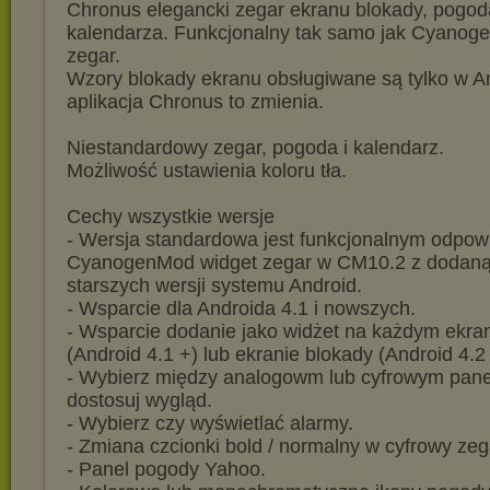
Chronus elegancki zegar ekranu blokady, pogoda
kalendarza. Funkcjonalny tak samo jak Cyanog
zegar.
Wzory blokady ekranu obsługiwane są tylko w An
aplikacja Chronus to zmienia.
Niestandardowy zegar, pogoda i kalendarz.
Możliwość ustawienia koloru tła.
Cechy wszystkie wersje
- Wersja standardowa jest funkcjonalnym odpow
CyanogenMod widget zegar w CM10.2 z dodaną
starszych wersji systemu Android.
- Wsparcie dla Androida 4.1 i nowszych.
- Wsparcie dodanie jako widżet na każdym ekra
(Android 4.1 +) lub ekranie blokady (Android 4.2
- Wybierz między analogowm lub cyfrowym panel
dostosuj wygląd.
- Wybierz czy wyświetlać alarmy.
- Zmiana czcionki bold / normalny w cyfrowy zega
- Panel pogody Yahoo.