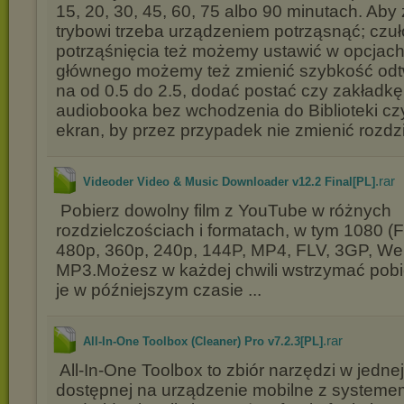
15, 20, 30, 45, 60, 75 albo 90 minutach. Ab
trybowi trzeba urządzeniem potrząsnąć; czuł
potrząśnięcia też możemy ustawić w opcjach
głównego możemy też zmienić szybkość odt
na od 0.5 do 2.5, dodać postać czy zakładkę
audiobooka bez wchodzenia do Biblioteki c
ekran, by przez przypadek nie zmienić rozdzi
.rar
Videoder Video & Music Downloader v12.2 Final[PL]
Pobierz dowolny film z YouTube w różnych
rozdzielczościach i formatach, w tym 1080 (F
480p, 360p, 240p, 144P, MP4, FLV, 3GP, W
MP3.Możesz w każdej chwili wstrzymać pobi
je w późniejszym czasie ...
.rar
All-In-One Toolbox (Cleaner) Pro v7.2.3[PL]
All-In-One Toolbox to zbiór narzędzi w jednej 
dostępnej na urządzenie mobilne z system