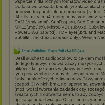
wsparciem dla różnych formatów video oraz 
Dodatkowo posiada kodeki(w załącznikach 
odpowiednią architekturę procesora) video: .3
.f4v .flv .mkv .mp4 .mpeg .mov .vob .wmv .we
SAMI(.smi/.sami), SubRip(.srt), Sub Station A
MPL2(.mpl/.txt), MicroDVD(.sub/.txt), SubVie
PowerDivX(.psb/.txt), TMPlayer(.txt), and Ma
Subtitle Track(text, ssa/ass only). Wersja Ne
.rar
Smart AudioBook Player Full v3.2.3[PL]
Jeśli słuchasz audiobooków to całkiem moż
do tego typowych odtwarzaczy muzycznych,
plików z książkami dźwiękowymi zwykle nie 
tych powszechnie znanych i wspieranych. Mo
funkcjonalność tych odtwarzaczy Ci wystarcz
czegoś Ci w nich brak, np. spersonalizowan
(możliwości tworzenia zakładek czy szczegó
związanych z odtwarzaniem), to aby zdobyć
aplikację umożliwiająca Ci tę i inne czynnoś
słuchaniem książek, wówczas spędź kilka ch