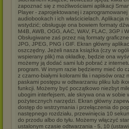
zapoznać się z możliwościami aplikacji Sma
Player - zaprojektowanej i zaprogramowanej
audiobookach i ich właścicielach. Aplikacja 
wstydzić; obsługuje ona bowiem formaty dź
M4B, AWB, OGG, AAC, WAV, FLAC, 3GP i 
Obsługiwane zaś przez nią formaty graficzne 
JPG, JPEG, PNG i GIF. Ekran główny aplikacj
oszczędny. Jeżeli nasza książka (czy w ogól
wspierany plik) ma okładkę, będzie ona wyśw
możemy ją dodać sami lub pobrać z internet
program. W innym razie będziemy mieć do c
z czarno-białymi kolorami tła i napisów oraz 
paskami postępu w odtwarzaniu pliku lub ik
funkcji. Możemy być początkowo niezbyt mile
ubogim interfejsem, ale skrywa ona w sobie 
pożytecznych narzędzi. Ekran główny zapew
dostęp do wstrzymania i przełączenia do po
następnego rozdziału, przewinięcia 10 sekun
do przodu albo do tyłu. Możemy włączyć sta
ustalonym czasie odtwarzania - 5, 10 (ustaw