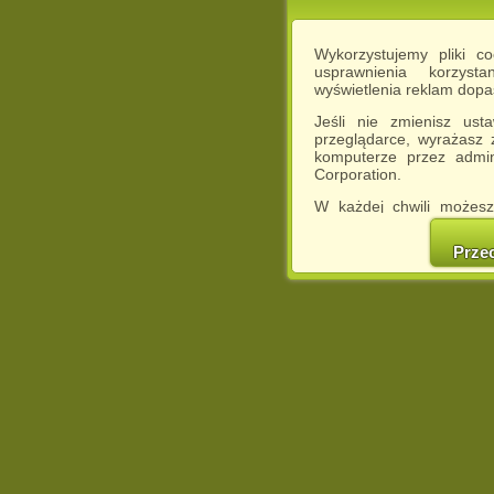
Wykorzystujemy pliki c
usprawnienia korzyst
wyświetlenia reklam dop
Jeśli nie zmienisz ust
przeglądarce, wyrażasz
komputerze przez admin
Corporation.
W każdej chwili możesz
cookies w swojej przeglą
w naszej Pol
Prze
http://chomikuj.pl/Polity
Jednocześnie informuje
może spowodować ogr
Chomikuj.pl.
W przypadku braku twojej
prosimy o opuszczenie se
Wykorzystanie plików c
(dostosowanie reklam do
działań marketingowych).
Wyrażenie sprzeciwu spo
będzie dopasowana do Tw