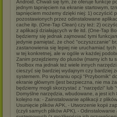
Android. Chwali się tym, że oferuje funkcje 
jednym tapnięciem na ekranie startowym, tz
tapnięciem możemy dzięki niej: 1) oczyścić 
pozostawionych przez odinstalowane aplikac
cache itp. (One-Tap Clean) czy też: 2) oczy
z aplikacji działających w tle itd. (One-Tap Bo
będziemy się jednak zajmować tymi funkcjam
jedynie pamiętać, że choć "oczyszczanie" brz
zastanowienia się lepiej nie uruchamiać tych f
w tej konkretnej, ale w ogóle w każdej podobn
Zanim przejdziemy do plusów (mamy ich tu s
Toolbox ma jednak też wiele innych narzędzi
cieszyć się bardziej wydajnym czy bardziej
systemem. Po wybraniu opcji "Przybornik" d
ekranie głównym (jest bezpieczna, nie ma ża
będziemy mogli skorzystać z "narzędzi" lub 
Domyślne narzędzia, wbudowane, a jest ich 
kolejno na: - Zainstalowanie aplikacji z plikó
Usunięcie plików APK, - Utworzenie kopii zap
(czyli samych plików APK), - Odinstalowanie a
systemowych (z możliwością ich przywrócenia