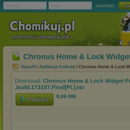
Chomik
Hasło
zapomniałem
Chronus Home & Lock Widget P
Siara76
/
Aplikacje Android
/ Chronus Home & Lock Widg
Download:
Chronus Home & Lock Widget Pr
.build.173157.Final[PL].rar
8,99 MB
Pobierz