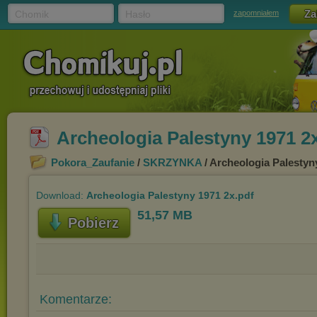
Chomik
Hasło
zapomniałem
Archeologia Palestyny 1971 2
Pokora_Zaufanie
/
SKRZYNKA
/ Archeologia Palestyn
Download:
Archeologia Palestyny 1971 2x.pdf
51,57 MB
Pobierz
Komentarze: