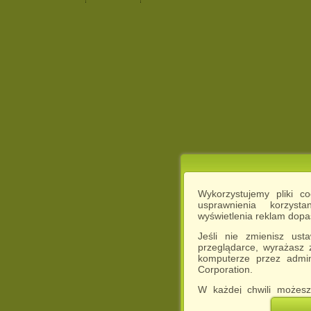
Wykorzystujemy pliki c
usprawnienia korzyst
wyświetlenia reklam dop
Jeśli nie zmienisz ust
przeglądarce, wyrażasz
komputerze przez admin
Corporation.
W każdej chwili możesz
cookies w swojej przeglą