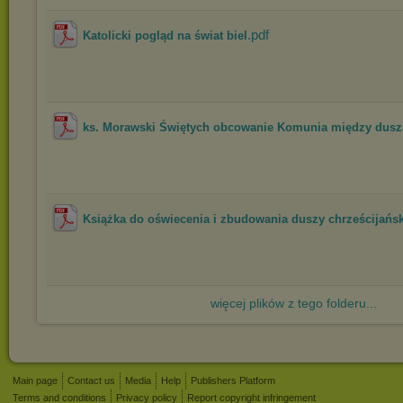
.pdf
Katolicki pogląd na świat biel
ks. Morawski Świętych obcowanie Komunia między dus
Książka do oświecenia i zbudowania duszy chrześcijańsk
więcej plików z tego folderu...
Main page
Contact us
Media
Help
Publishers Platform
Terms and conditions
Privacy policy
Report copyright infringement