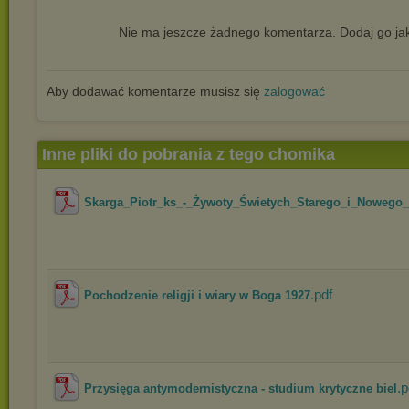
Nie ma jeszcze żadnego komentarza. Dodaj go jak
Aby dodawać komentarze musisz się
zalogować
Inne pliki do pobrania z tego chomika
Skarga_Piotr_ks_-_Żywoty_Świetych_Starego_i_Nowego_Z
.pdf
Pochodzenie religji i wiary w Boga 1927
.p
Przysięga antymodernistyczna - studium krytyczne biel