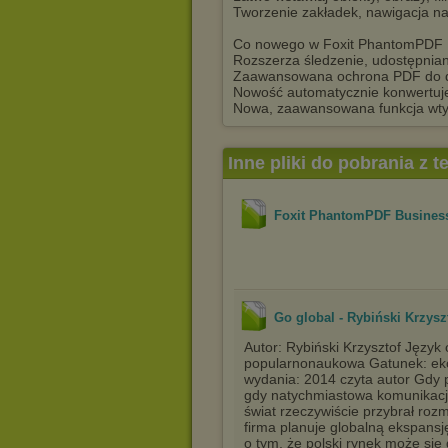
Tworzenie zakładek, nawigacja na
Co nowego w Foxit PhantomPDF 
Rozszerza śledzenie, udostępnia
Zaawansowana ochrona PDF do
Nowość automatycznie konwertuj
Nowa, zaawansowana funkcja wtyc
Inne pliki do pobrania z 
Foxit PhantomPDF Business
Go global - Rybiński Krzysz
Autor: Rybiński Krzysztof Język 
popularnonaukowa Gatunek: ek
wydania: 2014 czyta autor Gdy 
gdy natychmiastowa komunikacja
świat rzeczywiście przybrał rozm
firma planuje globalną ekspansj
o tym, że polski rynek może się 