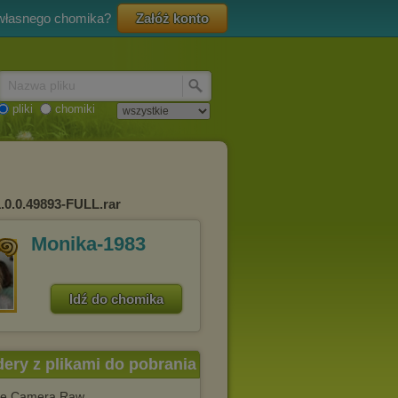
 własnego chomika?
Załóż konto
Nazwa pliku
pliki
chomiki
.0.0.49893-FULL.rar
Monika-1983
Idź do chomika
dery z plikami do pobrania
e Camera Raw