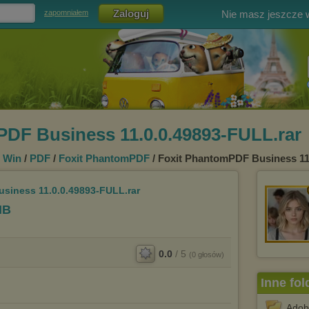
Nie masz jeszcze
zapomniałem
DF Business 11.0.0.49893-FULL.rar
 Win
/
PDF
/
Foxit PhantomPDF
/ Foxit PhantomPDF Business 11
siness 11.0.0.49893-FULL.rar
MB
0.0
/
5
(
0
głosów)
Inne fol
Adob