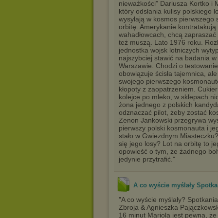
nieważkości” Dariusza Kortko i 
który odsłania kulisy polskiego
wysyłają w kosmos pierwszego sz
orbitę. Amerykanie kontratakują
wahadłowcach, chcą zapraszać a
też muszą. Lato 1976 roku. Rozka
jednostka wojsk lotniczych wytyp
najszybciej stawić na badania 
Warszawie. Chodzi o testowanie
obowiązuje ścisła tajemnica, al
swojego pierwszego kosmonautę
kłopoty z zaopatrzeniem. Cukier n
kolejce po mleko, w sklepach ni
żona jednego z polskich kandyd
odznaczać pilot, żeby zostać 
Zenon Jankowski przegrywa wy
pierwszy polski kosmonauta i je
stało w Gwiezdnym Miasteczku? C
się jego losy? Lot na orbitę to 
opowieść o tym, że żadnego boh
jedynie przytrafić."
A co wyście myślały Spotka
"A co wyście myślały? Spotkania
Zbroja & Agnieszka Pajączkowsk
16 minut Mariola jest pewna, ż