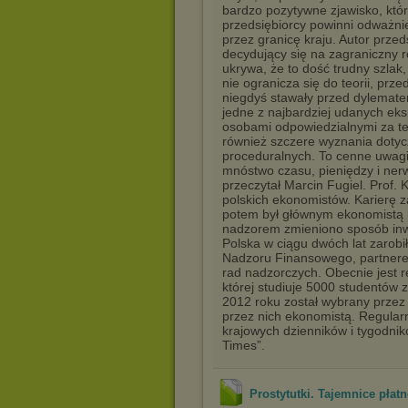
bardzo pozytywne zjawisko, któ
przedsiębiorcy powinni odważn
przez granicę kraju. Autor przed
decydujący się na zagraniczny 
ukrywa, że to dość trudny szlak,
nie ogranicza się do teorii, prz
niegdyś stawały przed dylemate
jedne z najbardziej udanych eks
osobami odpowiedzialnymi za te 
również szczere wyznania dotyc
proceduralnych. To cenne uwagi
mnóstwo czasu, pieniędzy i ne
przeczytał Marcin Fugiel. Prof. 
polskich ekonomistów. Karierę 
potem był głównym ekonomistą 
nadzorem zmieniono sposób inw
Polska w ciągu dwóch lat zarobi
Nadzoru Finansowego, partnerem
rad nadzorczych. Obecnie jest r
której studiuje 5000 studentów 
2012 roku został wybrany przez
przez nich ekonomistą. Regularni
krajowych dzienników i tygodnikó
Times”.
Prostytutki. Tajemnice płatn