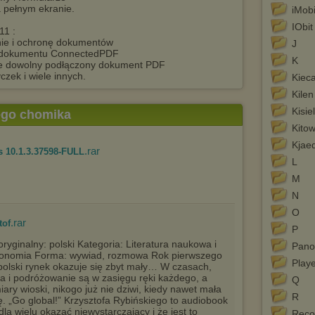
 pełnym ekranie.
iMob
IObit
11 :
nie i ochronę dokumentów
J
 dokumentu ConnectedPDF
K
e dowolny podłączony dokument PDF
zek i wiele innych.
Kiec
Kilen
Kisie
tego chomika
Kitow
Kjae
.rar
 10.1.3.37598-FULL
L
M
N
O
.rar
tof
P
oryginalny: polski Kategoria: Literatura naukowa i
Pano
onomia Forma: wywiad, rozmowa Rok pierwszego
Play
polski rynek okazuje się zbyt mały… W czasach,
 i podróżowanie są w zasięgu ręki każdego, a
Q
iary wioski, nikogo już nie dziwi, kiedy nawet mała
R
ę. „Go global!” Krzysztofa Rybińskiego to audiobook
dla wielu okazać niewystarczający i że jest to
Reco