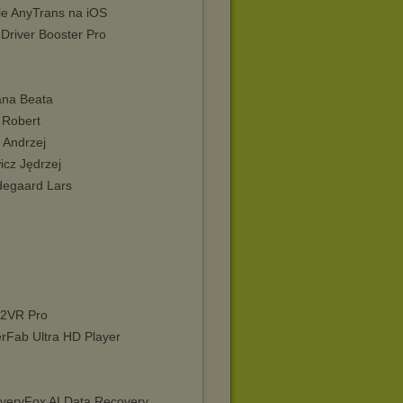
ie AnyTrans na iOS
 Driver Booster Pro
ana Beata
 Robert
l Andrzej
icz Jędrzej
degaard Lars
2VR Pro
erFab Ultra HD Player
veryFox AI Data Recovery