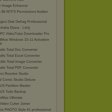
ty Image Enhancer
s Bit NTFS Permissions Auditor
gics Disk Defrag Professional
ińska Diana - Lśnij
sPC VideoTube Downloader Pro
dMoe Windows 10-11 Activation
it
tils Total Doc Converter
tils Total Excel Converter
tils Total Image Converter
tils Total PDF Converter
nci Resolve Studio
al Comic Studio Deluxe
US Partition Master
US Todo Backup
wMax Ultimate
Video Cutter Joiner
zis PHOTO Style #1 professional