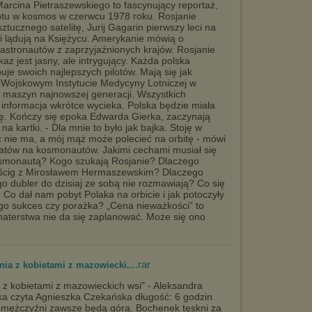
Marcina Pietraszewskiego to fascynujący reportaż,
 lotu w kosmos w czerwcu 1978 roku. Rosjanie
tucznego satelitę, Jurij Gagarin pierwszy leci na
 i lądują na Księżycu. Amerykanie mówią o
stronautów z zaprzyjaźnionych krajów. Rosjanie
z jest jasny, ale intrygujący. Każda polska
uje swoich najlepszych pilotów. Mają się jak
w Wojskowym Instytucie Medycyny Lotniczej w
 maszyn najnowszej generacji. Wszystkich
e informacja wkrótce wycieka. Polska będzie miała
. Kończy się epoka Edwarda Gierka, zaczynają
a kartki. - Dla mnie to było jak bajka. Stoję w
c nie ma, a mój mąż może polecieć na orbitę - mówi
atów na kosmonautów. Jakimi cechami musiał się
kosmonautą? Kogo szukają Rosjanie? Dlaczego
ścig z Mirosławem Hermaszewskim? Dlaczego
go dubler do dzisiaj ze sobą nie rozmawiają? Co się
o dał nam pobyt Polaka na orbicie i jak potoczyły
jego sukces czy porażka? „Cena nieważkości” to
aterstwa nie da się zaplanować. Może się ono
.rar
nia z kobietami z mazowiecki...
 z kobietami z mazowieckich wsi" - Aleksandra
a czyta Agnieszka Czekańska długość: 6 godzin
e mężczyźni zawsze będą górą. Bochenek tęskni za