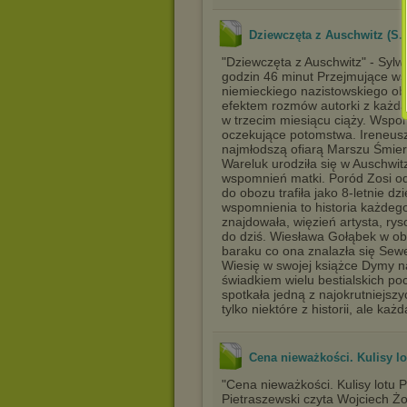
Dziewczęta z Auschwitz (S.
"Dziewczęta z Auschwitz" - Sylw
godzin 46 minut Przejmujące ws
niemieckiego nazistowskiego ob
efektem rozmów autorki z każdą
w trzecim miesiącu ciąży. Wspom
oczekujące potomstwa. Ireneusz,
najmłodszą ofiarą Marszu Śmier
Wareluk urodziła się w Auschwi
wspomnień matki. Poród Zosi od
do obozu trafiła jako 8-letnie dz
wspomnienia to historia każdeg
znajdowała, więzień artysta, rys
do dziś. Wiesława Gołąbek w ob
baraku co ona znalazła się Sew
Wiesię w swojej książce Dymy n
świadkiem wielu bestialskich p
spotkała jedną z najokrutniejszy
tylko niektóre z historii, ale ka
Cena nieważkości. Kulisy lo
"Cena nieważkości. Kulisy lotu 
Pietraszewski czyta Wojciech Ż