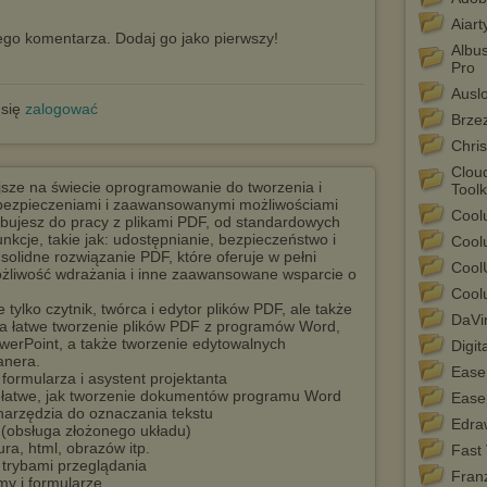
Aiar
go komentarza. Dodaj go jako pierwszy!
Albu
Pro
Auslo
 się
zalogować
Brzez
Chri
Clou
jsze na świecie oprogramowanie do tworzenia i
Toolk
abezpieczeniami i zaawansowanymi możliwościami
Coolu
ebujesz do pracy z plikami PDF, od standardowych
nkcje, takie jak: udostępnianie, bezpieczeństwo i
Coolu
olidne rozwiązanie PDF, które oferuje w pełni
CoolU
ożliwość wdrażania i inne zaawansowane wsparcie o
Coolu
tylko czytnik, twórca i edytor plików PDF, ale także
DaVi
ia łatwe tworzenie plików PDF z programów Word,
werPoint, a także tworzenie edytowalnych
Digit
anera.
Ease
ormularza i asystent projektanta
e łatwe, jak tworzenie dokumentów programu Word
Ease
arzędzia do oznaczania tekstu
Edra
(obsługa złożonego układu)
ra, html, obrazów itp.
Fast 
a trybami przeglądania
Fran
lmy i formularze