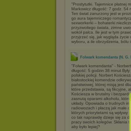
"Prostytutki. Tajemnice płatnej 
Markowicz długość: 7 godz. 54 
Ten świat zanurzony jest w proz
go aura tajemniczego romantyczne
sexworkerki – bohaterki niezlicz
przyzwoitego świata, zimne uwod
wokół palca. Ile jest w tym prawd
przyjrzeć się, jak wygląda życie
wyboru, a ile obrzydzenia, bólu i
Folwark komendanta (N. G. 
"Folwark komendanta" - Norbert
długość: 5 godzin 38 minut Były 
polskiej policji. Norbert Kościes
białostockiej komendzie odkrywa
państwowej, której misją jest d
które przedstawia, są fikcyjne, 
Kościesza w brutalny i bezpard
zasnutą oparami alkoholu, które
układy. Opowiada o trudnych int
radiowozach i płaczą jak małe d
których priorytetami są wpływy
co tak naprawdę dzieje się za 
pracy swoich kolegów. Skłania tak
aby było lepiej?