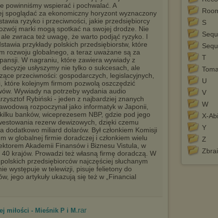
re powinniśmy wspierać i pochwalać. A
Room
iej spoglądać za ekonomiczny horyzont wyznaczony
stawia ryzyko i przeciwności, jakie przedsiębiorcy
S
rozwój marki mogą spotkać na swojej drodze. Nie
Sequ
 ale zwraca też uwagę, że warto podjąć ryzyko. I
edstawia przykłady polskich przedsiębiorstw, które
Sequ
m rozwoju globalnego, a teraz uważane są za
T
pansji. W nagraniu, które zawiera wywiady z
decyzje usłyszymy nie tylko o sukcesach, ale
Toma
zące przeciwności: gospodarczych, legislacyjnych,
U
, które kolejnym firmom pozwolą oszczędzić
rwów. Wywiady na potrzeby wydania audio
V
Krzysztof Rybiński - jeden z najbardziej znanych
W
zawodową rozpoczynał jako informatyk w Japonii,
kilku banków, wiceprezesem NBP, gdzie pod jego
X-Abi
estowania rezerw dewizowych, dzięki czemu
Y
ła dodatkowo miliard dolarów. Był członkiem Komisji
 w globalnej firmie doradczej i członkiem wielu
Z
ektorem Akademii Finansów i Biznesu Vistula, w
Zbrai
z 40 krajów. Prowadzi też własną firmę doradczą. W
 polskich przedsiębiorców najczęściej słuchanym
e występuje w telewizji, pisuje felietony do
w, jego artykuły ukazują się też w „Financial
.rar
ej miłości - Mieśnik P i M