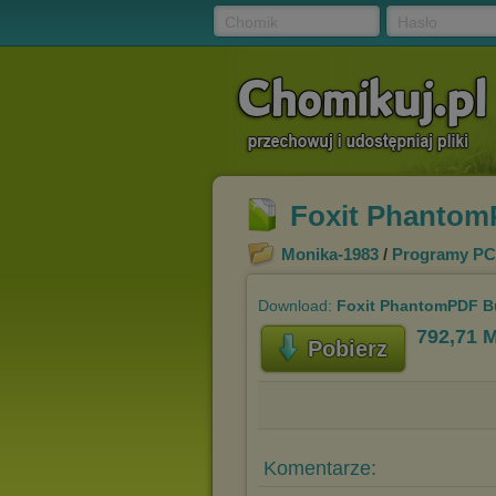
Chomik
Hasło
Foxit PhantomP
Monika-1983
/
Programy PC
Download:
Foxit PhantomPDF Bu
792,71 
Pobierz
Komentarze: