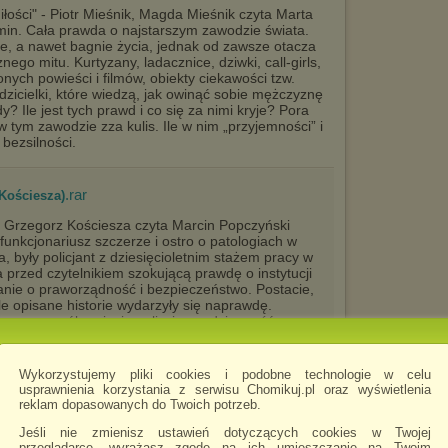
miłości" - Piotr Mieśnik, Magda Mieśnik czyta Marta
min. Cała prawda o najstarszym zawodzie świata.
ie, a nawet bagnie życia, jednak od zawsze otacza
go mitu. Kurtyzany, ladacznice, dziwki, call-girls,
onych powieści i filmów, obiekty ciekawości tzw.
zicielki, które wiedzą, jak owinąć sobie mężczyznę
y? Ile jest tych prawd i co się za nimi kryje? Pora
 w tym zawodzie zza kulis. Ile w nim „przyjemności” i
 bezsilności.
.rar
Kościesza)
 Grzegorz Kościesza czyta Marcin Popczyński
funkcjonariusz szczerze i ostro o patologiach w
za, były policjant z dziesięcioletnim stażem pracy w
 przed czytelnikiem szokującą prawdę o instytucji
banie o praworządność i bezpieczeństwo. Postacie,
ale opisane historie wydarzyły się naprawdę.
onowy sposób opisuje policyjną codzienność
j granice wyznaczają nazwiska, znajomości i
erwencjach, po których policjanci zamykają się w
zieci. Szokuje obrazem ich przełożonych, dla
Wykorzystujemy pliki cookies i podobne technologie w celu
 i utrzymanie stanowisk. Uświadamiając obywatelom,
usprawnienia korzystania z serwisu Chomikuj.pl oraz wyświetlenia
drzwiami komendy, autor walczy o godne warunki
reklam dopasowanych do Twoich potrzeb.
że do refleksji. Dlaczego jest tak źle i co zrobić,
Jeśli nie zmienisz ustawień dotyczących cookies w Twojej
przeglądarce, wyrażasz zgodę na ich umieszczanie na Twoim