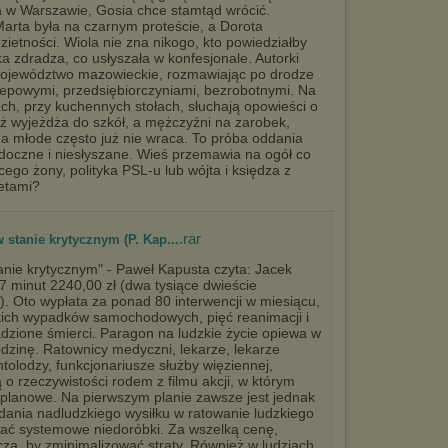
a w Warszawie, Gosia chce stamtąd wrócić.
 Marta była na czarnym proteście, a Dorota
zietności. Wiola nie zna nikogo, kto powiedziałby
a zdradza, co usłyszała w konfesjonale. Autorki
 województwo mazowieckie, rozmawiając po drodze
klepowymi, przedsiębiorczyniami, bezrobotnymi. Na
h, przy kuchennych stołach, słuchają opowieści o
eż wyjeżdża do szkół, a mężczyźni na zarobek,
 a młode często już nie wraca. To próba oddania
idoczne i niesłyszane. Wieś przemawia na ogół co
ego żony, polityka PSL-u lub wójta i księdza z
ietami?
.rar
 stanie krytycznym (P. Kap...
tanie krytycznym" - Paweł Kapusta czyta: Jacek
7 minut 2240,00 zł (dwa tysiące dwieście
y). Oto wypłata za ponad 80 interwencji w miesiącu,
kich wypadków samochodowych, pięć reanimacji i
dzione śmierci. Paragon na ludzkie życie opiewa w
odzinę. Ratownicy medyczni, lekarze, lekarze
antolodzy, funkcjonariusze służby więziennej,
 o rzeczywistości rodem z filmu akcji, w którym
oplanowe. Na pierwszym planie zawsze jest jednak
adania nadludzkiego wysiłku w ratowanie ludzkiego
ować systemowe niedoróbki. Za wszelką cenę,
, by zminimalizować straty. Również w ludziach.