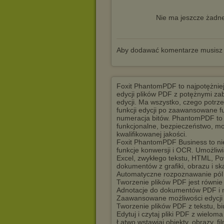
Nie ma jeszcze żadne
Aby dodawać komentarze musisz
Foxit PhantomPDF to najpotężnie
edycji plików PDF z potężnymi z
edycji. Ma wszystko, czego potrz
funkcji edycji po zaawansowane fu
numeracja bitów. PhantomPDF to s
funkcjonalne, bezpieczeństwo, m
kwalifikowanej jakości.
Foxit PhantomPDF Business to nie 
funkcje konwersji i OCR. Umożliw
Excel, zwykłego tekstu, HTML, Po
dokumentów z grafiki, obrazu i sk
Automatyczne rozpoznawanie pól f
Tworzenie plików PDF jest równi
Adnotacje do dokumentów PDF i n
Zaawansowane możliwości edycji 
Tworzenie plików PDF z tekstu, biu
Edytuj i czytaj pliki PDF z wielom
Łatwo wstawiaj obiekty, obrazy, fi