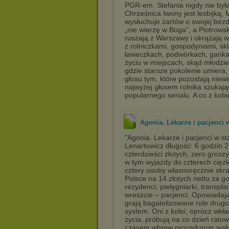
PGR-em. Stefania nigdy nie był
Chrześnica Iwony jest lesbijką,
wysłuchuje żartów o swojej bezd
„nie wierzę w Boga”, a Piotrowsk
ruszają z Warszawy i okrążają
z rolniczkami, gospodyniami, s
ławeczkach, podwórkach, gankac
życiu w miejscach, skąd młodzi
gdzie starsze pokolenie umiera,
głosu tym, które pozostają niew
najwyżej głosem rolnika szukając
popularnego serialu. A co z kob
Agonia. Lekarze i pacjenci w
"Agonia. Lekarze i pacjenci w s
Lenartowicz długość: 6 godzin 2
czterdzieści złotych, zero grosz
w tym wyjazdy do czterech cięż
cztery osoby własnoręcznie skra
Polsce na 14 złotych netto za g
rezydenci, pielęgniarki, transpl
wreszcie – pacjenci. Opowiadają
grają bagatelizowane role drug
system. Oni z kolei, oprócz wkł
życia, próbują na co dzień rat
czasem wbrew procedurom walczą