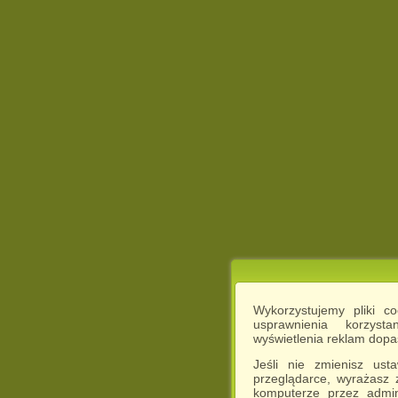
Wykorzystujemy pliki c
usprawnienia korzyst
wyświetlenia reklam dop
Jeśli nie zmienisz ust
przeglądarce, wyrażasz
komputerze przez admin