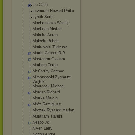
Liu Cixin
Lovecraft Howard Philip
Lynch Scott
Machanienko Wasilij
MacLean Alistair
Mahnke Aaron
Małecki Robert
Markowski Tadeusz
Martin George R R
Masterton Graham
Matharu Taran
McCarthy Cormac
Miłoszewski Zygmunt i
Wojtek
Moorcock Michael
Morgan Richard
Mortka Marcin
Mróz Remigiusz
Mrozek Ryszard Marian
Murakami Haruki
Nesbo Jo
Niven Larry
Norton Andre