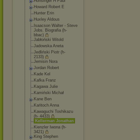
Honsinger H Paul
Howard Robert E
Hunter Erin
Huxley Aldous
Isaacson Walter - Steve
Jobs. Biografia (h-
bbac)
Jabłoński Witold
Jadowska Aneta
Jedliński Piotr (h-
2133)
Jemisin Nora
Jordan Robert
Kade Kel
Kafka Franz
Kagawa Julie
Kamiński Michał
Kane Ben
Kańtoch Anna
Kawaguchi Toshikazu
(h- 4433)
Kellerman Jonathan
Kienzler Iwona (h-
3421)
King Stephen