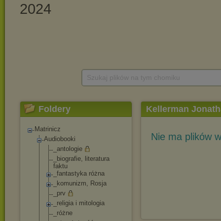
Szukaj plików na tym chomiku
Foldery
Kellerman Jonat
Matrinicz
Nie ma plików w
Audiobooki
_antologie
_biografie, literatura
faktu
_fantastyka różna
_komunizm, Rosja
_prv
_religia i mitologia
_różne