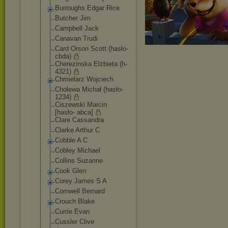
Burroughs Edgar Rice
Butcher Jim
Campbell Jack
Canavan Trudi
Card Orson Scott (hasło-
cbda)
Cherezinska Elżbieta (h-
4321)
Chmielarz Wojciech
Cholewa Michał (hasło-
1234)
Ciszewski Marcin
[hasło- abca]
Clare Cassandra
Clarke Arthur C
Cobble A C
Cobley Michael
Collins Suzanne
Cook Glen
Corey James S A
Cornwell Bernard
Crouch Blake
Currie Evan
Cussler Clive