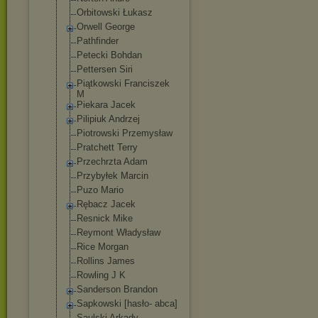
Orbitowski Łukasz
Orwell George
Pathfinder
Petecki Bohdan
Pettersen Siri
Piątkowski Franciszek
M
Piekara Jacek
Pilipiuk Andrzej
Piotrowski Przemysław
Pratchett Terry
Przechrzta Adam
Przybyłek Marcin
Puzo Mario
Rębacz Jacek
Resnick Mike
Reymont Władysław
Rice Morgan
Rollins James
Rowling J K
Sanderson Brandon
Sapkowski [hasło- abca]
Saulski Arkady