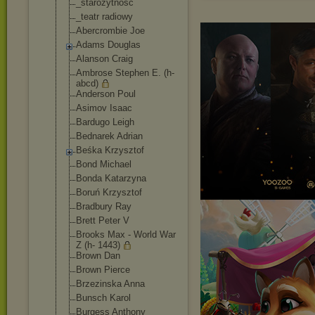
_starożytność
_teatr radiowy
Abercrombie Joe
Adams Douglas
Alanson Craig
Ambrose Stephen E. (h-
abcd)
Anderson Poul
Asimov Isaac
Bardugo Leigh
Bednarek Adrian
Beśka Krzysztof
Bond Michael
Bonda Katarzyna
Boruń Krzysztof
Bradbury Ray
Brett Peter V
Brooks Max - World War
Z (h- 1443)
Brown Dan
Brown Pierce
Brzezinska Anna
Bunsch Karol
Burgess Anthony