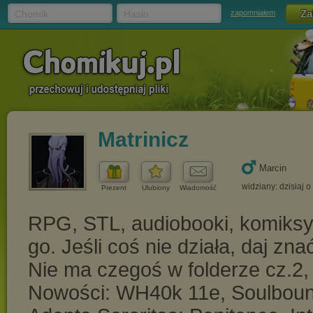
Chomik
Hasło
zapomniałem
Matrinicz
Marcin
widziany: dzisiaj o
Prezent
Ulubiony
Wiadomość