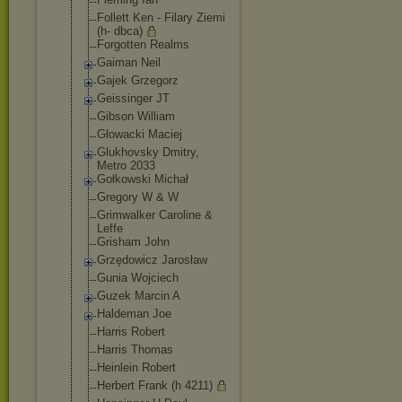
Follett Ken - Filary Ziemi
(h- dbca)
Forgotten Realms
Gaiman Neil
Gajek Grzegorz
Geissinger JT
Gibson William
Głowacki Maciej
Glukhovsky Dmitry,
Metro 2033
Gołkowski Michał
Gregory W & W
Grimwalker Caroline &
Leffe
Grisham John
Grzędowicz Jarosław
Gunia Wojciech
Guzek Marcin A
Haldeman Joe
Harris Robert
Harris Thomas
Heinlein Robert
Herbert Frank (h 4211)