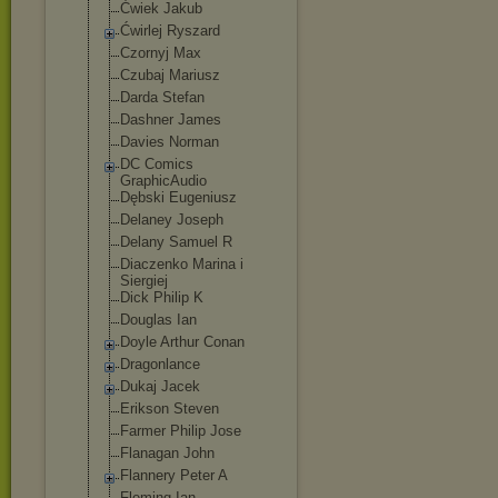
Ćwiek Jakub
Ćwirlej Ryszard
Czornyj Max
Czubaj Mariusz
Darda Stefan
Dashner James
Davies Norman
DC Comics
GraphicAudio
Dębski Eugeniusz
Delaney Joseph
Delany Samuel R
Diaczenko Marina i
Siergiej
Dick Philip K
Douglas Ian
Doyle Arthur Conan
Dragonlance
Dukaj Jacek
Erikson Steven
Farmer Philip Jose
Flanagan John
Flannery Peter A
Fleming Ian