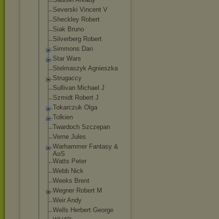
Severski Vincent V
Sheckley Robert
Siak Bruno
Silverberg Robert
Simmons Dan
Star Wars
Stelmaszyk Agnieszka
Strugaccy
Sullivan Michael J
Szmidt Robert J
Tokarczuk Olga
Tolkien
Twardoch Szczepan
Verne Jules
Warhammer Fantasy &
AoS
Watts Peter
Webb Nick
Weeks Brent
Wegner Robert M
Weir Andy
Wells Herbert George