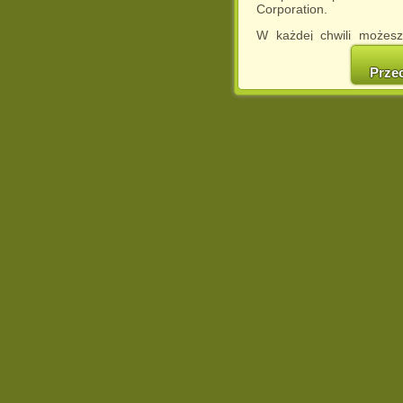
Corporation.
W każdej chwili możesz
cookies w swojej przeglą
w naszej Pol
Prze
http://chomikuj.pl/Polity
Jednocześnie informuje
może spowodować ogr
Chomikuj.pl.
W przypadku braku twojej
prosimy o opuszczenie se
Wykorzystanie plików c
(dostosowanie reklam do
działań marketingowych).
Wyrażenie sprzeciwu spo
będzie dopasowana do Tw
wyświetlona przypadkowo
Istnieje możliwość zmian
sposób uniemożliwiając
urządzeniu końcowym. M
dokonując odpowiednich
internetowej.
Pełną informację na 