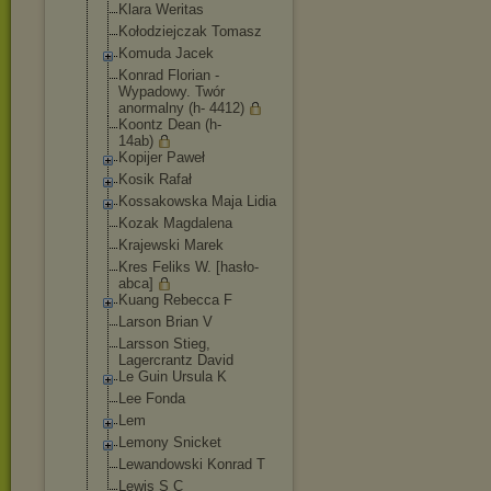
Klara Weritas
Kołodziejczak Tomasz
Komuda Jacek
Konrad Florian -
Wypadowy. Twór
anormalny (h- 4412)
Koontz Dean (h-
14ab)
Kopijer Paweł
Kosik Rafał
Kossakowska Maja Lidia
Kozak Magdalena
Krajewski Marek
Kres Feliks W. [hasło-
abca]
Kuang Rebecca F
Larson Brian V
Larsson Stieg,
Lagercrantz David
Le Guin Ursula K
Lee Fonda
Lem
Lemony Snicket
Lewandowski Konrad T
Lewis S C