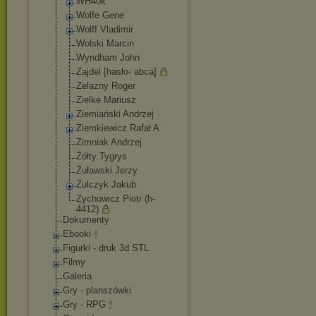
WH40k
Wolfe Gene
Wolff Vladimir
Wolski Marcin
Wyndham John
Zajdel [hasło- abca]
Zelazny Roger
Zielke Mariusz
Ziemiański Andrzej
Ziemkiewicz Rafał A
Zimniak Andrzej
Żółty Tygrys
Żuławski Jerzy
Żulczyk Jakub
Zychowicz Piotr (h-
4412)
Dokumenty
Ebooki
Figurki - druk 3d STL
Filmy
Galeria
Gry - planszówki
Gry - RPG