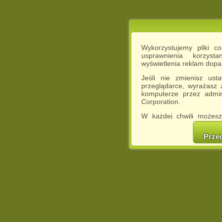
Wykorzystujemy pliki c
usprawnienia korzyst
wyświetlenia reklam dop
Jeśli nie zmienisz ust
przeglądarce, wyrażasz
komputerze przez admin
Corporation.
W każdej chwili możesz
cookies w swojej przeglą
w naszej Pol
Prze
http://chomikuj.pl/Polity
Jednocześnie informuje
może spowodować ogr
Chomikuj.pl.
W przypadku braku twojej
prosimy o opuszczenie se
Wykorzystanie plików c
(dostosowanie reklam do