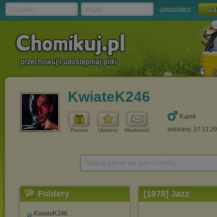
Chomik
Hasło
zapomniałem
KwiateK246
Kamil
widziany: 27.12.2
Prezent
Ulubiony
Wiadomość
Szukaj plików na tym chomiku
Foldery
[1978] Jazz
KwiateK246