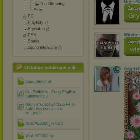
Gry--PC
The Offspring
Sety
PC
Playlisty
Prywatne
Witche
PSX
Studia
zachomikowane
Ostatnio pobierane pliki
wagner
Saga Diune.rar
04 - Faithless - Crazy English
Summer.mp3
Nagły atak spawacza & Peja -
Anty Liroy (wersja bez
ce....mp3
WinUAE3300_x64.zip
WinUAE3300.zip