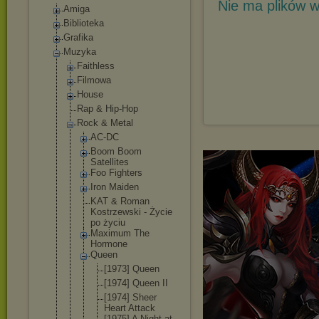
Nie ma plików w
Amiga
Biblioteka
Grafika
Muzyka
Faithless
Filmowa
House
Rap & Hip-Hop
Rock & Metal
AC-DC
Boom Boom
Satellites
Foo Fighters
Iron Maiden
KAT & Roman
Kostrzewski - Życie
po życiu
Maximum The
Hormone
Queen
[1973] Queen
[1974] Queen II
[1974] Sheer
Heart Attack
[1975] A Night at