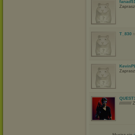
fanad5
Zapras
T_830
n
KevinP
Zapras
QUEST
////////
Musisz się