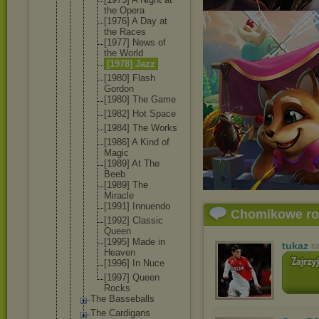
the Opera
[1976] A Day at
the Races
[1977] News of
the World
[1978] Jazz
[1980] Flash
Gordon
[1980] The Game
[1982] Hot Space
[1984] The Works
[1986] A Kind of
Magic
[1989] At The
Beeb
[1989] The
Miracle
[1991] Innuendo
Chomikowe r
[1992] Classic
Queen
[1995] Made in
tukaz
n
Heaven
[1996] In Nuce
[1997] Queen
Rocks
The Basseballs
The Cardigans