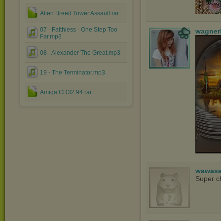
Alien Breed Tower Assault.rar
07 - Faithless - One Step Too
wagner
Far.mp3
08 - Alexander The Great.mp3
19 - The Terminator.mp3
Amiga CD32 94.rar
wawasa
Super c