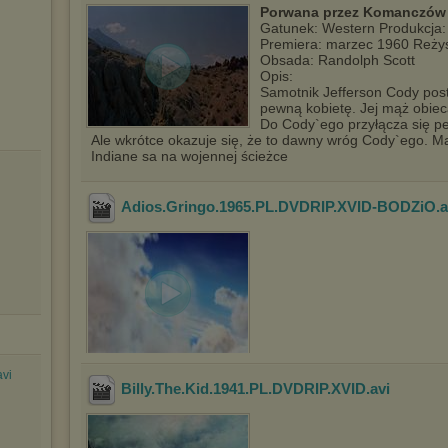
wyświetlona przypadkowo.
Porwana przez Komanczów /
Gatunek: Western Produkcja
Istnieje możliwość zmiany ustawień przeglądarki internetowej w
Premiera: marzec 1960 Reżys
sposób uniemożliwiający przechowywanie plików cookies na
Obsada: Randolph Scott
urządzeniu końcowym. Można również usunąć pliki cookies,
Opis:
dokonując odpowiednich zmian w ustawieniach przeglądarki
Samotnik Jefferson Cody pos
internetowej.
pewną kobietę. Jej mąż obiec
Pełną informację na ten temat znajdziesz pod adresem
Do Cody`ego przyłącza się 
http://chomikuj.pl/PolitykaPrywatnosci.aspx
.
Ale wkrótce okazuje się, że to dawny wróg Cody`ego. Ma
Indiane sa na wojennej ścieżce
Adios.Gringo.1965.PL.DVDRIP.XVID-BODZiO
.
vi
Billy.The.Kid.1941.PL.DVDRIP.XVID
.avi