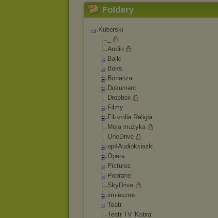
Foldery
Kuberski
_
Audio
Bajki
Boks
Bonanza
Dokument
Dropbox
Filmy
Filozofia Religia
Moja muzyka
OneDrive
op4Audioksiazki
Opera
Pictures
Pobrane
SkyDrive
smieszne
Teatr
Teatr TV 'Kobra'