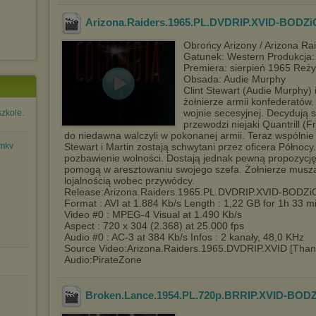
Arizona.Raiders.1965.PL.DVDRIP.XVID-BODZi
Obrońcy Arizony / Arizona Rai
Gatunek: Western Produkcja
Premiera: sierpień 1965 Reży
Obsada: Audie Murphy
Clint Stewart (Audie Murphy) i
żołnierze armii konfederatów.
wojnie secesyjnej. Decydują 
szkole.
przewodzi niejaki Quantrill 
do niedawna walczyli w pokonanej armii. Teraz wspólnie
.mkv
Stewart i Martin zostają schwytani przez oficera Północy
pozbawienie wolności. Dostają jednak pewną propozycję -
pomogą w aresztowaniu swojego szefa. Żołnierze muszą
lojalnością wobec przywódcy.
Release:Arizona.Raiders.1965.PL.DVDRIP.XVID-BODZi
Format : AVI at 1.884 Kb/s Length : 1,22 GB for 1h 33 
Video #0 : MPEG-4 Visual at 1.490 Kb/s
Aspect : 720 x 304 (2.368) at 25.000 fps
Audio #0 : AC-3 at 384 Kb/s Infos : 2 kanały, 48,0 KHz
Source Video:Arizona.Raiders.1965.DVDRIP.XVID [Than
Audio:PirateZone
Broken.Lance.1954.PL.720p.BRRIP.XVID-BOD