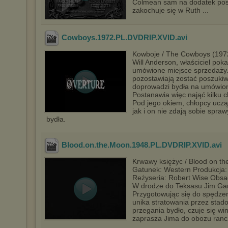
Colmean sam na dodatek pos
zakochuje się w Ruth ...
Cowboys.1972.PL.DVDRIP.XVID
.avi
Kowboje / The Cowboys (1972
Will Anderson, właściciel pok
umówione miejsce sprzedaży.
pozostawiają zostać poszukiw
doprowadzi bydła na umówiony
Postanawia więc nająć kilku 
Pod jego okiem, chłopcy uczą
jak i on nie zdają sobie spra
bydła.
Blood.on.the.Moon.1948.PL.DVDRIP.XVID
.avi
Krwawy księżyc / Blood on th
Gatunek: Western Produkcja:
Reżyseria: Robert Wise Obsa
W drodze do Teksasu Jim Gar
Przygotowując się do spędzen
unika stratowania przez stad
przegania bydło, czuje się w
zaprasza Jima do obozu ranc