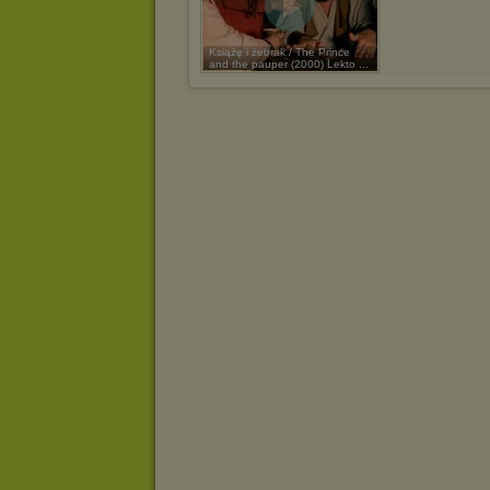
Książę i żebrak / The Prince
and the pauper (2000) Lekto ...