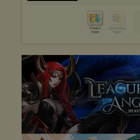
Pobierz
Zachomikuj
folder
folder