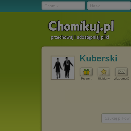
Chomik
Hasło
Kuberski
Prezent
Ulubiony
Wiadomość
Szukaj plików