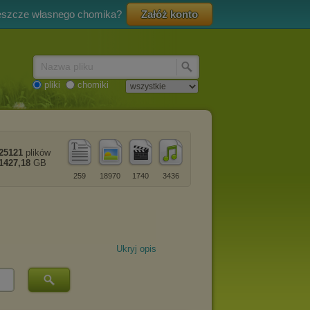
eszcze własnego chomika?
Załóż konto
Nazwa pliku
pliki
chomiki
25121
plików
1427,18
GB
259
18970
1740
3436
Ukryj opis