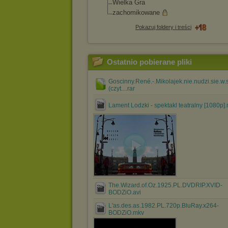
Wielka Gra
zachomikowane
Pokazuj foldery i treści
Ostatnio pobierane pliki
Goscinny.René.-.Mikolajek.nie.nudzi.sie.w.
(czyt....rar
Lament Lodzki - spektakl teatralny [1080p]
The.Wizard.of.Oz.1925.PL.DVDRIP.XVID-
BODZiO.avi
L'as.des.as.1982.PL.720p.BluRay.x264-
BODZiO.mkv