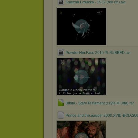
Księżna Łowicka - 1932 (rek cfr.).avi
Powder.Her.Face.2015.PLSUBBED.avi
Gatunek: Opera Premiera:
2015 Reżyseria: Mariusz Treli ...
Biblia.-.Stary.Testament.(czyta.M.Utta).rar
Prince.and.the.pauper.2000.XVID-BODZiOa