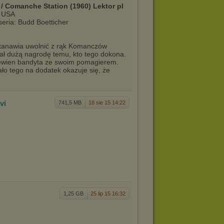
 Comanche Station (1960) Lektor pl
: USA
eria: Budd Boetticher
tanawia uwolnić z rąk Komanczów
ał dużą nagrodę temu, kto tego dokona.
pewien bandyta ze swoim pomagierem.
ło tego na dodatek okazuje się, że
avi
741,5 MB
18 sie 15 14:22
1,25 GB
25 lip 15 16:32