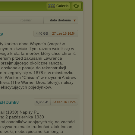
Galeria
rozmiar
data dodania
kv
4,40 GB
27 cze 16 16:54
edy kariera ohna Wayne'a (zagrał w
nym rozkwicie. Tym razem wcielił się w
ego króla farmerów, który chce chronić
perium przed zakusami Lawrenca
 przejmującego okoliczne rancza.
doskonale pasuje do rekonstrukcji
e rozegrały się w 1878 r. w miasteczku
k. Western "Chisum" w reżyserii Andrew
hiera (The Warner Bros. Story), należy
e ekscytujących pojedynków.
icHD
.mkv
5,35 GB
23 cze 16 11:24
ail (1930) Napisy PL
: 2 października 1930
mi osadników udających się na zachód.
zeżywa rozmaite trudności: atak Indian,
e rzeki, niebezpieczne kaniony, a