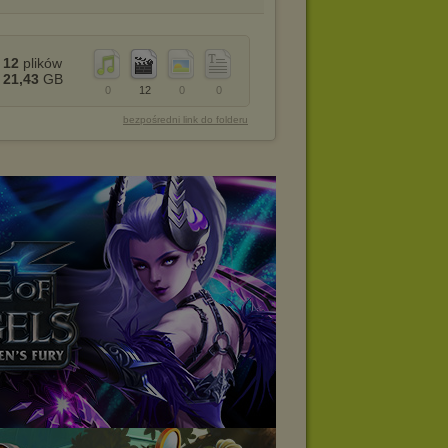
12
plików
21,43
GB
0
12
0
0
bezpośredni link do folderu