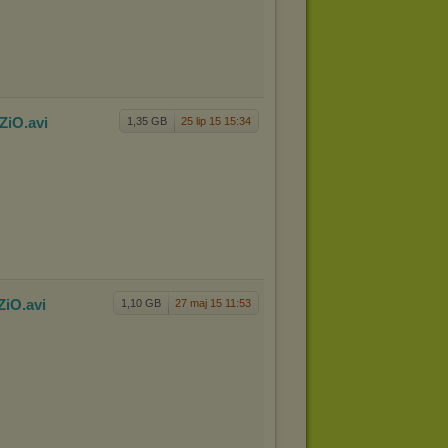
ZiO
.avi
1,35 GB
25 lip 15 15:34
ZiO
.avi
1,10 GB
27 maj 15 11:53