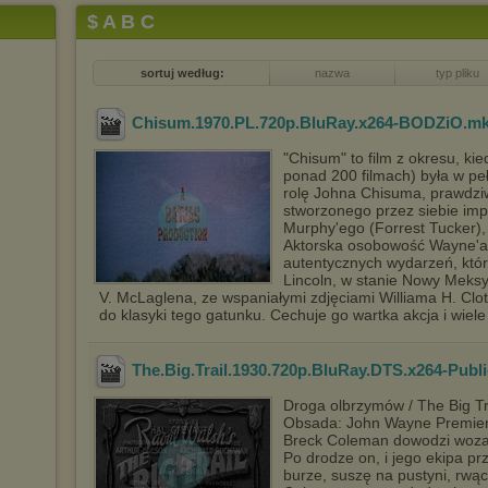
$ A B C
sortuj według:
nazwa
typ pliku
Chisum.1970.PL.720p.BluRay.x264-BODZiO
.m
"Chisum" to film z okresu, ki
ponad 200 filmach) była w peł
rolę Johna Chisuma, prawdziw
stworzonego przez siebie im
Murphy'ego (Forrest Tucker),
Aktorska osobowość Wayne'a 
autentycznych wydarzeń, któr
Lincoln, w stanie Nowy Meksy
V. McLaglena, ze wspaniałymi zdjęciami Williama H. Clot
do klasyki tego gatunku. Cechuje go wartka akcja i wiel
The.Big.Trail.1930.720p.BluRay.DTS.x264-Publ
Droga olbrzymów / The Big Tr
Obsada: John Wayne Premiera
Breck Coleman dowodzi woza
Po drodze on, i jego ekipa pr
burze, suszę na pustyni, rwąc