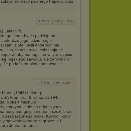
zukuje mordecy pewnego trapera, oraz
1,29 GB
9 maj 16 9:37
) Lektor PL
aźnego stada bydła pędzi je na
 Jednakże jego ludzie nagle
aczami złota. Jeśli Anderson nie
 czas, straci prawie cały majątek.
chłopców, aby pomogli mu w tym zajęciu.
 się męskiego zawodu, ale zarówno oni
wy, że podąża za nimi gang złodziei
1,09 GB
7 kwi 16 16:42
e Moon (1948) Lektor pl
 USA Premiera: 9 listopada 1948
da: Robert Mitchum
ry zatrzymuje się na odpoczynek.
ia nocy pod gołym niebem, szczęśliwie
o przestraszonego bydła. Kowboj, który
inny spowodowanego zagrożenia i
zera Johna Luftona.