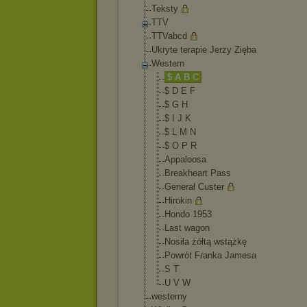
Teksty
TTV
TTVabcd
Ukryte terapie Jerzy Zięba
Western
$ A B C
$ D E F
$ G H
$ I J K
$ L M N
$ O P R
Appaloosa
Breakheart Pass
Generał Custer
Hirokin
Hondo 1953
Last wagon
Nosiła żółtą wstążkę
Powrót Franka Jamesa
S T
U V W
westerny