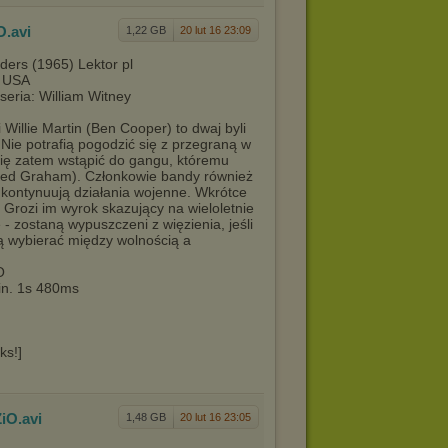
O
.avi
1,22 GB
20 lut 16 23:09
ders (1965) Lektor pl
: USA
seria: William Witney
 Willie Martin (Ben Cooper) to dwaj byli
 Nie potrafią pogodzić się z przegraną w
się zatem wstąpić do gangu, któremu
(Fred Graham). Członkowie bandy również
 kontynuują działania wojenne. Wkrótce
. Grozi im wyrok skazujący na wieloletnie
 zostaną wypuszczeni z więzienia, jeśli
 wybierać między wolnością a
O
min. 1s 480ms
ks!]
ZiO
.avi
1,48 GB
20 lut 16 23:05