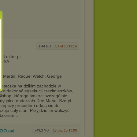
1,44 GB
13 lut 16 19:14
) Lektor pl
: USA
en
n Martin, Raquel Welch, George
steczka na dzikim zachodzie w
ast dokonać egzekucji rzezimieszków,
 Bishop, którego śmierci szczególnie
dy jakie obdarzała Dee Maria. Szeryf
stępczy proceder i udają się do
uje cały stan. Przyjdzie im walczyć
ziorom...
ZiO
.avi
749,3 MB
17 paź 15 13:08