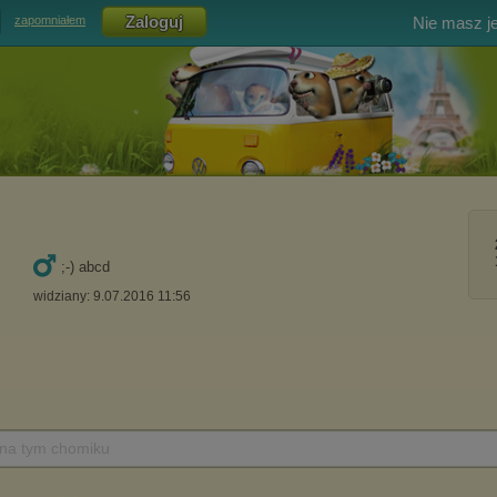
Nie masz j
zapomniałem
;-) abcd
widziany: 9.07.2016 11:56
 na tym chomiku