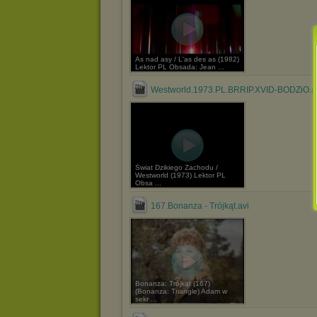
As nad asy / L'as des as (1982)
Lektor PL Obsada: Jean ...
Westworld.1973.PL.BRRIP.XVID-BODZiO.a
Świat Dzikiego Zachodu /
Westworld (1973) Lektor PL
Obsa ...
167.Bonanza - Trójkąt.avi
Bonanza: Trójkąt (167)
(Bonanza: Triangle) Adam w
sekr ...