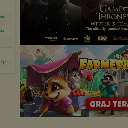
Wykorzystanie plików cookies
przez
Zaufanych Partnerów
(dostosowanie reklam do Twoich potrzeb, analiza skuteczności działań
marketingowych).
88,
Wyrażenie sprzeciwu spowoduje, że wyświetlana Ci reklama nie
będzie dopasowana do Twoich preferencji, a będzie to reklama
wyświetlona przypadkowo.
cbr
Istnieje możliwość zmiany ustawień przeglądarki internetowej w
sposób uniemożliwiający przechowywanie plików cookies na
urządzeniu końcowym. Można również usunąć pliki cookies,
dokonując odpowiednich zmian w ustawieniach przeglądarki
internetowej.
Pełną informację na ten temat znajdziesz pod adresem
2010-
http://chomikuj.pl/PolitykaPrywatnosci.aspx
.