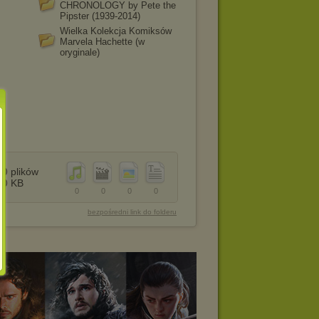
CHRONOLOGY by Pete the
Pipster (1939-2014)
Wielka Kolekcja Komiksów
Marvela Hachette (w
oryginale)
0
plików
0
KB
0
0
0
0
bezpośredni link do folderu