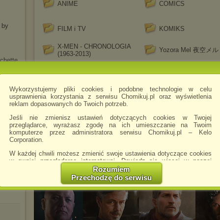
ANIME
COMICS
 by
FILM i TV
KOMIKS
X-MEN - CHRONOLOGIA
Yozora Mel 夜空メル
(1963-2013)
chette
Nie ma plików w tym folderze
Wykorzystujemy pliki cookies i podobne technologie w celu
usprawnienia korzystania z serwisu Chomikuj.pl oraz wyświetlenia
reklam dopasowanych do Twoich potrzeb.
Jeśli nie zmienisz ustawień dotyczących cookies w Twojej
przeglądarce, wyrażasz zgodę na ich umieszczanie na Twoim
komputerze przez administratora serwisu Chomikuj.pl – Kelo
Corporation.
W każdej chwili możesz zmienić swoje ustawienia dotyczące cookies
w swojej przeglądarce internetowej. Dowiedz się więcej w naszej
Polityce Prywatności -
http://chomikuj.pl/PolitykaPrywatnosci.aspx
.
Rozumiem
cbr
Przechodzę do serwisu
Jednocześnie informujemy że zmiana ustawień przeglądarki może
spowodować ograniczenie korzystania ze strony Chomikuj.pl.
W przypadku braku twojej zgody na akceptację cookies niestety
prosimy o opuszczenie serwisu chomikuj.pl.