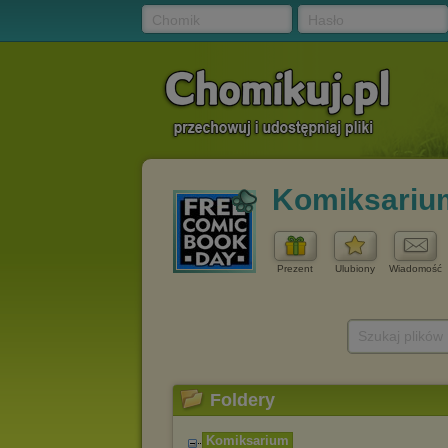
Chomik
Hasło
Komiksariu
Prezent
Ulubiony
Wiadomość
Szukaj plików
Foldery
Komiksarium