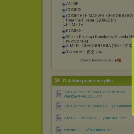
ANIME
COMICS
COMPLETE MARVEL CHRONOLOGY
Pete the Pipster (1939-2014)
FILM i TV
KOMIKS
Wielka Kolekcja Komiksów Marvela Ha
(w oryginale)
X-MEN - CHRONOLOGIA (1963-2013)
Yozora Mel 夜空メル
Pokazuj foldery i treści
Ostatnio pobierane pliki
Tytus, Romek i A'Tomek.ks.33 w bitwie
Warszawskiej 192....cbr
Tytus, Romek i A'Tomek 19 - Tytus aktorem.
2023-11 - Thorgal 41 - Tysiąc oczu.cbz
Asteriks 29 - Róża i miecz.cbr