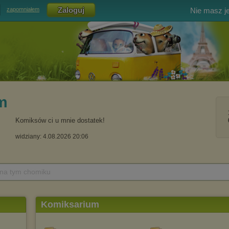
Nie masz j
zapomniałem
m
Komiksów ci u mnie dostatek!
widziany: 4.08.2026 20:06
 na tym chomiku
Komiksarium