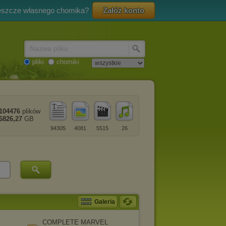
eszcze własnego chomika?
Załóż konto
Nazwa pliku
pliki
chomiki
104476
plików
6826,27
GB
94305
4081
5515
26
Galeria
COMPLETE MARVEL