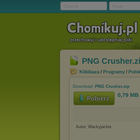
Chomik
Hasło
PNG Crusher.z
Klikibaza
/
Programy
/
Polsk
Download:
PNG Crusher.zip
0,79 MB
Pobierz
Autor: Wackyjackie