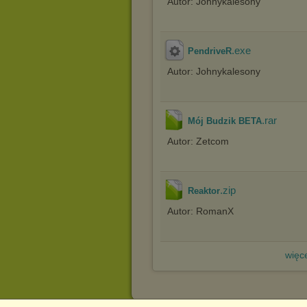
Autor: Johnykalesony
.exe
PendriveR
Autor: Johnykalesony
.rar
Mój Budzik BETA
Autor: Zetcom
.zip
Reaktor
Autor: RomanX
więce