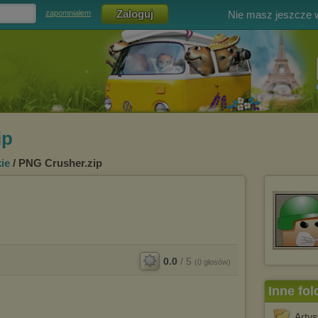
Nie masz jeszcze
zapomniałem
ip
ie
/ PNG Crusher.zip
0.0
/
5
(
0
głosów)
Inne fol
Arty