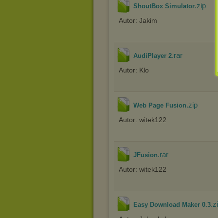
.zip
ShoutBox Simulator
Autor: Jakim
.rar
AudiPlayer 2
Autor: Klo
.zip
Web Page Fusion
Autor: witek122
.rar
JFusion
Autor: witek122
.z
Easy Download Maker 0.3