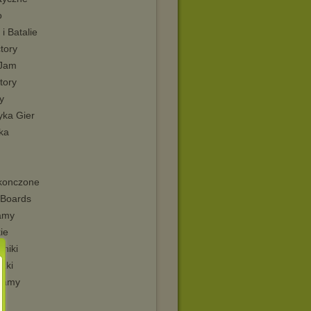
o
 i Batalie
tory
kJam
tory
y
yka Gier
ka
konczone
Boards
amy
ie
niki
zki
ramy
i