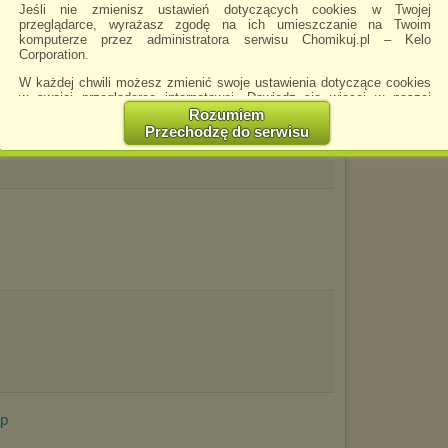
Ślim
Jeśli nie zmienisz ustawień dotyczących cookies w Twojej
przeglądarce, wyrażasz zgodę na ich umieszczanie na Twoim
Wojn
komputerze przez administratora serwisu Chomikuj.pl – Kelo
Zagr
Corporation.
W każdej chwili możesz zmienić swoje ustawienia dotyczące cookies
w swojej przeglądarce internetowej. Dowiedz się więcej w naszej
Polityce Prywatności -
http://chomikuj.pl/PolitykaPrywatnosci.aspx
.
Rozumiem
Przechodzę do serwisu
Jednocześnie informujemy że zmiana ustawień przeglądarki może
spowodować ograniczenie korzystania ze strony Chomikuj.pl.
W przypadku braku twojej zgody na akceptację cookies niestety
prosimy o opuszczenie serwisu chomikuj.pl.
Wykorzystanie plików cookies
przez
Zaufanych Partnerów
(dostosowanie reklam do Twoich potrzeb, analiza skuteczności działań
marketingowych).
Wyrażenie sprzeciwu spowoduje, że wyświetlana Ci reklama nie
będzie dopasowana do Twoich preferencji, a będzie to reklama
wyświetlona przypadkowo.
Istnieje możliwość zmiany ustawień przeglądarki internetowej w
sposób uniemożliwiający przechowywanie plików cookies na
urządzeniu końcowym. Można również usunąć pliki cookies,
dokonując odpowiednich zmian w ustawieniach przeglądarki
internetowej.
ip
Pełną informację na ten temat znajdziesz pod adresem
http://chomikuj.pl/PolitykaPrywatnosci.aspx
.