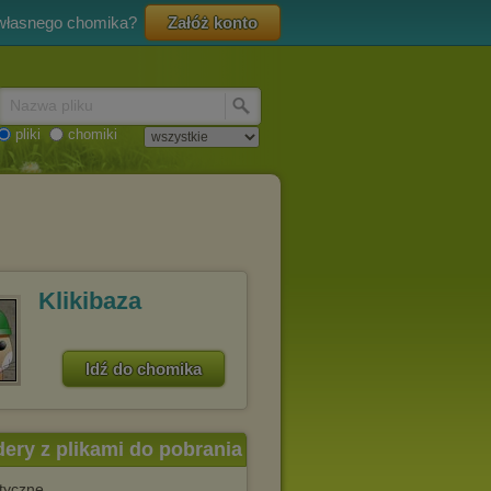
 własnego chomika?
Załóż konto
Nazwa pliku
pliki
chomiki
Klikibaza
Idź do chomika
dery z plikami do pobrania
styczne