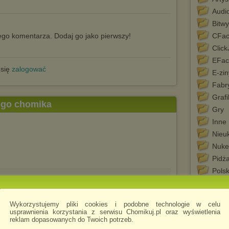
Audi
Bitwy
go komentarza. Dodaj go jako pierwszy!
CFac
Clic
EFac
 się
zalogować
E-zin
Fabr
Grafi
tego chomika
Gry
Inne
Nieu
Nuke
Pidż
Polsk
Porad
Potyc
Wykorzystujemy pliki cookies i podobne technologie w celu
Prog
usprawnienia korzystania z serwisu Chomikuj.pl oraz wyświetlenia
reklam dopasowanych do Twoich potrzeb.
Silnik