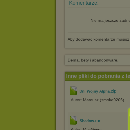
Komentarze:
Nie ma jeszcze żadne
Aby dodawać komentarze musisz
Dema, bety i abandonware.
Inne pliki do pobrania z 
.zip
Dni Wojny Alpha
Autor: Mateusz (smoke9206)
.rar
Shadow
Autor: MacGyver