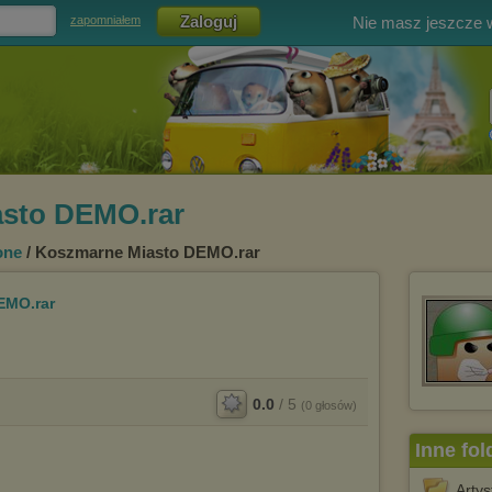
Nie masz jeszcze
zapomniałem
sto DEMO.rar
one
/ Koszmarne Miasto DEMO.rar
EMO.rar
0.0
/
5
(
0
głosów)
Inne fol
Arty