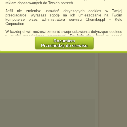
Ślim
reklam dopasowanych do Twoich potrzeb.
Wojn
Jeśli nie zmienisz ustawień dotyczących cookies w Twojej
przeglądarce, wyrażasz zgodę na ich umieszczanie na Twoim
Zagr
komputerze przez administratora serwisu Chomikuj.pl – Kelo
Corporation.
W każdej chwili możesz zmienić swoje ustawienia dotyczące cookies
w swojej przeglądarce internetowej. Dowiedz się więcej w naszej
Polityce Prywatności -
http://chomikuj.pl/PolitykaPrywatnosci.aspx
.
Rozumiem
Przechodzę do serwisu
Jednocześnie informujemy że zmiana ustawień przeglądarki może
spowodować ograniczenie korzystania ze strony Chomikuj.pl.
W przypadku braku twojej zgody na akceptację cookies niestety
prosimy o opuszczenie serwisu chomikuj.pl.
Wykorzystanie plików cookies
przez
Zaufanych Partnerów
(dostosowanie reklam do Twoich potrzeb, analiza skuteczności działań
marketingowych).
Wyrażenie sprzeciwu spowoduje, że wyświetlana Ci reklama nie
będzie dopasowana do Twoich preferencji, a będzie to reklama
wyświetlona przypadkowo.
Istnieje możliwość zmiany ustawień przeglądarki internetowej w
sposób uniemożliwiający przechowywanie plików cookies na
urządzeniu końcowym. Można również usunąć pliki cookies,
dokonując odpowiednich zmian w ustawieniach przeglądarki
internetowej.