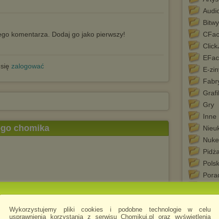
Audi
Bitwy
go komentarza. Dodaj go jako pierwszy!
CFac
Clic
EFac
 się
zalogować
E-zin
Fabr
Grafi
Gry
Inne
tego chomika
Nieu
Nuke
Pidż
Polsk
Porad
Potyc
Prog
Wykorzystujemy pliki cookies i podobne technologie w celu
Silnik
usprawnienia korzystania z serwisu Chomikuj.pl oraz wyświetlenia