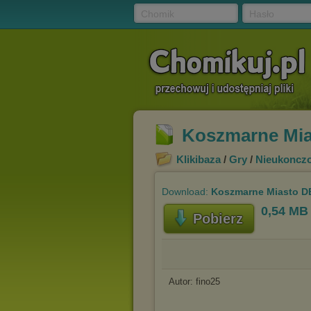
Chomik
Hasło
Koszmarne Mia
Klikibaza
/
Gry
/
Nieukoncz
Download:
Koszmarne Miasto D
0,54 MB
Pobierz
Autor: fino25