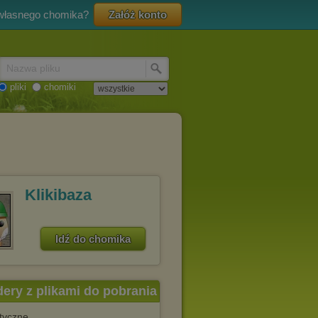
 własnego chomika?
Załóż konto
Nazwa pliku
pliki
chomiki
Klikibaza
Idź do chomika
dery z plikami do pobrania
styczne