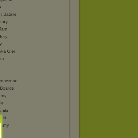
o
 i Batalie
tory
kJam
tory
y
yka Gier
ka
konczone
Boards
amy
ie
niki
zki
ramy
i