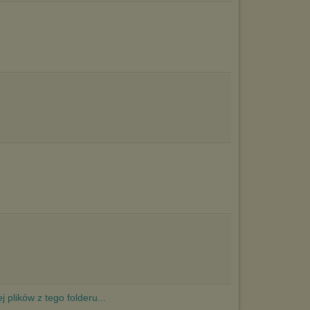
Pełną informację na ten temat znajdziesz pod adresem
http://chomikuj.pl/PolitykaPrywatnosci.aspx
.
j plików z tego folderu...