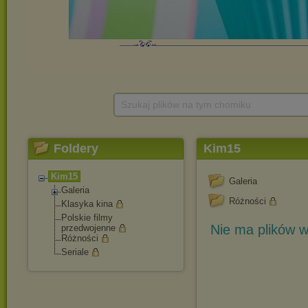
Szukaj plików na tym chomiku
Foldery
Kim15
Kim15
Galeria
Galeria
Różności
Klasyka kina
Polskie filmy
Nie ma plików w
przedwojenne
Różności
Seriale