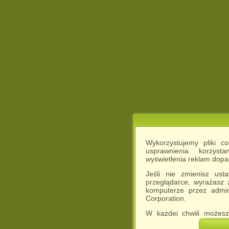
Wykorzystujemy pliki c
usprawnienia korzyst
wyświetlenia reklam dop
Jeśli nie zmienisz ust
przeglądarce, wyrażasz
komputerze przez admin
Corporation.
W każdej chwili możesz
cookies w swojej przeglą