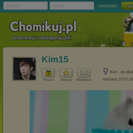
Chomik
Hasło
zapomniałem
Kim15
Kim - do kłód
widziany: 10.07.2
Prezent
Ulubiony
Wiadomość