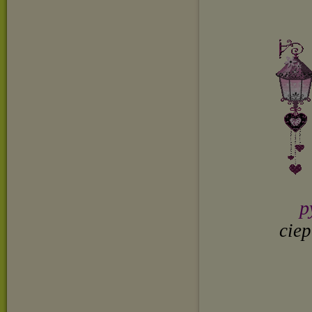
p
ciep