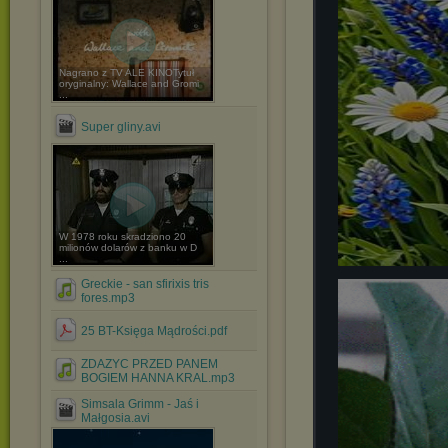
Nagrano z TV ALE KINOTytuł
oryginalny: Wallace and Gromi
...
Super gliny.avi
W 1978 roku skradziono 20
milionów dolarów z banku w D
...
Greckie - san sfirixis tris
fores.mp3
25 BT-Księga Mądrości.pdf
ZDAZYC PRZED PANEM
BOGIEM HANNA KRAL.mp3
Simsala Grimm - Jaś i
Małgosia.avi