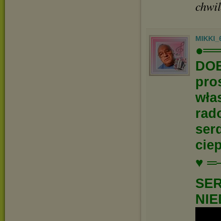
chwil
MIKKI_
●══
DOB
pro
wła
rad
ser
ciep
♥ ═
SER
NIE