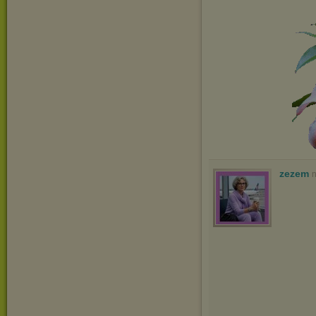
zezem
n