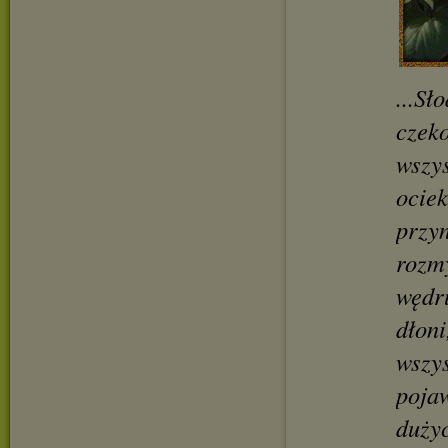
...Sł
czeko
wszys
ociek
przyn
rozmy
wędr
dłoni
wszys
pojaw
dużyc