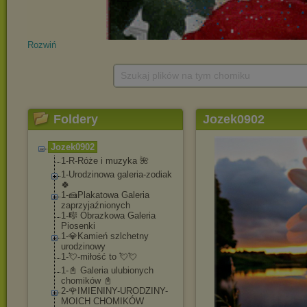
Rozwiń
Szukaj plików na tym chomiku
Foldery
Jozek0902
Jozek0902
1-R-Róże i muzyka 🌺
1-Urodzinowa galeria-zodiak
🍀
1-🍰Plakatowa Galeria
zaprzyjaźnionych
1-🎼 Obrazkowa Galeria
Piosenki
1-💎Kamień szlchetny
urodzinowy
1-💘-miłość to 💘💘
1-📓 Galeria ulubionych
chomików 📓
2-🌹IMIENINY-UROD
ZINY-
MOICH CHOMIKÓW