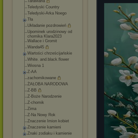
TaraMaria
Teledyski Country
Teledyski-Arka Noego
Tła
Układanie pozdrowień
Upominek urodzinowy od
chomika Klara2023
Wallace i Gromit
Wanda45
Wartości chrześcijańskie
White. and.black.flower
Wiosna 1
Z-AA
zachomikowane
ŻAŁOBA NARODOWA
Z-BB
Z-Boże Narodzenie
Z-chomik
Zima
Z-Na Nowy Rok
Znaczenie Imion kobiet
Znaczenie kamieni
Znaki zodiaku i kamienie