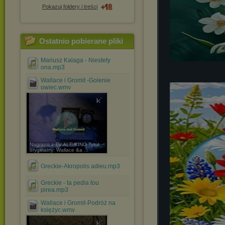
Pokazuj foldery i treści
Ostatnio pobierane pliki
Mariusz Kalaga - Niestety
ona.mp3
Wallace i Gromit -Golenie
owiec.wmv
Nagrano z TV ALE KINO Tytuł
oryginalny: Wallace &a ...
Greckie-Akropolis adieu.mp3
Greckie - ta pedia tou
pirea.mp3
Wallace i Gromit-Podróż na
księżyc.wmv