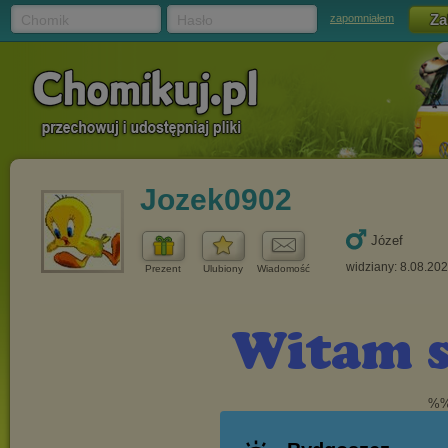
Chomik
Hasło
zapomniałem
Jozek0902
Józef
widziany: 8.08.20
Prezent
Ulubiony
Wiadomość