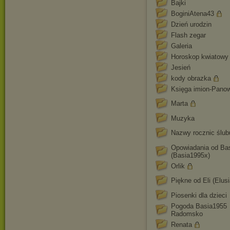
Bajki
BoginiAtena43
Dzień urodzin
Flash zegar
Galeria
Horoskop kwiatowy
Jesień
kody obrazka
Księga imion-Pano
Marta
Muzyka
Nazwy rocznic ślub
Opowiadania od Ba
(Basia1995x)
Orlik
Piękne od Eli (Elusi
Piosenki dla dzieci
Pogoda Basia1955
Radomsko
Renata