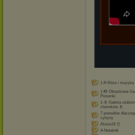
...
1-R-Róże i muzyka
1-🎼 Obrazkowa Gal
Piosenki
1-📓 Galeria ulubio
chomików 📓
7 powodów dlaczeg
cytryny
Alusia19
A-Notatnik