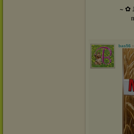
~ ✿ 
n
bas56
n