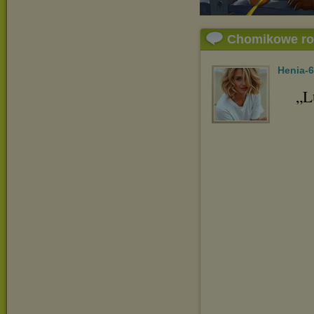
Chomikowe r
Henia-
„L