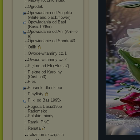
Nazwy rocznic ślubu
Ogródek
Opowiadania od Angeliki
(white.and.black.
flower)
Opowiadania od Basi
(Basia1995x)
Opowiadanie od Ani (A-n-i-t-
a)
Opowiadanie od Sandro43
Orlik
Owoce-witaminy cz.1
Owoce-witaminy cz.2
Piękne od Eli (Elusia7)
Piękne od Karoliny
(Cristina3)
Pies
Piosenki dla dzieci
Playlisty
Pliki od Basi1995x
Pogoda Basia1955
Radomsko
Polskie miody
Ramki PNG
Renata
Talizman szczęścia