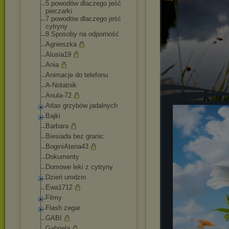
5 powodów dlaczego jeść
pieczarki
7 powodów dlaczego jeść
cytryny
8 Sposoby na odporność
Agnieszka
Alusia19
Ania
Animacje do telefonu
A-Notatnik
Anula-72
Atlas grzybów jadalnych
Bajki
Barbara
Biesiada bez granic
BoginiAtena43
Dokumenty
Domowe leki z cytryny
Dzień urodzin
Ewa1712
Filmy
Flash zegar
GABI
Gabriela