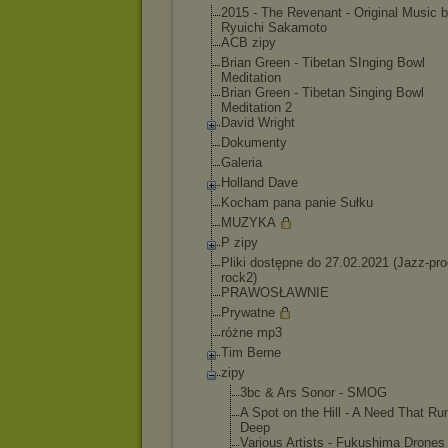
2015 - The Revenant - Original Music 
Ryuichi Sakamoto
ACB zipy
Brian Green - Tibetan SInging Bowl
Meditation
Brian Green - Tibetan Singing Bowl
Meditation 2
David Wright
Dokumenty
Galeria
Holland Dave
Kocham pana panie Sułku
MUZYKA
P zipy
Pliki dostępne do 27.02.2021 (Jazz-pro
rock2)
PRAWOSŁAWNIE
Prywatne
różne mp3
Tim Berne
zipy
3bc & Ars Sonor - SMOG
A Spot on the Hill - A Need That Ru
Deep
Various Artists - Fukushima Drones