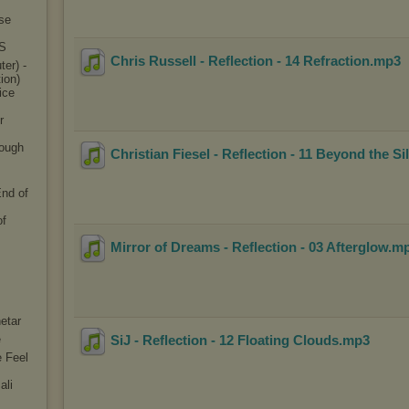
ese
NS
Chris Russell - Reflection - 14 Refraction
.mp3
ter) -
tion
)
ice
r
rough
Christian Fiesel - Reflection - 11 Beyond the Si
s
End of
of
Mirror of Dreams - Reflection - 03 Afterglow
.m
etar
e
SiJ - Reflection - 12 Floating Clouds
.mp3
e Feel
ali