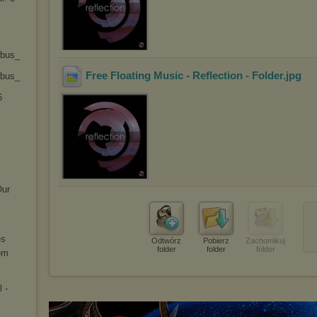
bus_
Free Floating Music - Reflection - Folder
.jpg
bus_
6
Our
es
Odtwórz
Pobierz
Zachomikuj
folder
folder
folder
em
 -