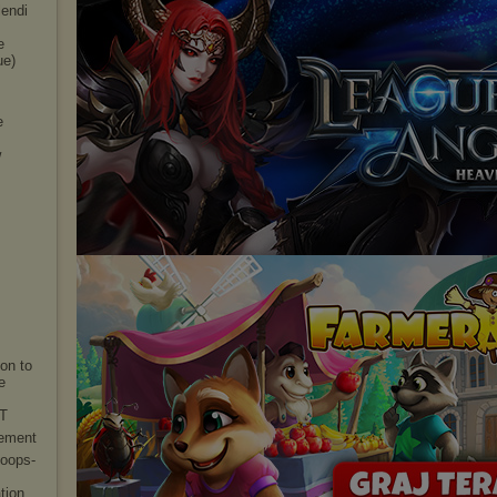
lendi
e
ue)
e
w
on to
e
T
vement
Loops-
tio
n