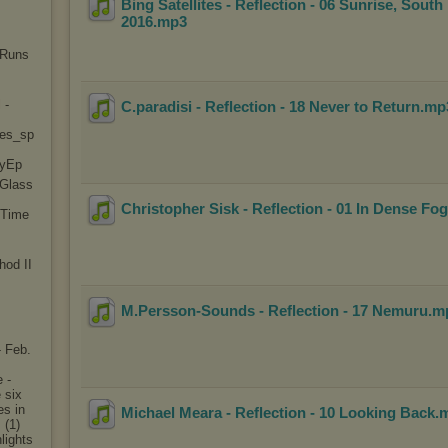
Bing Satellites - Reflection - 06 Sunrise, South
2016
.mp3
 Runs
 -
C.paradisi - Reflection - 18 Never to Return
.m
les_sp
ryE
p
 Glass
Christopher Sisk - Reflection - 01 In Dense Fog
 Time
hod II
M.Persson-Sounds - Reflection - 17 Nemuru
.m
 Feb.
 -
 six
es in
Michael Meara - Reflection - 10 Looking Back
.
 (1)
lights