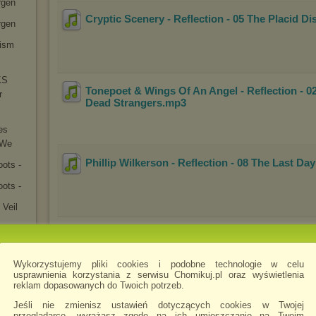
rgen
Cryptic Scenery - Reflection - 05 The Placid Di
rgen
tism
KS
Tonepoet & Wings Of An Angel - Reflection - 0
r
Dead Strangers
.mp3
es
 We
Phillip Wilkerson - Reflection - 08 The Last Da
ots -
ots -
 Veil
The Synthetic Awakening - Reflection - 07 Au 
e
Friend
.mp3
el
Wykorzystujemy pliki cookies i podobne technologie w celu
usprawnienia korzystania z serwisu Chomikuj.pl oraz wyświetlenia
S
reklam dopasowanych do Twoich potrzeb.
Jeśli nie zmienisz ustawień dotyczących cookies w Twojej
cover
.jpg
przeglądarce, wyrażasz zgodę na ich umieszczanie na Twoim