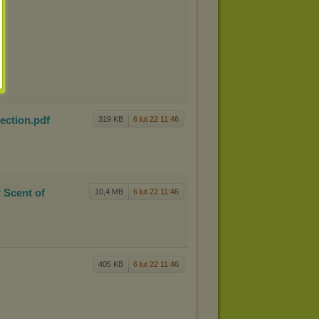
lect
ion
.pdf
319 KB
6 lut 22 11:46
r Sc
ent of
10,4 MB
6 lut 22 11:46
405 KB
6 lut 22 11:46