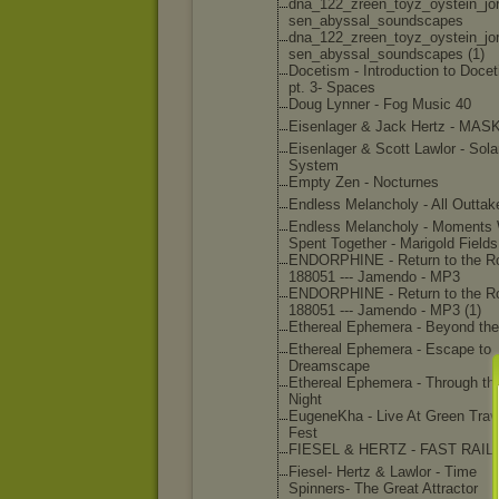
dna_122_zre
en_toyz_oys
tein_jo
sen_abyssal
_soundscape
s
dna_122_zre
en_toyz_oys
tein_jo
sen_abyssal
_soundscape
s (1)
Docetism - Introductio
n to Doce
pt. 3- Spaces
Doug Lynner - Fog Music 40
Eisenlager & Jack Hertz - MAS
Eisenlager & Scott Lawlor - Sola
System
Empty Zen - Nocturnes
Endless Melancholy - All Outtak
Endless Melancholy - Moments
Spent Together - Marigold Fields
ENDORPHINE - Return to the Ro
188051 --- Jamendo - MP3
ENDORPHINE - Return to the Ro
188051 --- Jamendo - MP3 (1)
Ethereal Ephemera - Beyond the
Ethereal Ephemera - Escape to
Dreamscape
Ethereal Ephemera - Through th
Night
EugeneKha - Live At Green Trav
Fest
FIESEL & HERTZ - FAST RAIL
Fiesel- Hertz & Lawlor - Time
Spinners- The Great Attractor