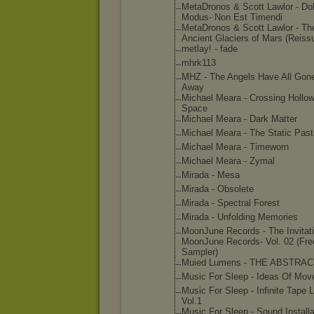
MetaDronos & Scott Lawlor - Do
Modus- Non Est Timendi
MetaDronos & Scott Lawlor - Th
Ancient Glaciers of Mars (Reiss
metlay! - fade
mhrk113
MHZ - The Angels Have All Gon
Away
Michael Meara - Crossing Hollo
Space
Michael Meara - Dark Matter
Michael Meara - The Static Past
Michael Meara - Timeworn
Michael Meara - Zymal
Mirada - Mesa
Mirada - Obsolete
Mirada - Spectral Forest
Mirada - Unfolding Memories
MoonJune Records - The Invitati
MoonJune Records- Vol. 02 (Fre
Sampler)
Muied Lumens - THE ABSTRAC
Music For Sleep - Ideas Of Mo
Music For Sleep - Infinite Tape 
Vol.1
Music For Sleep - Sound Installa