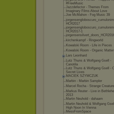
#FreeMusic
Jazzdefecto
r - Themes From
Imaginary Films About Love
Joe McMahon - Fog Music 39
jorgensengl
oboscuro_cu
mulonim
HCR2017
jorgensengl
oboscuro_cu
mulonim
HCR2017-1
jorgensensi
lvert_doors
_HCR201
kirchenkamp
f - Ringworld
Kowalski Room - Life in Pieces
Kowalski Room - Organic Matter
Lars Leonhard
Lutz Thuns & Wolfgang Gsell -
Canotila
Lutz Thuns & Wolfgang Gsell - 
Secret Lives
MACIEK SZYMCZUK
Marbin - Marbin Sampler
Marcel Rocha - Strange Creatur
Markus Reuter - Live in Bethleh
2013
Martin Neuhold - dahaam
Martin Neuhold & Wolfgang Gsell
High Noon In Vienna
MessFromSpa
ce