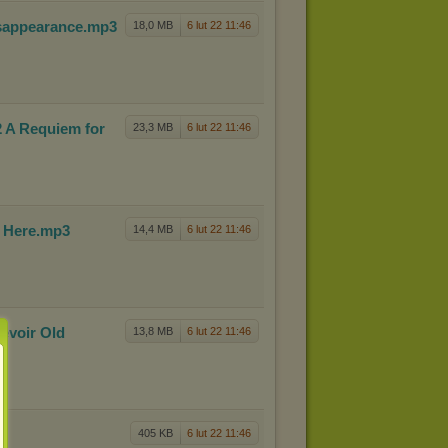
sap
pearance
.mp3
18,0 MB
6 lut 22 11:46
2 A R
equiem for
23,3 MB
6 lut 22 11:46
y H
ere
.mp3
14,4 MB
6 lut 22 11:46
Revoi
r Old
13,8 MB
6 lut 22 11:46
405 KB
6 lut 22 11:46