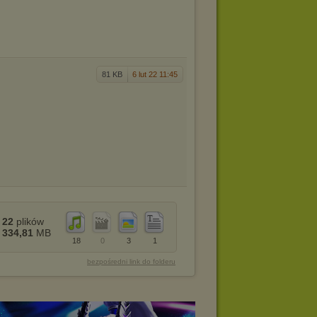
81 KB
6 lut 22 11:45
22
plików
334,81
MB
18
0
3
1
bezpośredni link do folderu