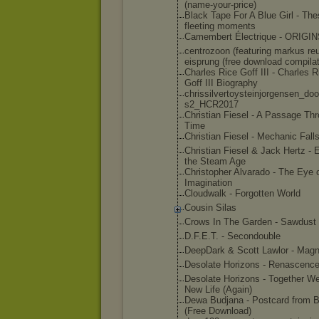
(name-your-
price)
Black Tape For A Blue Girl - Th
fleeting moments
Camembert Électrique - ORIGI
centrozoon (featuring markus reu
eisprung (free download compila
Charles Rice Goff III - Charles R
Goff III Biography
chrissilver
toysteinjor
gensen_doo
s2_HCR2017
Christian Fiesel - A Passage Th
Time
Christian Fiesel - Mechanic Fall
Christian Fiesel & Jack Hertz - 
the Steam Age
Christopher Alvarado - The Eye 
Imagination
Cloudwalk - Forgotten World
Cousin Silas
Crows In The Garden - Sawdust
D.F.E.T. - Secondouble
DeepDark & Scott Lawlor - Magn
Desolate Horizons - Renascenc
Desolate Horizons - Together W
New Life (Again)
Dewa Budjana - Postcard from B
(Free Download)