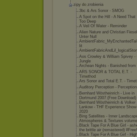
zipy do zrobienia
3bc & Ars Sonor - SMOG
A Spot on the Hill - A Need That
Too Deep
A Veil Of Water - Reminder
Alien Nature and Christian Fiesel
Unter Null
AmbientFabr
ic_MyEnchan
tedTa
lit
AmbientFabr
icAndLil_lo
gicalSto
Aos Crowley & William Spivey -
Jungle
Archean Nights - Banished from
ARS SONOR & TOTAL E.T. -
Timethod
Ars Sonor and Total E.T. - Timet
Auditory Perception - Perception
Bernhard Wöstheinric
h - Live in
Dortmund 2007 (Free Download)
Bernhard Wöstheinric
h & Volker
Lankow - THF Experience Show-
2020
Bing Satellites - Inner Landscape
Atmospheres & Textures volume
Black Tape For A Blue Girl - ash
the brittle air (remastered
) #Free!
Black Tape For A Blue Girl - High