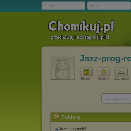
Chomik
Hasło
Jazz-prog-r
Prezent
Ulubiony
Wiadomość
Szukaj plików
Foldery
Jazz-prog-rock3