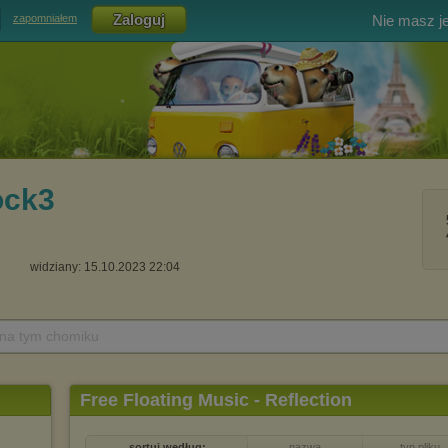
Nie masz j
zapomniałem
ock3
widziany: 15.10.2023 22:04
 na tym chomiku
Free Floating Music - Reflection
sortuj według:
nazwa
typ pliku