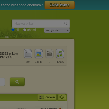
eszcze własnego chomika?
Załóż konto
Nazwa pliku
pliki
chomiki
58323
plików
497,73
GB
604
14545
0
42066
Galeria
rozmiar
data dodania