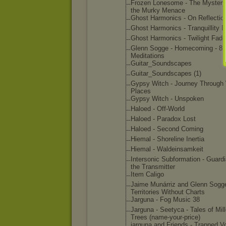
Frozen Lonesome - The Mystery
the Murky Menace
Ghost Harmonics - On Reflectio
Ghost Harmonics - Tranquillit
y D
Ghost Harmonics - Twilight Fad
Glenn Sogge - Homecoming - 8
Meditations
Guitar_Soun
dscapes
Guitar_Soun
dscapes (1)
Gypsy Witch - Journey Through 
Places
Gypsy Witch - Unspoken
Haloed - Off-World
Haloed - Paradox Lost
Haloed - Second Coming
Hiemal - Shoreline Inertia
Hiemal - Waldeinsamk
eit
Intersonic Subformatio
n - Guard
the Transmitter
Item Caligo
Jaime Munárriz and Glenn Sogge
Territories Without Charts
Jarguna - Fog Music 38
Jarguna - Seetyca - Tales of Mill
Trees (name-your-
price)
jarguna and Friends - Trapped Vo