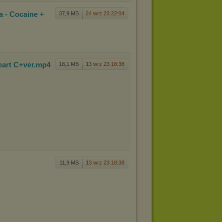
a -
Cocaine +
37,9 MB
24 wrz 23 22:04
eart C+v
er
.mp4
18,1 MB
13 wrz 23 18:38
11,9 MB
13 wrz 23 18:38