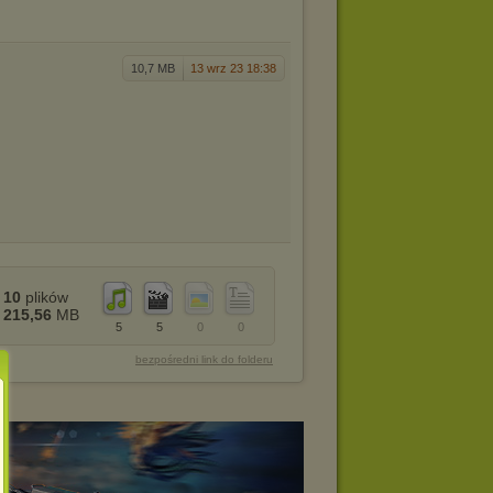
10,7 MB
13 wrz 23 18:38
10
plików
215,56
MB
5
5
0
0
bezpośredni link do folderu