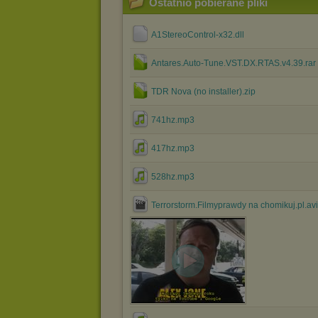
Ostatnio pobierane pliki
A1StereoControl-x32.dll
Antares.Auto-Tune.VST.DX.RTAS.v4.39.rar
TDR Nova (no installer).zip
741hz.mp3
417hz.mp3
528hz.mp3
Terrorstorm.Filmyprawdy na chomikuj.pl.avi