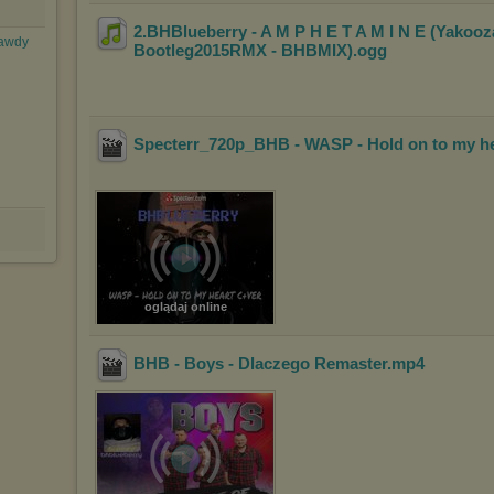
2.BHBlueberry - A M P H E T A M I N E (Yakooz
rawdy
Bootleg2015RMX - BHBMIX)
.ogg
Specterr_720p_BHB - WASP - Hold on to my h
oglądaj online
BHB - Boys - Dlaczego Remaster
.mp4