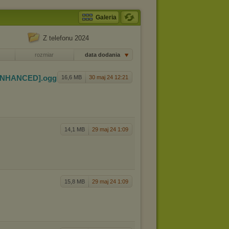
Galeria
Z telefonu 2024
rozmiar
data dodania
ENHANCED]
.ogg
16,6 MB
30 maj 24 12:21
14,1 MB
29 maj 24 1:09
15,8 MB
29 maj 24 1:09