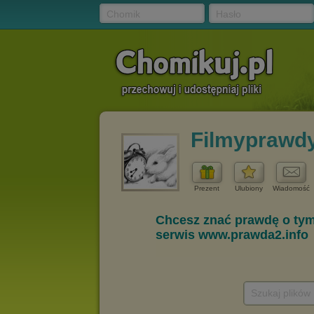
Chomik
Hasło
Filmyprawd
Prezent
Ulubiony
Wiadomość
Szukaj plików