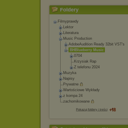
Foldery
Filmyprawdy
Lektor
Literatura
Music Production
AdobeAudition Ready 32bit VST's
BHBlueberry Music
0704
Krzysiak Rap
Z telefonu 2024
Muzyka
Napisy
Prywatne
Wartościowe Wykłady
z kompa 24
zachomikowane
Pokazuj foldery i treści