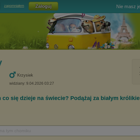
Nie masz j
zapomniałem
y
Krzysiek
widziany: 9.04.2026 03:27
 na tym chomiku