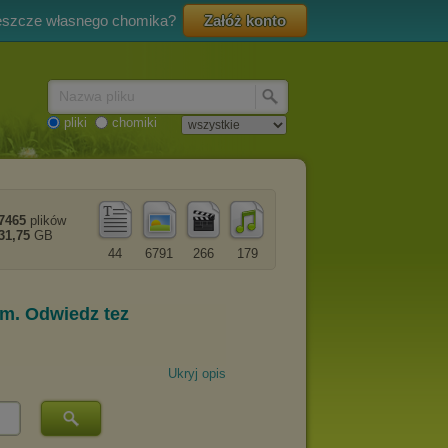
eszcze własnego chomika?
Załóż konto
Nazwa pliku
pliki
chomiki
7465
plików
31,75
GB
44
6791
266
179
Ukryj opis