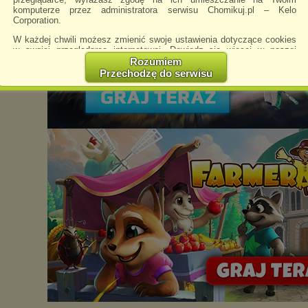
komputerze przez administratora serwisu Chomikuj.pl – Kelo
Corporation.
W każdej chwili możesz zmienić swoje ustawienia dotyczące cookies
w swojej przeglądarce internetowej. Dowiedz się więcej w naszej
Polityce Prywatności -
http://chomikuj.pl/PolitykaPrywatnosci.aspx
.
Rozumiem
Przechodzę do serwisu
Jednocześnie informujemy że zmiana ustawień przeglądarki może
spowodować ograniczenie korzystania ze strony Chomikuj.pl.
W przypadku braku twojej zgody na akceptację cookies niestety
prosimy o opuszczenie serwisu chomikuj.pl.
Wykorzystanie plików cookies
przez
Zaufanych Partnerów
(dostosowanie reklam do Twoich potrzeb, analiza skuteczności działań
marketingowych).
Wyrażenie sprzeciwu spowoduje, że wyświetlana Ci reklama nie
będzie dopasowana do Twoich preferencji, a będzie to reklama
wyświetlona przypadkowo.
Istnieje możliwość zmiany ustawień przeglądarki internetowej w
sposób uniemożliwiający przechowywanie plików cookies na
urządzeniu końcowym. Można również usunąć pliki cookies,
dokonując odpowiednich zmian w ustawieniach przeglądarki
internetowej.
Pełną informację na ten temat znajdziesz pod adresem
http://chomikuj.pl/PolitykaPrywatnosci.aspx
.