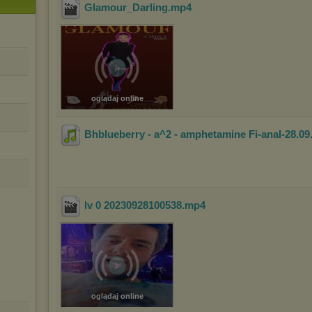
Glamour_Darling
.mp4
oglądaj online
Bhblueberry - a^2 - amphetamine Fi-anal-28.09
lv 0 20230928100538
.mp4
oglądaj online