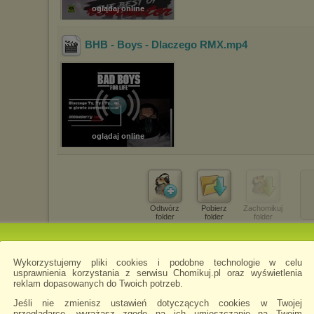
oglądaj online
BHB - Boys - Dlaczego RMX
.mp4
oglądaj online
Odtwórz
Pobierz
Zachomikuj
folder
folder
folder
Wykorzystujemy pliki cookies i podobne technologie w celu
usprawnienia korzystania z serwisu Chomikuj.pl oraz wyświetlenia
reklam dopasowanych do Twoich potrzeb.
Jeśli nie zmienisz ustawień dotyczących cookies w Twojej
przeglądarce, wyrażasz zgodę na ich umieszczanie na Twoim