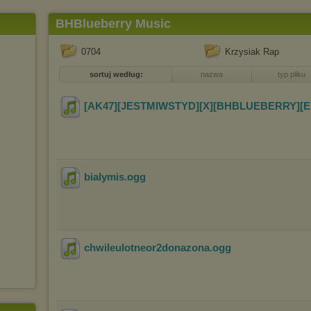
BHBlueberry Music
0704
Krzysiak Rap
sortuj według:
nazwa
typ pliku
[AK47][JESTMIWSTYD][X][BHBLUEBERRY][
bialymis
.ogg
chwileulotneor2donazona
.ogg