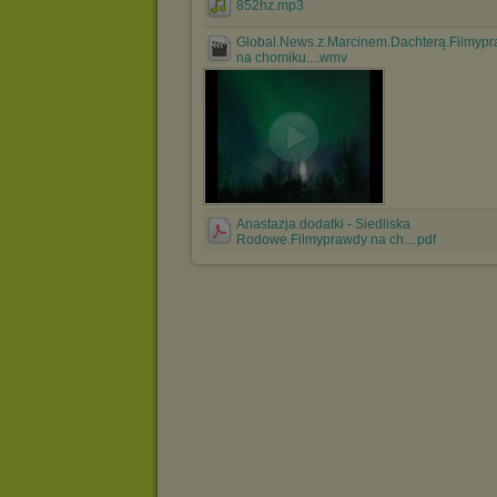
852hz.mp3
Global.News.z.Marcinem.Dachterą.Filmyp
na chomiku....wmv
Anastazja.dodatki - Siedliska
Rodowe.Filmyprawdy na ch....pdf