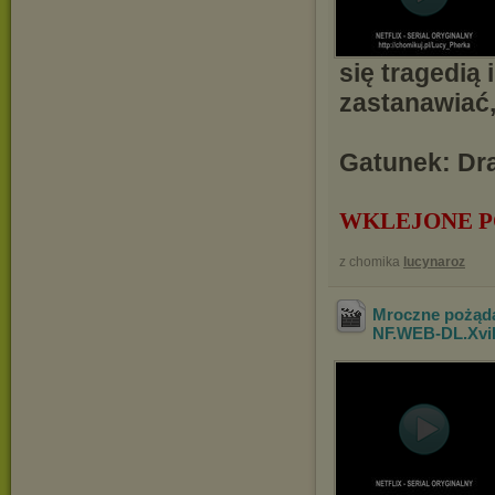
się tragedią 
zastanawiać,
Gatunek: Dra
WKLEJONE P
z chomika
lucynaroz
Mroczne pożąda
NF.WEB-DL.Xv