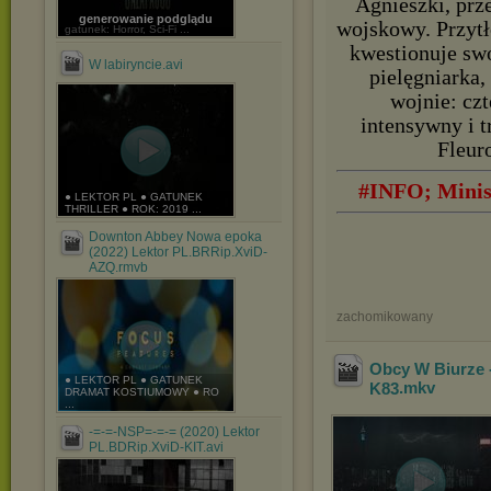
Agnieszki, prze
generowanie podglądu
wojskowy. Przytł
gatunek: Horror, Sci-Fi ...
kwestionuje sw
W labiryncie.avi
pielęgniarka
wojnie: cz
intensywny i t
Fleuro
#INFO; Minise
● LEKTOR PL ● GATUNEK
THRILLER ● ROK: 2019 ...
Downton Abbey Nowa epoka
(2022) Lektor PL.BRRip.XviD-
AZQ.rmvb
zachomikowany
Obcy W Biurze -
● LEKTOR PL ● GATUNEK
K83
.mkv
DRAMAT KOSTIUMOWY ● RO
...
-=-=-NSP=-=-= (2020) Lektor
PL.BDRip.XviD-KIT.avi