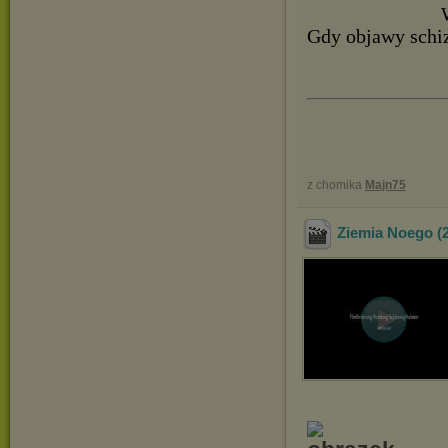
Gdy objawy schiz
z chomika
Majn75
Ziemia Noego (