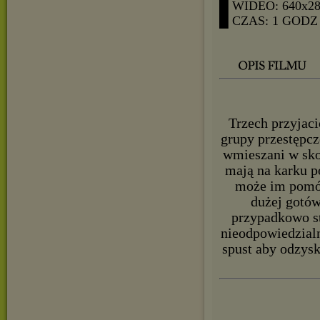
█ WIDEO: 640x2
█ CZAS: 1 GODZ
Trzech przyjaci
grupy przestępcz
wmieszani w sko
mają na karku p
może im pomóc
dużej gotów
przypadkowo s
nieodpowiedzialn
spust aby odzysk