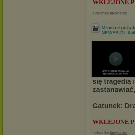
WKLEJONE P
z chomika
lucynaroz
Mroczne pożąda
NF.WEB-DL.Xv
się tragedią 
zastanawiać,
Gatunek: Dra
WKLEJONE P
z chomika
lucynaroz