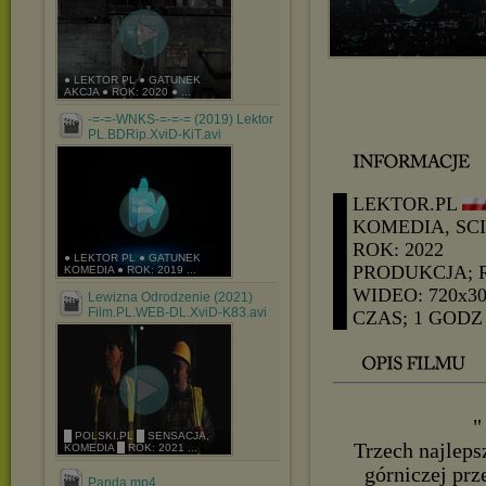
● LEKTOR PL ● GATUNEK
AKCJA ● ROK: 2020 ● ...
-=-=-WNKS-=-=-= (2019) Lektor
PL.BDRip.XviD-KiT.avi
█ LEKTOR.PL
█ KOMEDIA, SCI
█ ROK: 2022
● LEKTOR PL ● GATUNEK
█ PRODUKCJA; 
KOMEDIA ● ROK: 2019 ...
█ WIDEO: 720x3
Lewizna Odrodzenie (2021)
Film.PL.WEB-DL.XviD-K83.avi
█ CZAS; 1 GODZ 
"
█ POLSKI.PL █ SENSACJA,
Trzech najleps
KOMEDIA █ ROK: 2021 ...
górniczej prz
Panda.mp4