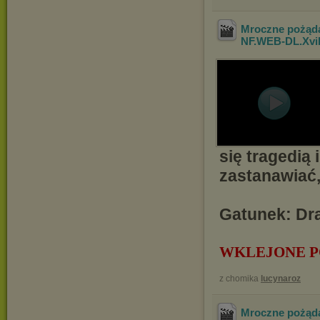
Mroczne pożąda
NF.WEB-DL.Xv
się tragedią 
zastanawiać,
Gatunek: Dra
WKLEJONE P
z chomika
lucynaroz
Mroczne pożąda