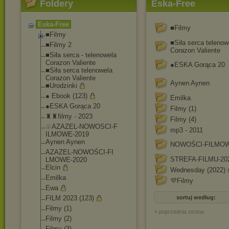
Foldery
Eska-Free
Eska-Free
■Filmy
■Filmy
■Siła serca telenow
■Filmy 2
Corazon Valiente
■Siła serca - telenowela
Corazon Valiente
●ESKA Gorąca 20
■Siła serca telenowela
Corazon Valiente
Aynen Aynen
■Urodzinki
● Ebook (123)
Emilka
●ESKA Gorąca 20
Filmy (1)
♜♜filmy - 2023
Filmy (4)
♧AZAZEL-NOWOSCI-F
mp3 - 2011
ILMOWE-2019
Aynen Aynen
NOWOŚCI-FILMOW
AZAZEL-NOWOŚCI-FI
STREFA-FILMU-20
LMOWE-2020
Elcin
Wednesday (2022) s
Emilka
💜Filmy
Ewa
FILM 2023 (123)
sortuj według:
Filmy (1)
« poprzednia strona
Filmy (2)
Filmy (3)