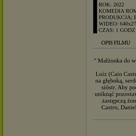
█ ROK: 2022
█ KOMEDIA R
█ PRODUKCJA; 
█ WIDEO: 640x2
█ CZAS: 1 GODZ
" Małżonka do w
Luiz (Caio Castr
na głęboką, serd
sióstr. Aby p
uniknąć pozosta
zastępczą żon
Castro, Danie