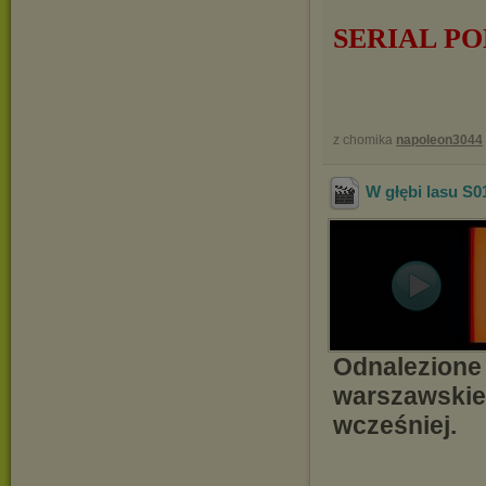
SERIAL PO
z chomika
napoleon3044
W głębi lasu S0
Odnalezione 
warszawskieg
wcześniej.