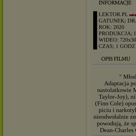
█ LEKTOR.PL
█ GATUNEK; D
█ ROK: 2020
█ PRODUKCJA; 
█ WIDEO: 720x3
█ CZAS; 1 GODZ 
" Młod
Adaptacja po
nastolatkowie 
Taylor-Joy), n
(Finn Cole) opus
piciu i narkot
nieodwołalnie z
powodują, że sp
Dean-Charles 