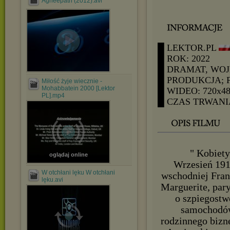
Agneepath (2012).avi
█ LEKTOR.PL
█ ROK: 2022
█ DRAMAT, WO
█ PRODUKCJA; 
Miłość żyje wiecznie -
Mohabbatein 2000 [Lektor
█ WIDEO: 720x4
PL].mp4
█ CZAS TRWANIA
" Kobiety
oglądaj online
Wrzesień 191
W otchłani lęku W otchłani
wschodniej Franc
lęku.avi
Marguerite, pary
o szpiegostwo
samochodów,
rodzinnego bizne