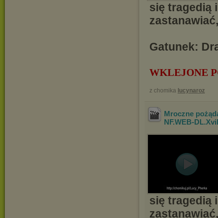
się tragedią 
zastanawiać,
Gatunek: Dra
WKLEJONE P
z chomika
lucynaroz
Mroczne pożąda
NF.WEB-DL.Xv
się tragedią 
zastanawiać,