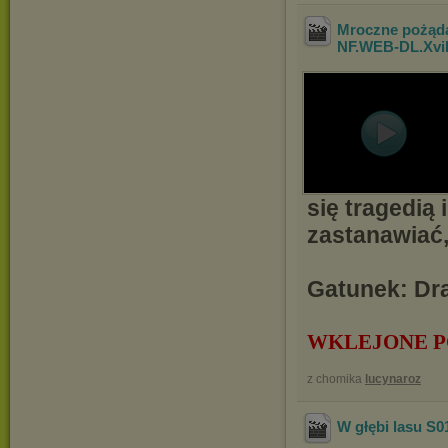
Mroczne pożąda
NF.WEB-DL.Xv
się tragedią 
zastanawiać,
Gatunek: Dra
WKLEJONE P
z chomika
lucynaroz
W głębi lasu S0