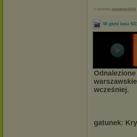
z chomika
napoleon3044
W głębi lasu S0
Odnalezione 
warszawskieg
wcześniej.
gatunek: Kr