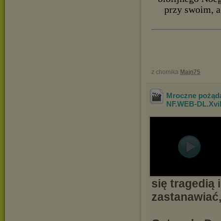
przy swoim, a
z chomika
Majn75
Mroczne pożądan
NF.WEB-DL.Xv
się tragedią 
zastanawiać,