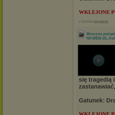
WKLEJONE P
z chomika
lucynaroz
Mroczne pożąda
NF.WEB-DL.Xv
się tragedią 
zastanawiać,
Gatunek: Dra
WKLEJONE P