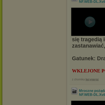
NF.WEB-DL.Xv
się tragedią 
zastanawiać,
Gatunek: Dra
WKLEJONE P
z chomika
lucynaroz
Mroczne pożąda
NF.WEB-DL.Xv