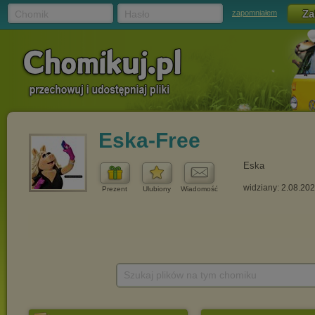
Chomik
Hasło
zapomniałem
Eska-Free
Eska
widziany: 2.08.20
Prezent
Ulubiony
Wiadomość
Szukaj plików na tym chomiku