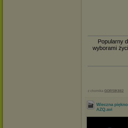
Popularny d
wyborami życ
z chomika
GORSIK882
Wieczna piękno
AZQ
.avi