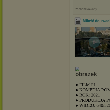
zachomikowany
Miłość do kwad
● FILM PL
● KOMEDIA RO
● ROK: 2021
● PRODUKCJA 
● WIDEO: 640/32