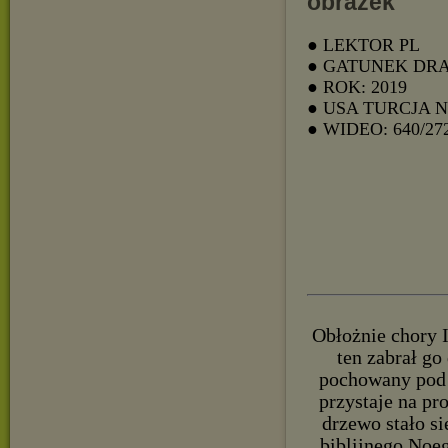
● LEKTOR PL
● GATUNEK DR
● ROK: 2019
● USA TURCJA 
● WIDEO: 640/27
Obłożnie chory I
ten zabrał go
pochowany pod 
przystaje na pro
drzewo stało s
biblijnego Noeg