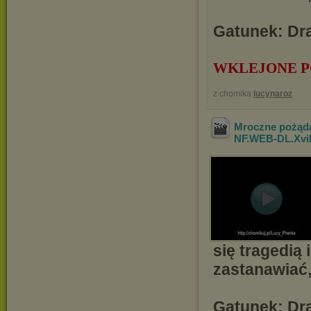
Gatunek: Dra
WKLEJONE P
z chomika
lucynaroz
Mroczne pożąda
NF.WEB-DL.Xv
się tragedią 
zastanawiać,
Gatunek: Dra