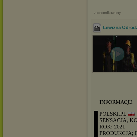
zachomikowany
Lewizna Odrodz
█ POLSKI.PL
█ SENSACJA, K
█ ROK: 2021
█ PRODUKCJA; 