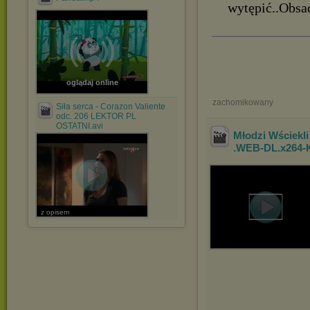
wytępić..Obsa
oglądaj online
zachomikowany
Siła serca - Corazon Valiente
odc. 206 LEKTOR PL
OSTATNI.avi
Młodzi Wściekli
.WEB-DL.x264-
z opisem