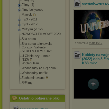
oświadczyny po
Filmy (4)
filmy bollywood
Maniek
mp3 - 2011
mp3 - 2012
Muzyka (2012)
NOWOŚCI-FILMOWE-2
020
Siła serca
z chomika
mala1512
Siła serca telenowela
Corazon Valiente
STREFA-FILMU-2023
Kobiety na wojn
U Ciebie czy u mnie
(2022) odc 8 F
(123)
K83
.mkv
W głębi lasu
Wednesday (2022) serial
Wednesday netflix
Zachomikowane
💜Filmy
Ostatnio pobierane pliki