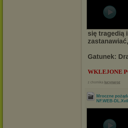
się tragedią 
zastanawiać,
Gatunek: Dra
WKLEJONE P
z chomika
lucynaroz
Mroczne pożąda
NF.WEB-DL.Xv