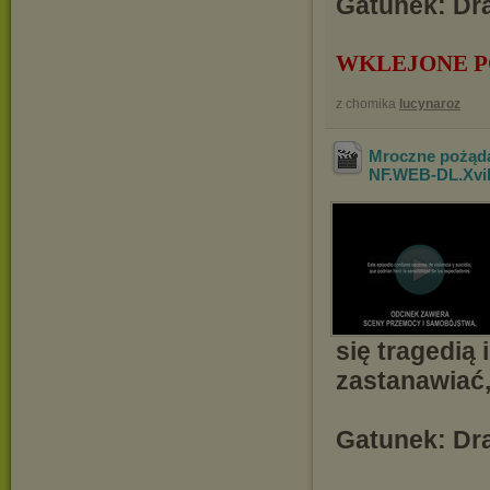
Gatunek: Dra
WKLEJONE P
z chomika
lucynaroz
Mroczne pożąda
NF.WEB-DL.Xv
się tragedią 
zastanawiać,
Gatunek: Dra