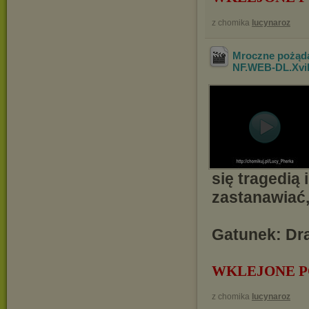
z chomika
lucynaroz
Mroczne pożąda
NF.WEB-DL.Xv
się tragedią 
zastanawiać,
Gatunek: Dra
WKLEJONE P
z chomika
lucynaroz