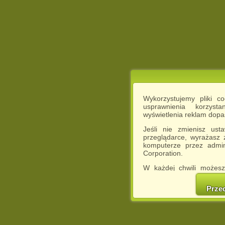
Wykorzystujemy pliki c
usprawnienia korzyst
wyświetlenia reklam dop
Jeśli nie zmienisz ust
przeglądarce, wyrażasz
komputerze przez admin
Corporation.
W każdej chwili możesz
cookies w swojej przeglą
w naszej Pol
Prze
http://chomikuj.pl/Polity
Jednocześnie informuje
może spowodować ogr
Chomikuj.pl.