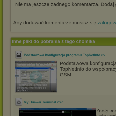
Nie ma jeszcze żadnego komentarza. Dodaj g
Aby dodawać komentarze musisz się
zalogo
Inne pliki do pobrania z tego chomika
.avi
Podstawowa konfiguracja programu TopNetInfo
Podstawowa konfiguracj
TopNetInfo do współpr
GSM
Podstawowa konfiguracja
programu TopNetInfo do
współprac ...
.exe
My Huawei Terminal
Prosty pr
wpisywan