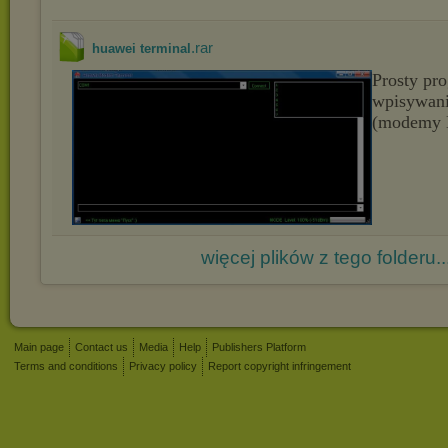
.rar
huawei terminal
Prosty pr
wpisywan
(modemy 
więcej plików z tego folderu..
Main page
Contact us
Media
Help
Publishers Platform
Terms and conditions
Privacy policy
Report copyright infringement