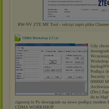
RW-NV ZTE MF Tool - odczyt zapis pliku Chann
.rar
CDMA Workshop 2.7
Gdy chces
downgrad
Wcześnie
Workshop
backupNV
Podłącz d
Security 
000000 M
Archiwiz
(Dec) Zap
da to błąd
zignoruj to Po downgrade na nowo podłącz modem
CDMA WORKSHOP