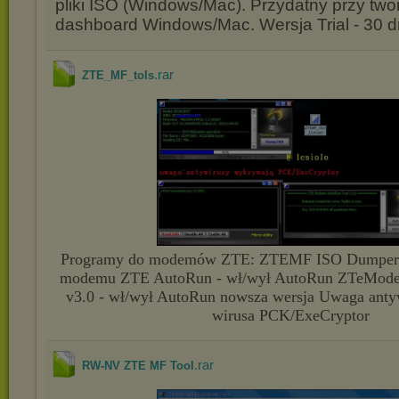
pliki ISO (Windows/Mac). Przydatny przy two
dashboard Windows/Mac. Wersja Trial - 30 
.rar
ZTE_MF_tols
Programy do modemów ZTE: ZTEMF ISO Dumper - 
modemu ZTE AutoRun - wł/wył AutoRun ZTeMod
v3.0 - wł/wył AutoRun nowsza wersja Uwaga ant
wirusa PCK/ExeCryptor
.rar
RW-NV ZTE MF Tool