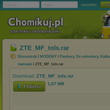
Chomik
Hasło
zapomniałem
ZTE_MF_tols.rar
Ekscentryk
/
MODEMY
/
Flashery, Dc unlockery, Kalku
manuale
/ ZTE_MF_tols.rar
Download:
ZTE_MF_tols.rar
1,57 MB
Pobierz