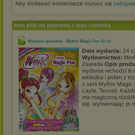
Aby dodawać komentarze musisz się
zalogo
Inne pliki do pobrania z tego chomika
.rar
Wydania specjalne - Mythix Magic Pen #2
Data wydania:
24 c
Wydawnictwo:
Medi
Zawada
Opis produ
wydania wchodzi 8-
wkładka i jeden z t
z serii Mythix Magic 
Layla, Tecna). Każd
ma magiczną różdżk
się, wymieniając je 