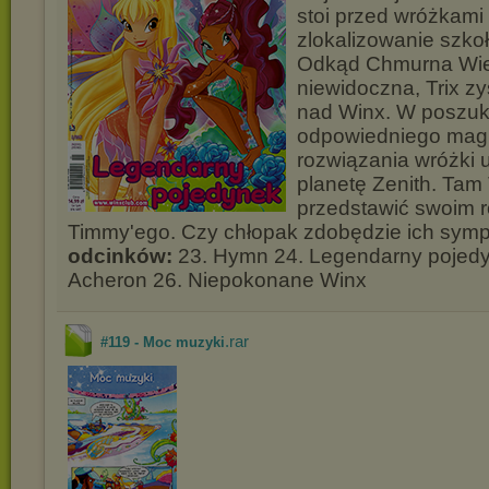
stoi przed wróżkami 
zlokalizowanie szkoł
Odkąd Chmurna Wież
niewidoczna, Trix z
nad Winx. W poszuk
odpowiedniego mag
rozwiązania wróżki 
planetę Zenith. Tam
przedstawić swoim 
Timmy'ego. Czy chłopak zdobędzie ich sym
odcinków:
23. Hymn 24. Legendarny pojedy
Acheron 26. Niepokonane Winx
.rar
#119 - Moc muzyki