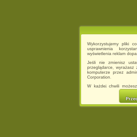
Wykorzystujemy pliki c
usprawnienia korzyst
wyświetlenia reklam dop
Jeśli nie zmienisz ust
przeglądarce, wyrażasz
komputerze przez admin
Corporation.
W każdej chwili możesz
cookies w swojej przeglą
w naszej Pol
Prze
http://chomikuj.pl/Polity
Jednocześnie informuje
może spowodować ogr
Chomikuj.pl.
W przypadku braku twojej
prosimy o opuszczenie se