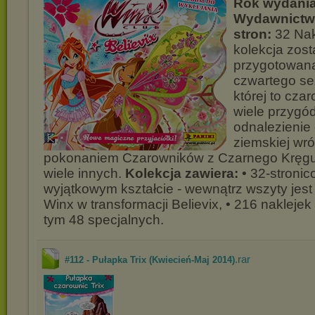
Rok wydania
Wydawnictw
stron:
32 Nak
kolekcja zost
przygotowan
czwartego se
której to czar
wiele przygó
odnalezienie 
ziemskiej wró
pokonaniem Czarowników z Czarnego Kręgu 
wiele innych.
Kolekcja zawiera:
• 32-stroni
wyjątkowym kształcie - wewnątrz wszyty jest 
Winx w transformacji Believix, • 216 naklejek
tym 48 specjalnych.
.rar
#112 - Pułapka Trix (Kwiecień-Maj 2014)