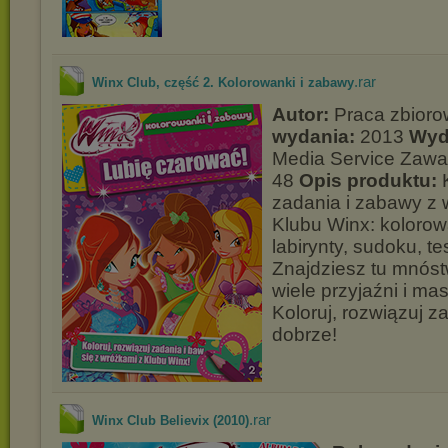
.rar
Winx Club, część 2. Kolorowanki i zabawy
Autor:
Praca zbior
wydania:
2013
Wyd
Media Service Zaw
48
Opis produktu:
K
zadania i zabawy z 
Klubu Winx: kolorow
labirynty, sudoku, tes
Znajdziesz tu mnóst
wiele przyjaźni i ma
Koloruj, rozwiązuj z
dobrze!
.rar
Winx Club Believix (2010)