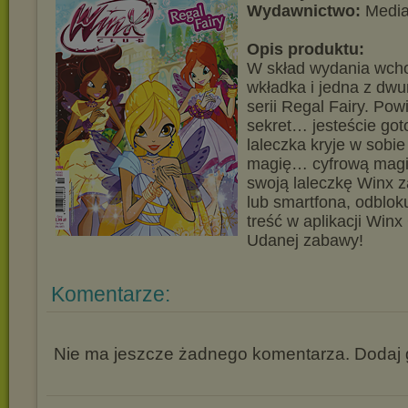
Wydawnictwo:
Media
Opis produktu:
W skład wydania wcho
wkładka i jedna z dwu
serii Regal Fairy. P
sekret… jesteście go
laleczka kryje w sobi
magię… cyfrową magi
swoją laleczkę Winx 
lub smartfona, odblok
treść w aplikacji Winx
Udanej zabawy!
Komentarze:
Nie ma jeszcze żadnego komentarza. Dodaj g