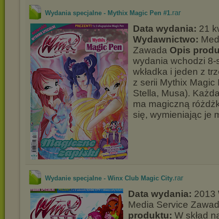
.rar
Wydania specjalne - Mythix Magic Pen #1
Data wydania:
21 k
Wydawnictwo:
Medi
Zawada
Opis produ
wydania wchodzi 8-
wkładka i jeden z t
z serii Mythix Magic
Stella, Musa). Każda
ma magiczną różdżk
się, wymieniając je 
.rar
Wydanie specjalne - Winx Club Magic City
Data wydania:
2013
Media Service Zawa
produktu:
W skład n