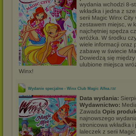
wydania wchodzi 8-s
wkładka i jedna z sze
serii Magic Winx City
zestawem miejsc, w k
najchętniej spędza c
wróżka. W środku czy
wiele informacji ora
zabawę w świecie Mag
Dowiedzą się między 
ulubione miejsca wró
Winx!
.rar
Wydanie specjalne - Winx Club Magic Alfea
Data wydania:
Sierp
Wydawnictwo:
Media
Zawada
Opis produk
najnowszego wydania
stronicowa wkładka i 
laleczek z serii Magic