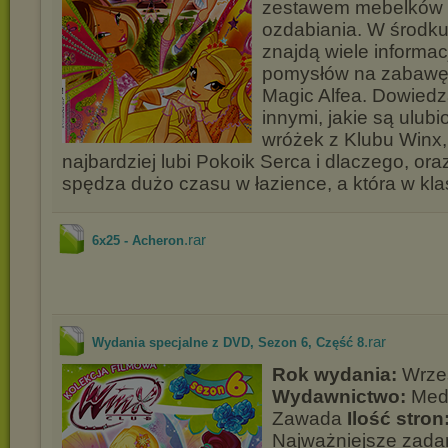
zestawem mebelków i 
ozdabiania. W środku 
znajdą wiele informac
pomysłów na zabawę
Magic Alfea. Dowiedz
innymi, jakie są ulub
wróżek z Klubu Winx, 
najbardziej lubi Pokoik Serca i dlaczego, ora
spędza dużo czasu w łazience, a która w kla
.rar
6x25 - Acheron
.rar
Wydania specjalne z DVD, Sezon 6, Część 8
Rok wydania:
Wrze
Wydawnictwo:
Medi
Zawada
Ilość stron
Najważniejsze zadani