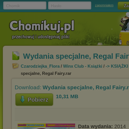
Chomik
Hasło
zapomniałem
Wydania specjalne, Regal Fair
Czarodziejka_Flora
/
Winx Club - Książki
/
-> KSIĄŻK
specjalne, Regal Fairy.rar
Download:
Wydania specjalne, Regal Fairy.r
10,31 MB
Pobierz
Data wydania:
2014