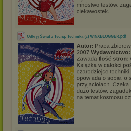
mnóstwo testów, zaga
ciekawostek.
.pdf
Odkryj Świat z Tecną. Technika (c) WINXBLOGGER
Autor:
Praca zbioro
2007
Wydawnictwo:
Zawada
Ilość stron:
Książka w całości p
czarodziejce techniki
opowiada o sobie, o 
przyjaciołach. Czeka
dużo testów, zagadek
na temat kosmosu czy