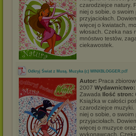
czarodziejce natury. 
niej o sobie, o swoim
przyjaciołach. Dowie
więcej o kwiatach, mo
włosach. Czeka nas 
mnóstwo testów, zaga
ciekawostek.
.pdf
Odkryj Świat z Musą. Muzyka (c) WINXBLOGGER
Autor:
Praca zbioro
2007
Wydawnictwo:
Zawada
Ilość stron:
Książka w całości p
czarodziejce muzyki
niej o sobie, o swoim
przyjaciołach. Dowie
więcej o muzyce oraz
wykonawcach. Czeka