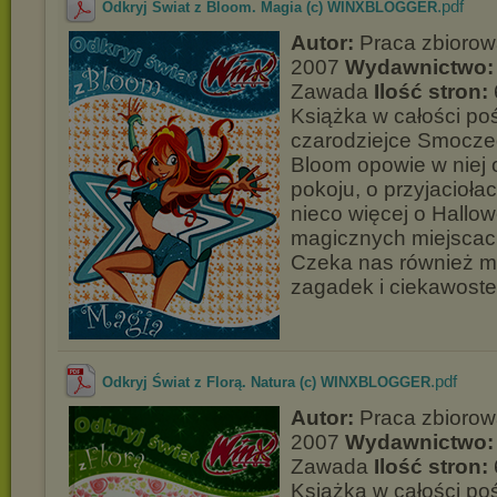
.pdf
Odkryj Świat z Bloom. Magia (c) WINXBLOGGER
Autor:
Praca zbioro
2007
Wydawnictwo:
Zawada
Ilość stron:
Książka w całości p
czarodziejce Smocze
Bloom opowie w niej 
pokoju, o przyjacioła
nieco więcej o Hallow
magicznych miejscach
Czeka nas również m
zagadek i ciekawoste
.pdf
Odkryj Świat z Florą. Natura (c) WINXBLOGGER
Autor:
Praca zbioro
2007
Wydawnictwo:
Zawada
Ilość stron:
Książka w całości p