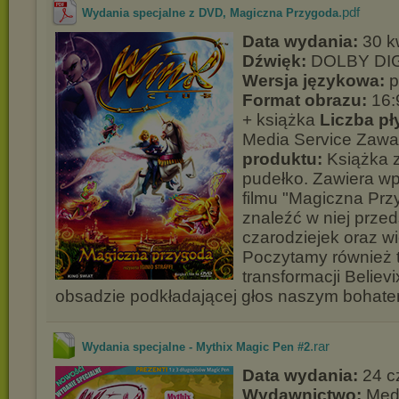
.pdf
Wydania specjalne z DVD, Magiczna Przygoda
Data wydania:
30 k
Dźwięk:
DOLBY DIG
Wersja językowa:
p
Format obrazu:
16:
+ książka
Liczba pły
Media Service Zaw
produktu:
Książka 
pudełko. Zawiera w
filmu "Magiczna Pr
znaleźć w niej prze
czarodziejek oraz w
Poczytamy również 
transformacji Believi
obsadzie podkładającej głos naszym bohate
.rar
Wydania specjalne - Mythix Magic Pen #2
Data wydania:
24 c
Wydawnictwo:
Medi