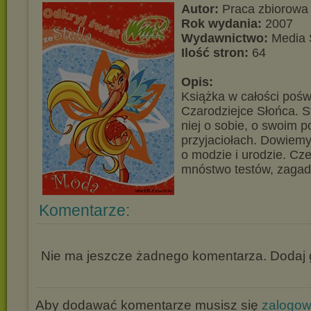
Autor:
Praca zbiorowa
Rok wydania:
2007
Wydawnictwo:
Media 
Ilość stron:
64
Opis:
Książka w całości poś
Czarodziejce Słońca. S
niej o sobie, o swoim p
przyjaciołach. Dowiemy
o modzie i urodzie. Cz
mnóstwo testów, zagade
Komentarze:
Nie ma jeszcze żadnego komentarza. Dodaj g
Aby dodawać komentarze musisz się
zalogo