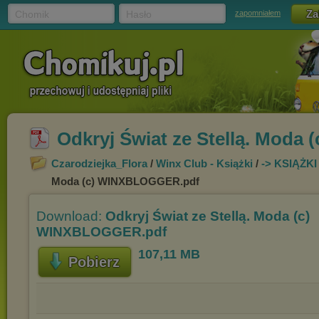
Chomik
Hasło
zapomniałem
Odkryj Świat ze Stellą. Mod
Czarodziejka_Flora
/
Winx Club - Książki
/
-> KSIĄŻK
Moda (c) WINXBLOGGER.pdf
Download:
Odkryj Świat ze Stellą. Moda (c)
WINXBLOGGER.pdf
107,11 MB
Pobierz