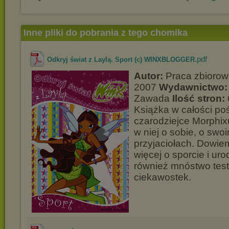
Inne pliki do pobrania z tego chomika
.pdf
Odkryj świat z Laylą. Sport (c) WINXBLOGGER
Autor:
Praca zbioro
2007
Wydawnictwo:
Zawada
Ilość stron:
Książka w całości p
czarodziejce Morphix
w niej o sobie, o swo
przyjaciołach. Dowie
więcej o sporcie i ur
również mnóstwo test
ciekawostek.