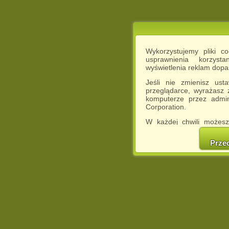
Wykorzystujemy pliki c
usprawnienia korzyst
wyświetlenia reklam dop
Jeśli nie zmienisz ust
przeglądarce, wyrażasz
komputerze przez admin
Corporation.
W każdej chwili możesz
cookies w swojej przeglą
w naszej Pol
Prze
http://chomikuj.pl/Polity
Jednocześnie informuje
może spowodować ogr
Chomikuj.pl.
W przypadku braku twojej
prosimy o opuszczenie se
Wykorzystanie plików c
(dostosowanie reklam do