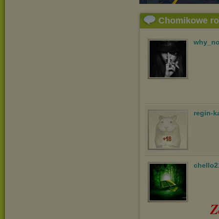
Chomikowe r
why_no
regin-k
chello2
Z