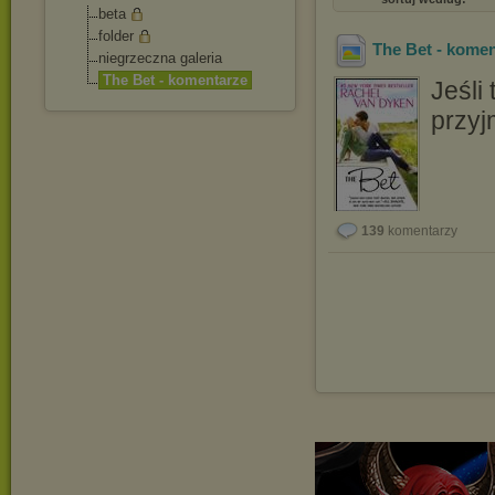
beta
folder
The Bet - kome
niegrzeczna galeria
The Bet - komentarze
Jeśli
przyj
139
komentarzy