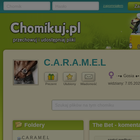
Chomik
Hasło
zapomniałem
C.A.R.A.M.E.L
۰•● Gosia ●•
widziany: 7.05.20
Prezent
Ulubiony
Wiadomość
Szukaj plików na tym chomiku
Foldery
The Bet - koment
C.A.R.A.M.E.L
sortuj według: