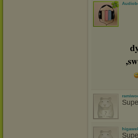
Audiob
dy
,sw
ramiwo
Supe
higawe
Supe