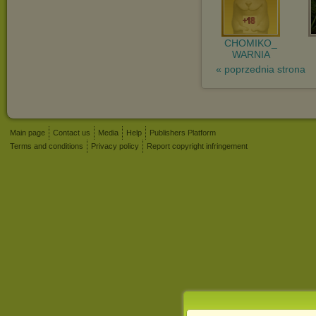
CHOMIKO_
WARNIA
« poprzednia strona
Main page
Contact us
Media
Help
Publishers Platform
Terms and conditions
Privacy policy
Report copyright infringement