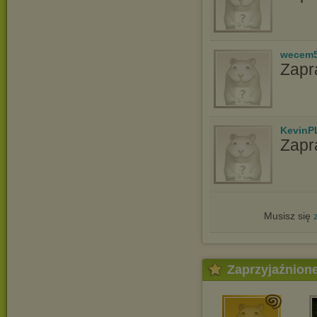
wecem
Zapr
KevinP
Zapr
Musisz się
Zaprzyjaźnion