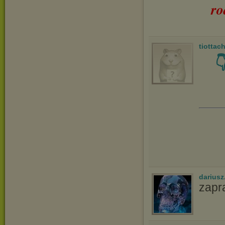
ro
tiottac

dariusz
zapr