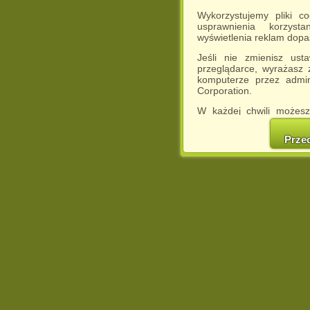
Wykorzystujemy pliki c
usprawnienia korzyst
wyświetlenia reklam dop
Jeśli nie zmienisz ust
przeglądarce, wyrażasz
komputerze przez admin
Corporation.
W każdej chwili możesz
cookies w swojej przeglą
w naszej Pol
Prze
http://chomikuj.pl/Polity
Jednocześnie informuje
może spowodować ogr
Chomikuj.pl.
W przypadku braku twojej
prosimy o opuszczenie se
Wykorzystanie plików c
(dostosowanie reklam do
działań marketingowych).
Wyrażenie sprzeciwu spo
będzie dopasowana do Tw
wyświetlona przypadkowo