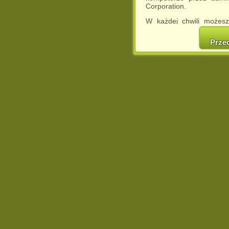
Corporation.
W każdej chwili możesz
cookies w swojej przeglą
w naszej Pol
Prze
http://chomikuj.pl/Polity
Jednocześnie informuje
może spowodować ogr
Chomikuj.pl.
W przypadku braku twojej
prosimy o opuszczenie se
Wykorzystanie plików c
(dostosowanie reklam do
działań marketingowych).
Wyrażenie sprzeciwu spo
będzie dopasowana do Tw
wyświetlona przypadkowo
Istnieje możliwość zmian
sposób uniemożliwiając
urządzeniu końcowym. M
dokonując odpowiednich
internetowej.
Pełną informację na 