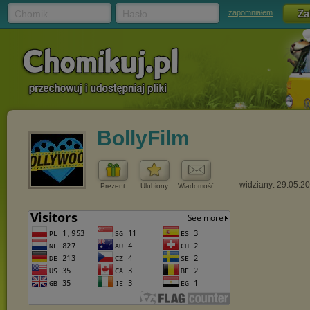
Chomik
Hasło
zapomniałem
BollyFilm
widziany: 29.05.2
Prezent
Ulubiony
Wiadomość