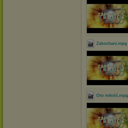
Zakochani
.mpg
Oto miłość
.mp