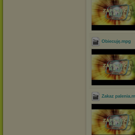
Obiecuję
.mpg
Zakaz palenia
.