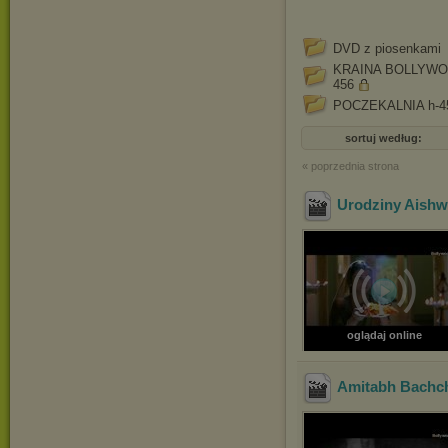
DVD z piosenkami
KRAINA BOLLYWO
456
POCZEKALNIA h-4
sortuj według:
« poprzednia strona
Urodziny Aishw
oglądaj online
Amitabh Bachc