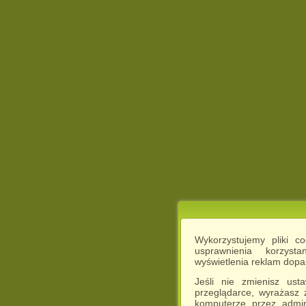
Wykorzystujemy pliki c
usprawnienia korzyst
wyświetlenia reklam dop
Jeśli nie zmienisz ust
przeglądarce, wyrażasz
komputerze przez admin