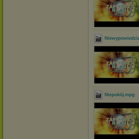
Niewypowiedzia
Niepokój
.mpg