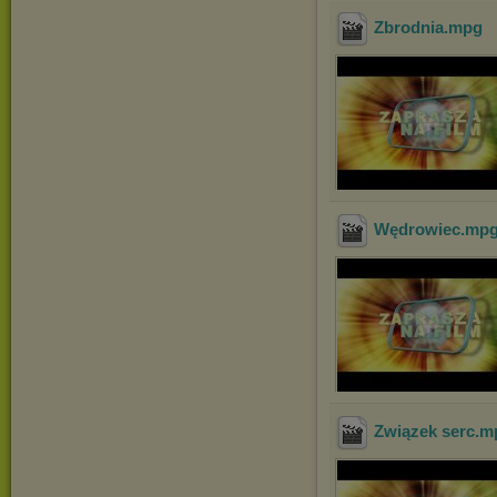
Zbrodnia
.mpg
Wędrowiec
.mp
Związek serc
.m