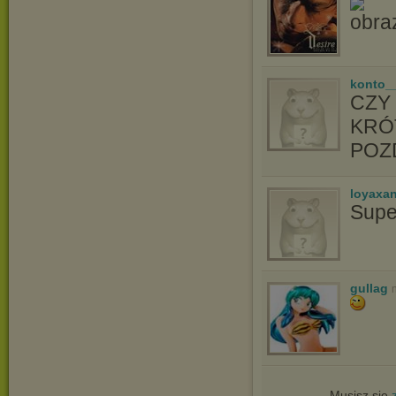
konto_
CZY
KRÓ
POZ
loyaxa
Supe
gullag
Musisz się