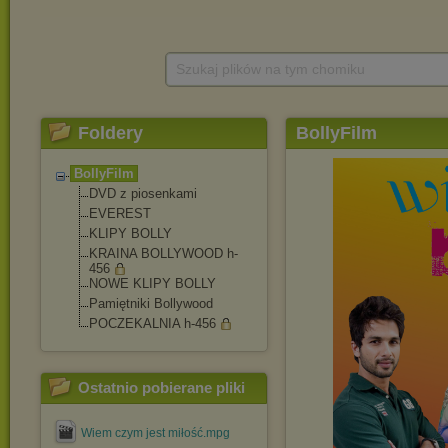
Szukaj plików na tym chomiku
Foldery
BollyFilm
BollyFilm
DVD z piosenkami
EVEREST
KLIPY BOLLY
KRAINA BOLLYWOOD h-
456
NOWE KLIPY BOLLY
Pamiętniki Bollywood
POCZEKALNIA h-456
Ostatnio pobierane pliki
Wiem czym jest miłość.mpg