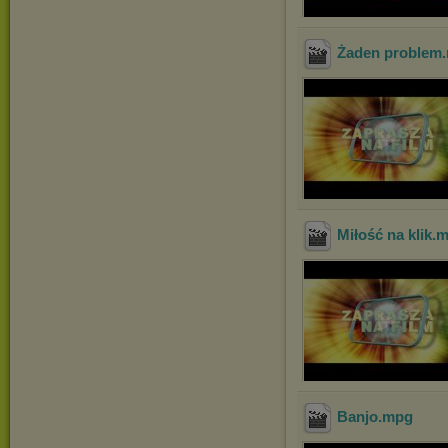
Żaden problem
Miłość na klik
.
Banjo
.mpg