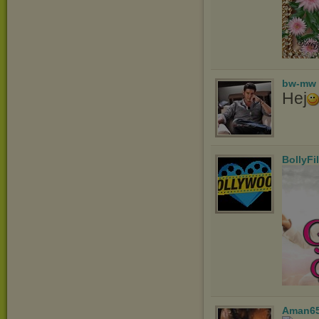
bw-mw
Hej
BollyFi
Aman6