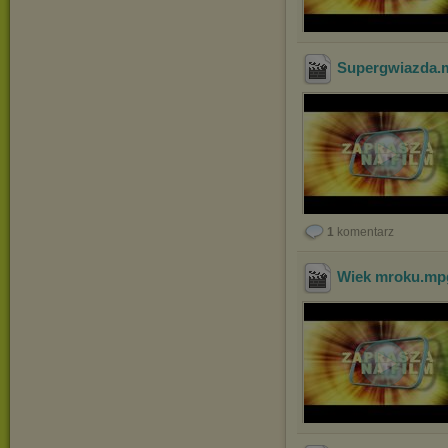
Supergwiazda
.
1
komentarz
Wiek mroku
.m