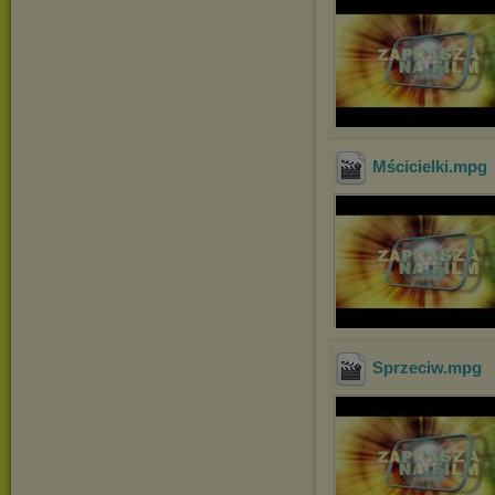
Mścicielki
.mpg
Sprzeciw
.mpg