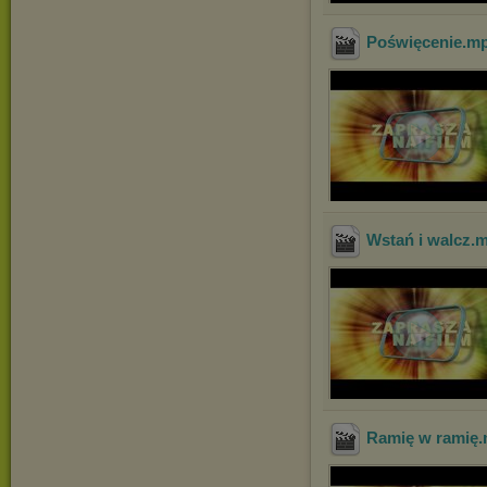
Poświęcenie
.m
Wstań i walcz
.
Ramię w ramię