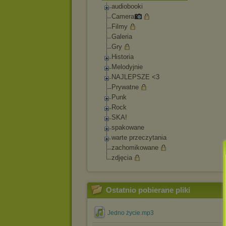
audiobooki
Camera
Filmy
Galeria
Gry
Historia
Melodyjnie
NAJLEPSZE <3
Prywatne
Punk
Rock
SKA!
spakowane
warte przeczytania
zachomikowane
zdjęcia
Ostatnio pobierane pliki
Jedno życie.mp3