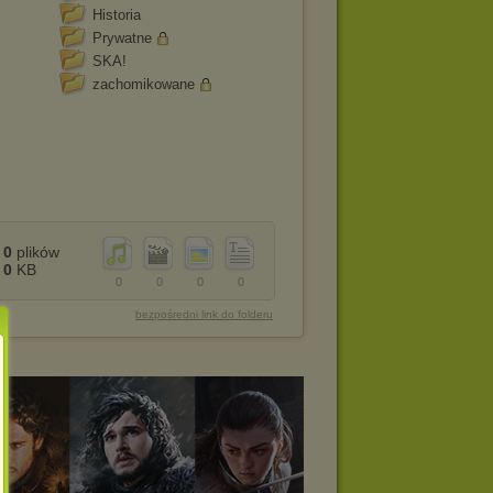
Historia
Prywatne
SKA!
zachomikowane
0
plików
0
KB
0
0
0
0
bezpośredni link do folderu