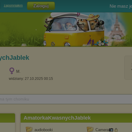
Nie masz j
zapomniałem
chJablek
M.
widziany: 27.10.2025 00:15
 na tym chomiku
AmatorkaKwasnychJablek
audiobooki
Camera