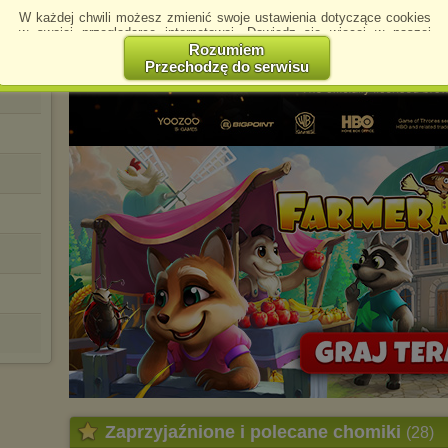
ŁA).rar
W każdej chwili możesz zmienić swoje ustawienia dotyczące cookies
w swojej przeglądarce internetowej. Dowiedz się więcej w naszej
Polityce Prywatności -
http://chomikuj.pl/PolitykaPrywatnosci.aspx
.
Rozumiem
Przechodzę do serwisu
Jednocześnie informujemy że zmiana ustawień przeglądarki może
spowodować ograniczenie korzystania ze strony Chomikuj.pl.
W przypadku braku twojej zgody na akceptację cookies niestety
prosimy o opuszczenie serwisu chomikuj.pl.
Wykorzystanie plików cookies
przez
Zaufanych Partnerów
(dostosowanie reklam do Twoich potrzeb, analiza skuteczności działań
marketingowych).
Wyrażenie sprzeciwu spowoduje, że wyświetlana Ci reklama nie
będzie dopasowana do Twoich preferencji, a będzie to reklama
wyświetlona przypadkowo.
Istnieje możliwość zmiany ustawień przeglądarki internetowej w
sposób uniemożliwiający przechowywanie plików cookies na
urządzeniu końcowym. Można również usunąć pliki cookies,
dokonując odpowiednich zmian w ustawieniach przeglądarki
internetowej.
Pełną informację na ten temat znajdziesz pod adresem
http://chomikuj.pl/PolitykaPrywatnosci.aspx
.
Zaprzyjaźnione i polecane chomiki
(28)