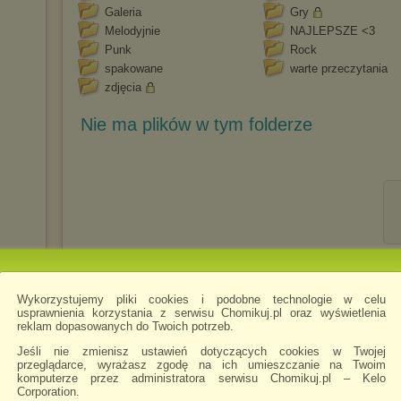
Galeria
Gry
Melodyjnie
NAJLEPSZE <3
Punk
Rock
spakowane
warte przeczytania
zdjęcia
Nie ma plików w tym folderze
Wykorzystujemy pliki cookies i podobne technologie w celu
usprawnienia korzystania z serwisu Chomikuj.pl oraz wyświetlenia
reklam dopasowanych do Twoich potrzeb.
Jeśli nie zmienisz ustawień dotyczących cookies w Twojej
przeglądarce, wyrażasz zgodę na ich umieszczanie na Twoim
komputerze przez administratora serwisu Chomikuj.pl – Kelo
Corporation.