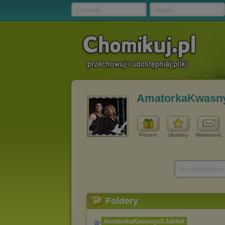
Chomik
Hasło
AmatorkaKwasny
Prezent
Ulubiony
Wiadomość
Szukaj plików
Foldery
AmatorkaKwasnychJabl
ek