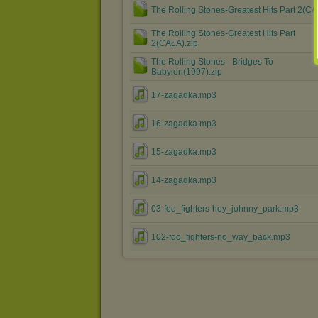
The Rolling Stones-Greatest Hits Part 2(CA
The Rolling Stones-Greatest Hits Part
2(CAŁA).zip
The Rolling Stones - Bridges To
Babylon(1997).zip
17-zagadka.mp3
16-zagadka.mp3
15-zagadka.mp3
14-zagadka.mp3
03-foo_fighters-hey_johnny_park.mp3
102-foo_fighters-no_way_back.mp3