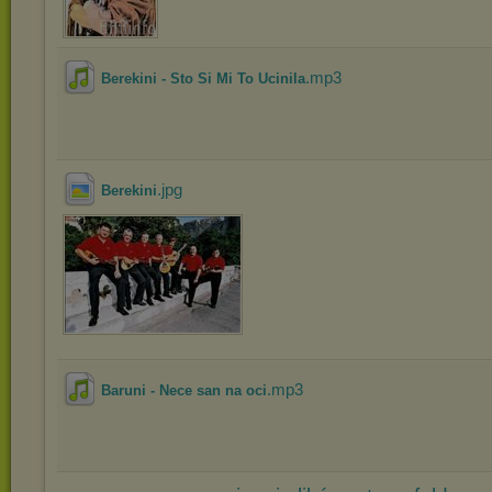
.mp3
Berekini - Sto Si Mi To Ucinila
.jpg
Berekini
.mp3
Baruni - Nece san na oci