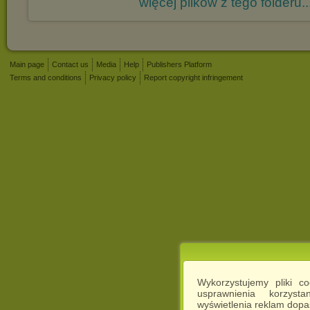
więcej plików z tego folderu..
Main page
Contact us
Media
Help
Publishers Platform
Terms and conditions
Privacy policy
Report copyright infringement
Wykorzystujemy pliki c
usprawnienia korzyst
wyświetlenia reklam dop