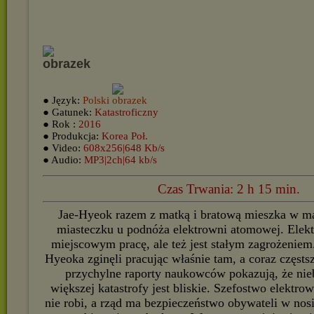
● Język:
Polski
● Gatunek:
Katastroficzny
● Rok :
2016
● Produkcja:
Korea Poł.
● Video:
608x256|648 Kb/s
● Audio:
MP3|2ch|64 kb/s
Czas Trwania: 2 h 15 min.
Jae-Hyeok razem z matką i bratową mieszka w m
miasteczku u podnóża elektrowni atomowej. Elek
miejscowym pracę, ale też jest stałym zagrożeniem. 
Hyeoka zginęli pracując właśnie tam, a coraz częstsz
przychylne raporty naukowców pokazują, że ni
większej katastrofy jest bliskie. Szefostwo elektrow
nie robi, a rząd ma bezpieczeństwo obywateli w nosie