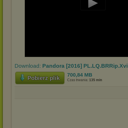
Play
Video
Download:
Pandora [2016] PL.LQ.BRRip.Xvi
700,84 MB
Pobierz plik
Czas trwania:
135 min