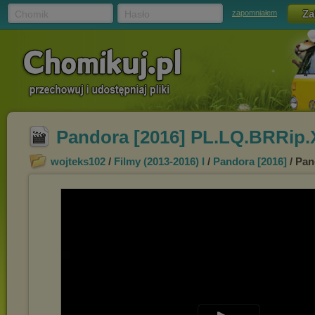
Chomik
Hasło
zapomniałem
Pandora [2016] PL.LQ.BRRip.
wojteks102
/
Filmy (2013-2016) I
/
Pandora [2016]
/ Pan