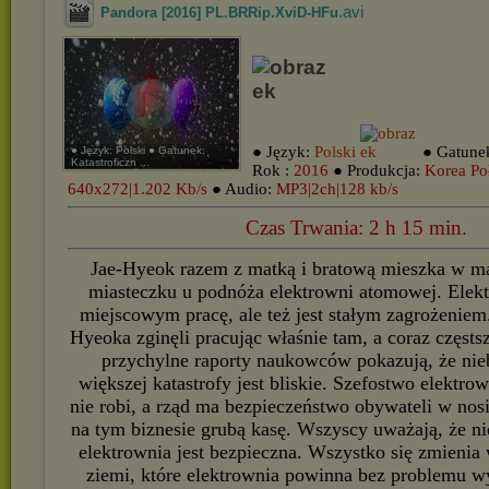
.avi
Pandora [2016] PL.BRRip.XviD-HFu
● Język:
Polski
● Gatune
● Język: Polski ● Gatunek:
Katastroficzn ...
Rok :
2016
● Produkcja:
Korea Po
640x272|1.202 Kb/s
● Audio:
MP3|2ch|128 kb/s
Czas Trwania: 2 h 15 min.
Jae-Hyeok razem z matką i bratową mieszka w m
miasteczku u podnóża elektrowni atomowej. Elek
miejscowym pracę, ale też jest stałym zagrożeniem. 
Hyeoka zginęli pracując właśnie tam, a coraz częstsz
przychylne raporty naukowców pokazują, że ni
większej katastrofy jest bliskie. Szefostwo elektrow
nie robi, a rząd ma bezpieczeństwo obywateli w nosie
na tym biznesie grubą kasę. Wszyscy uważają, że ni
elektrownia jest bezpieczna. Wszystko się zmienia 
ziemi, które elektrownia powinna bez problemu w