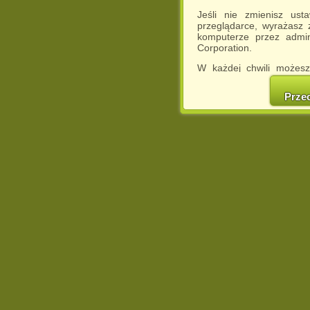
Jeśli nie zmienisz ust
przeglądarce, wyrażasz
komputerze przez admin
Corporation.
W każdej chwili możesz
cookies w swojej przeglą
w naszej Pol
Prze
http://chomikuj.pl/Polity
Jednocześnie informuje
może spowodować ogr
Chomikuj.pl.
W przypadku braku twojej
prosimy o opuszczenie se
Wykorzystanie plików c
(dostosowanie reklam do
działań marketingowych).
Wyrażenie sprzeciwu spo
będzie dopasowana do Tw
wyświetlona przypadkowo
Istnieje możliwość zmian
sposób uniemożliwiając
urządzeniu końcowym. M