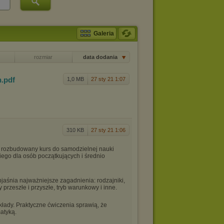
Galeria
rozmiar
data dodania
h
.pdf
1,0 MB
27 sty 21 1:07
310 KB
27 sty 21 1:06
 rozbudowany kurs do samodzielnej nauki
iego dla osób początkujących i średnio
jaśnia najważniejsze zagadnienia: rodzajniki,
przeszłe i przyszłe, tryb warunkowy i inne.
kłady. Praktyczne ćwiczenia sprawią, że
atyką.