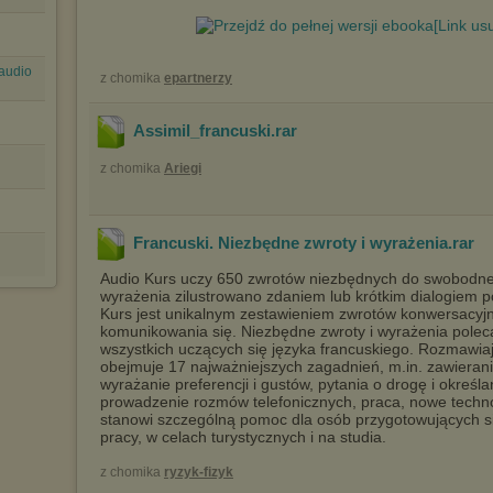
[Link us
(audio
z chomika
epartnerzy
Assimil_francuski
.rar
z chomika
Ariegi
Francuski. Niezbędne zwroty i wyrażenia
.rar
Audio Kurs uczy 650 zwrotów niezbędnych do swobodne
wyrażenia zilustrowano zdaniem lub krótkim dialogiem p
Kurs jest unikalnym zestawieniem zwrotów konwersacyj
komunikowania się. Niezbędne zwroty i wyrażenia poleca
wszystkich uczących się języka francuskiego. Rozmawiaj
obejmuje 17 najważniejszych zagadnień, m.in. zawieran
wyrażanie preferencji i gustów, pytania o drogę i określa
prowadzenie rozmów telefonicznych, praca, nowe technol
stanowi szczególną pomoc dla osób przygotowujących si
pracy, w celach turystycznych i na studia.
z chomika
ryzyk-fizyk