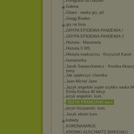
Fotografia na codzień
Galeria
Gitara - nauka gry, pd
Gregg Braden
gry na fona
GRYPA EPIDEMIA PANDEMIA !
GRYPA EPIDEMIA PANDEMIA !!
Historia - Masoneria
Historia II WS
Historia marksizmu - Krzysztof Karoń
humanistka
Jacek Sawaszkiewicz - Kronika Akasz
tomy
Jak upiększyć chomika
Jean Michel Jarre
Język angielski super szybka nauka M
Emila Krebsa 40 lekcji
jezyk angielski. kurs
JĘZYK FRANCUSKI kurs
jezyk hiszpanski. kurs
Jezyk wloski kurs
kobiety
KORONAWIRUS
KRONIKI AUSCHWITZ BIRKENAU