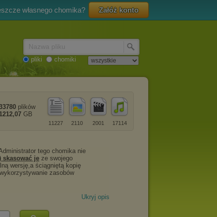
eszcze własnego chomika?
Załóż konto
Nazwa pliku
pliki
chomiki
33780
plików
1212,07
GB
11227
2110
2001
17114
Ukryj opis