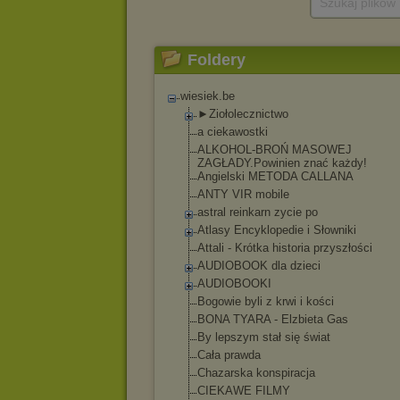
Szukaj plików
Foldery
wiesiek.be
►Ziołolecznictwo
a ciekawostki
ALKOHOL-BROŃ MASOWEJ
ZAGŁADY.Powinien znać każdy!
Angielski METODA CALLANA
ANTY VIR mobile
astral reinkarn zycie po
Atlasy Encyklopedie i Słowniki
Attali - Krótka historia przyszłości
AUDIOBOOK dla dzieci
AUDIOBOOKI
Bogowie byli z krwi i kości
BONA TYARA - Elzbieta Gas
By lepszym stał się świat
Cała prawda
Chazarska konspiracja
CIEKAWE FILMY