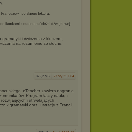
y.
 Francuzów i polskiego lektora.
one ikonkami z numerem ścieżki dźwiękowej.
a gramatyki i ćwiczenia z kluczem,
wiczenia na rozumienie ze słuchu.
372,2 MB
27 sty 21 1:04
rancuskiego. eTeacher zawiera nagrania
komunikatów. Program łączy naukę z
rozwijających i utrwalających
ik gramatyki oraz ilustracje z Francji.