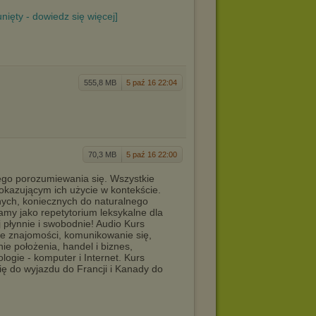
unięty - dowiedz się więcej]
555,8 MB
5 paź 16 22:04
70,3 MB
5 paź 16 22:00
go porozumiewania się. Wszystkie
okazującym ich użycie w kontekście.
nych, koniecznych do naturalnego
my jako repetytorium leksykalne dla
 płynnie i swobodnie! Audio Kurs
ie znajomości, komunikowanie się,
nie położenia, handel i biznes,
ogie - komputer i Internet. Kurs
ę do wyjazdu do Francji i Kanady do