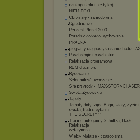
nauka(szkoła i nie tylko)
NIEMIECKI
Obroń się - samoobrona
Ogrodnictwo
Peugeot Planet 2000
Poradnik dobrego wychowania
PRALNiA
programy-diagnost
yka samochodu(HA
Psychologia i psychiatria
Relaksacja programowa
REM dreamers
Rysowanie
Seks,miłość,uwodz
enie
Siła przyrody - IMAX-STORMCHASE
Święta Żydowskie
Tapety
Tematy dotyczące Boga, wiary, Zycia i
świata, trudne pytania
THE SECRET^^^
Trening autogenny Schultza, Hasło -
Relaksacja
weterynaria
Wielcy Malarze - czasopisma