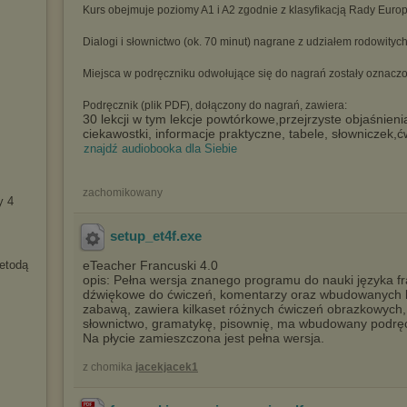
Kurs obejmuje poziomy A1 i A2 zgodnie z klasyfikacją Rady Europ
Dialogi i słownictwo (ok. 70 minut) nagrane z udziałem rodowitych
Miejsca w podręczniku odwołujące się do nagrań zostały oznacz
Podręcznik (plik PDF), dołączony do nagrań, zawiera:
30 lekcji w tym lekcje powtórkowe,
przejrzyste objaśnieni
ciekawostki, informacje praktyczne, tabele, słowniczek,
ć
znajdź audiobooka dla Siebie
zachomikowany
y 4
setup_et4f
.exe
etodą
eTeacher Francuski 4.0
opis: Pełna wersja znanego programu do nauki języka f
dźwiękowe do ćwiczeń, komentarzy oraz wbudowanych 
zabawą, zawiera kilkaset różnych ćwiczeń obrazkowych, 
słownictwo, gramatykę, pisownię, ma wbudowany podręczn
Na płycie zamieszczona jest pełna wersja.
z chomika
jacekjacek1