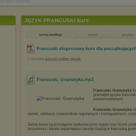
 na tym chomiku
JĘZYK FRANCUSKI kurs
sortuj według:
nazwa
typ pliku
Francuski ekspresowy kurs dla początkującyc
z chomika
ksiazki-online-ebook
Francuski. Gramatyka
.mp3
Francuski. Gramatyka
to
gramatyki języka francusk
zaawansowanych.
Francuski. Gramatyka
ob
zaimki, odmianę czasowników regularnych i nieregularnych, czasy 
Zaletą kursu są przystępnie wytłumaczone reguły oraz liczne przy
zrozumiesz i trwale zapamiętasz zasady rządzące francuską gram