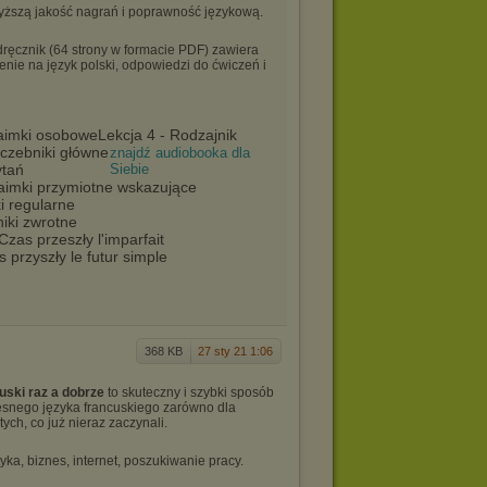
ajwyższą jakość nagrań i poprawność językową.
dręcznik (64 strony w formacie PDF) zawiera
enie na język polski, odpowiedzi do ćwiczeń i
Zaimki osobowe
Lekcja 4 - Rodzajnik
iczebniki główne
znajdź audiobooka dla
ytań
Siebie
Zaimki przymiotne wskazujące
i regularne
iki zwrotne
Czas przeszły l'imparfait
 przyszły le futur simple
368 KB
27 sty 21 1:06
uski raz a dobrze
to skuteczny i szybki sposób
nego języka francuskiego zarówno dla
tych, co już nieraz zaczynali.
yka, biznes, internet, poszukiwanie pracy.