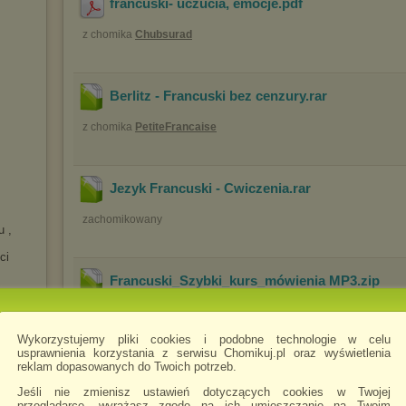
francuski- uczucia, emocje
.pdf
z chomika
Chubsurad
Berlitz - Francuski bez cenzury
.rar
z chomika
PetiteFrancaise
Jezyk Francuski - Cwiczenia
.rar
zachomikowany
u ,
ci
Francuski_Szybki_kurs_mówienia MP3
.zip
zachomikowany
Wykorzystujemy pliki cookies i podobne technologie w celu
usprawnienia korzystania z serwisu Chomikuj.pl oraz wyświetlenia
reklam dopasowanych do Twoich potrzeb.
Francuski_Rozmowki_eBook_demo
.pdf
Jeśli nie zmienisz ustawień dotyczących cookies w Twojej
przeglądarce, wyrażasz zgodę na ich umieszczanie na Twoim