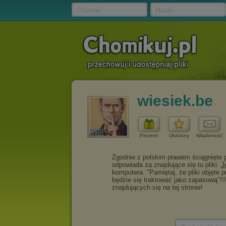
Chomik
Hasło
wiesiek.be
Prezent
Ulubiony
Wiadomość