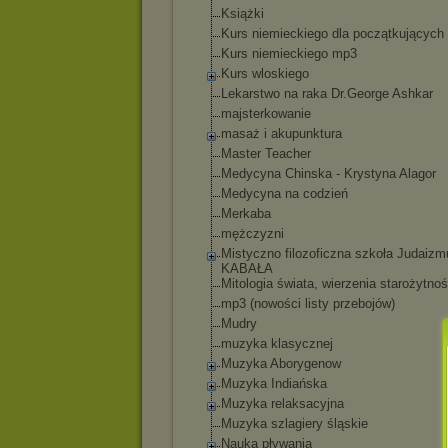
Książki
Kurs niemieckiego dla początkujących
Kurs niemieckiego mp3
Kurs wloskiego
Lekarstwo na raka Dr.George Ashkar
majsterkowanie
masaż i akupunktura
Master Teacher
Medycyna Chinska - Krystyna Alagor
Medycyna na codzień
Merkaba
mężczyzni
Mistyczno filozoficzna szkoła Judaizm
KABAŁA
Mitologia świata, wierzenia starożytnoś
mp3 (nowości listy przebojów)
Mudry
muzyka klasycznej
Muzyka Aborygenow
Muzyka Indiańska
Muzyka relaksacyjna
Muzyka szlagiery śląskie
Nauka pływania