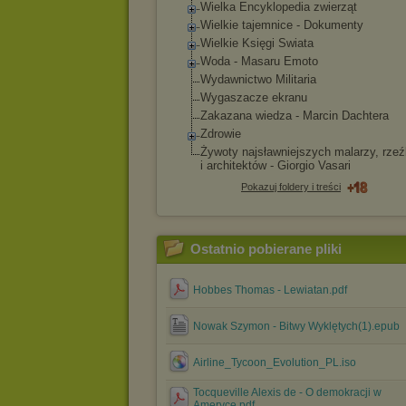
Wielka Encyklopedia zwierząt
Wielkie tajemnice - Dokumenty
Wielkie Księgi Swiata
Woda - Masaru Emoto
Wydawnictwo Militaria
Wygaszacze ekranu
Zakazana wiedza - Marcin Dachtera
Zdrowie
Żywoty najsławniejszych malarzy, rzeź
i architektów - Giorgio Vasari
Pokazuj foldery i treści
Ostatnio pobierane pliki
Hobbes Thomas - Lewiatan.pdf
Nowak Szymon - Bitwy Wyklętych(1).epub
Airline_Tycoon_Evolution_PL.iso
Tocqueville Alexis de - O demokracji w
Ameryce.pdf