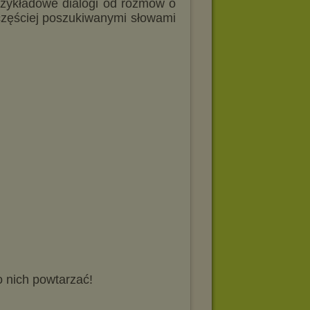
zykładowe dialogi od rozmów o
jczęściej poszukiwanymi słowami
o nich powtarzać!