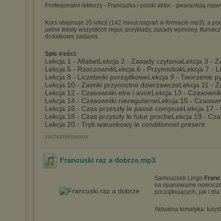
Profesjonalni lektorzy - Francuzka i polski aktor - gwarantują n
Kurs obejmuje 20 lekcji (142 minut nagrań w formacie mp3), a po
pełne teksty wszystkich reguł, przykłady, zasady wymowy, tłumacz
dodatkowe zadania.
Spis treści:
Lekcja 1 - Alfabet
Lekcja 2 - Zasady czytania
Lekcja 3 - 
Lekcja 5 - Rzeczownik
Lekcja 6 - Przymiotnik
Lekcja 7 - L
Lekcja 8 - Liczebniki porządkowe
Lekcja 9 - Tworzenie p
Lekcja 10 - Zaimki przymiotne dzierżawcze
Lekcja 11 - 
Lekcja 12 - Czasowniki etre i avoir
Lekcja 13 - Czasownik
Lekcja 14 - Czasowniki nieregularne
Lekcja 15 - Czasown
Lekcja 16 - Czas przeszły le passé composé
Lekcja 17 - 
Lekcja 18 - Czas przyszły le futur proche
Lekcja 19 - Czas
Lekcja 20 - Tryb warunkowy le conditionnel présent
zachomikowany
Francuski raz a dobrze
.mp3
Samouczek Lingo
Franc
na opanowanie nowoczes
początkujących, jak i dla 
Aktualna tematyka: turyst