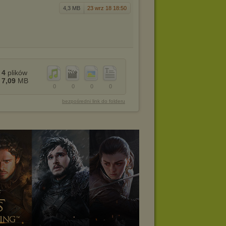
4,3 MB
23 wrz 18 18:50
4
plików
7,09
MB
0
0
0
0
bezpośredni link do folderu