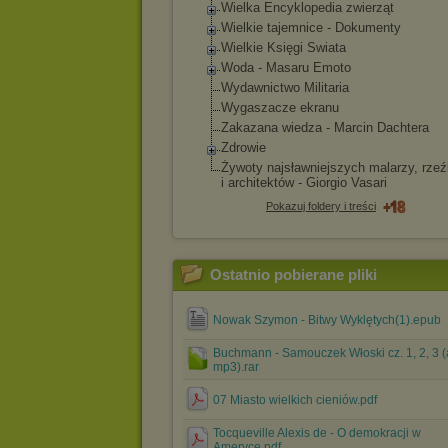
Wielka Encyklopedia zwierząt
Wielkie tajemnice - Dokumenty
Wielkie Księgi Swiata
Woda - Masaru Emoto
Wydawnictwo Militaria
Wygaszacze ekranu
Zakazana wiedza - Marcin Dachtera
Zdrowie
Żywoty najsławniejszych malarzy, rzeź
i architektów - Giorgio Vasari
Pokazuj foldery i treści
Ostatnio pobierane pliki
Nowak Szymon - Bitwy Wyklętych(1).epub
Buchmann - Samouczek Włoski cz. 1, 2, 3 
mp3).rar
07 Miasto wielkich cieniów.pdf
Tocqueville Alexis de - O demokracji w
Ameryce.pdf