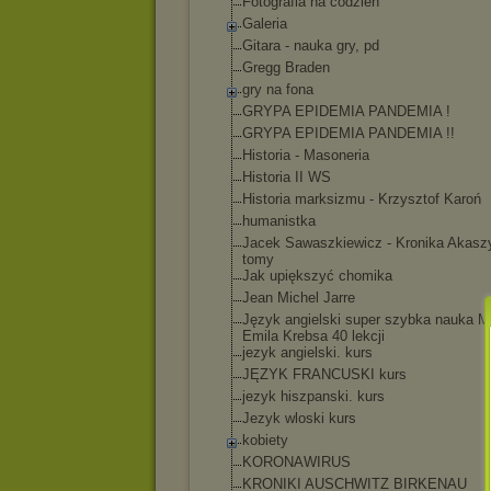
Fotografia na codzień
Galeria
Gitara - nauka gry, pd
Gregg Braden
gry na fona
GRYPA EPIDEMIA PANDEMIA !
GRYPA EPIDEMIA PANDEMIA !!
Historia - Masoneria
Historia II WS
Historia marksizmu - Krzysztof Karoń
humanistka
Jacek Sawaszkiewicz - Kronika Akasz
tomy
Jak upiększyć chomika
Jean Michel Jarre
Język angielski super szybka nauka M
Emila Krebsa 40 lekcji
jezyk angielski. kurs
JĘZYK FRANCUSKI kurs
jezyk hiszpanski. kurs
Jezyk wloski kurs
kobiety
KORONAWIRUS
KRONIKI AUSCHWITZ BIRKENAU