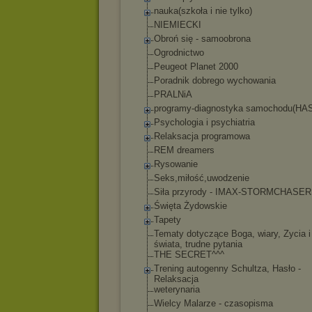
nauka(szkoła i nie tylko)
NIEMIECKI
Obroń się - samoobrona
Ogrodnictwo
Peugeot Planet 2000
Poradnik dobrego wychowania
PRALNiA
programy-diagnost
yka samochodu(HA
Psychologia i psychiatria
Relaksacja programowa
REM dreamers
Rysowanie
Seks,miłość,uwodz
enie
Siła przyrody - IMAX-STORMCHASE
Święta Żydowskie
Tapety
Tematy dotyczące Boga, wiary, Zycia i
świata, trudne pytania
THE SECRET^^^
Trening autogenny Schultza, Hasło -
Relaksacja
weterynaria
Wielcy Malarze - czasopisma