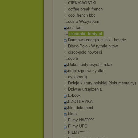
CIEKAWOSTKI
coffee break french
cool french bbc
coś o Wszystkim
coś tam
czcionki, fonty pl
Darmowa energia -silniki- baterie
Disco-Polo - W rytmie hitów
disco-polo nowości
dobre
Dokumenty psych i relax
drobiazgi i wszystko
dyplomy-))
Dzieje kultury polskiej (dokumentalny)
Dziwne urządzenia
E-booki
EZOTERYKA
film dokument
filmiki
Filmy NWO^^^
Filmy UFO
FILMY^^^^^