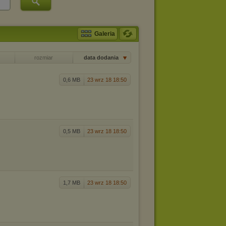
Galeria
rozmiar
data dodania
0,6 MB
23 wrz 18 18:50
0,5 MB
23 wrz 18 18:50
1,7 MB
23 wrz 18 18:50