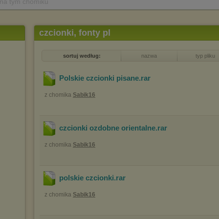
 na tym chomiku
czcionki, fonty pl
sortuj według:
nazwa
typ pliku
Polskie czcionki pisane
.rar
z chomika
Sabik16
czcionki ozdobne orientalne
.rar
z chomika
Sabik16
polskie czcionki
.rar
z chomika
Sabik16