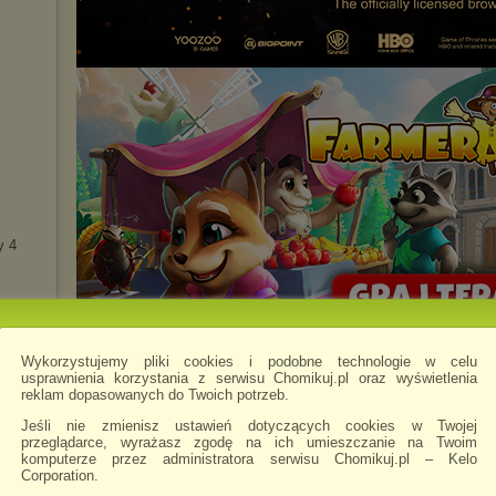
y 4
etodą
Wykorzystujemy pliki cookies i podobne technologie w celu
usprawnienia korzystania z serwisu Chomikuj.pl oraz wyświetlenia
Zaprzyjaźnione i polecane chomiki
(35)
reklam dopasowanych do Twoich potrzeb.
Jeśli nie zmienisz ustawień dotyczących cookies w Twojej
przeglądarce, wyrażasz zgodę na ich umieszczanie na Twoim
komputerze przez administratora serwisu Chomikuj.pl – Kelo
Corporation.