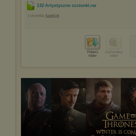
132 Artystyczne czcionki
.rar
z chomika
Sabik16
Pobierz
Zachomikuj
folder
folder