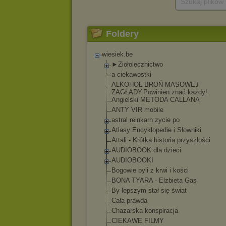
Szukaj plików
Foldery
wiesiek.be
►Ziołolecznictwo
a ciekawostki
ALKOHOL-BROŃ MASOWEJ
ZAGŁADY.Powinien znać każdy!
Angielski METODA CALLANA
ANTY VIR mobile
astral reinkarn zycie po
Atlasy Encyklopedie i Słowniki
Attali - Krótka historia przyszłości
AUDIOBOOK dla dzieci
AUDIOBOOKI
Bogowie byli z krwi i kości
BONA TYARA - Elzbieta Gas
By lepszym stał się świat
Cała prawda
Chazarska konspiracja
CIEKAWE FILMY