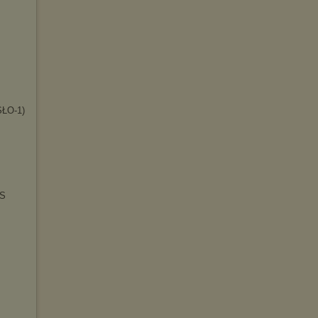
SŁO-1
)
RS