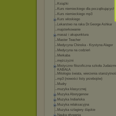
Książki
Kurs niemieckiego dla początkujących
Kurs niemieckiego mp3
Kurs wloskiego
Lekarstwo na raka Dr.George Ashkar
majsterkowanie
masaż i akupunktura
Master Teacher
Medycyna Chinska - Krystyna Alagor
Medycyna na codzień
Merkaba
mężczyzni
Mistyczno filozoficzna szkoła Judaizm
KABAŁA
Mitologia świata, wierzenia starożytnoś
mp3 (nowości listy przebojów)
Mudry
muzyka klasycznej
Muzyka Aborygenow
Muzyka Indiańska
Muzyka relaksacyjna
Muzyka szlagiery śląskie
Nauka pływania