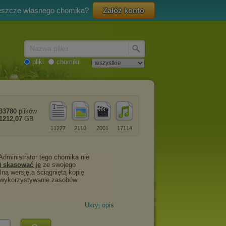
eszcze własnego chomika?
Załóż konto
Nazwa pliku
pliki
chomiki
33780
plików
1212,07
GB
11227
2110
2001
17114
Ukryj opis