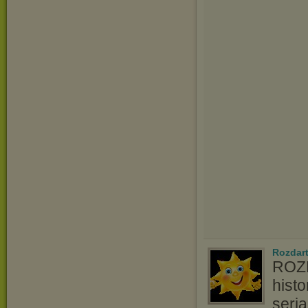
Rozdart
ROZD
hist
seri