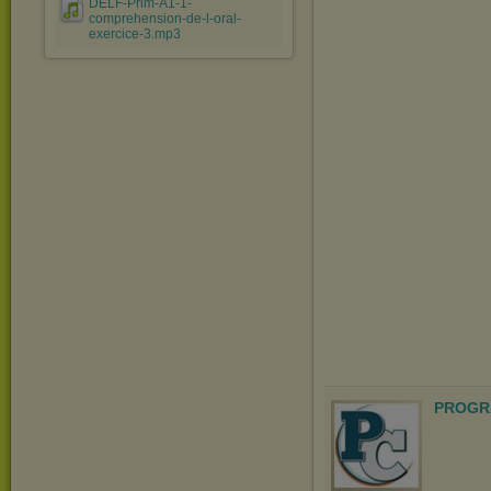
DELF-Prim-A1-1-
comprehension-de-l-oral-
exercice-3.mp3
PROGR