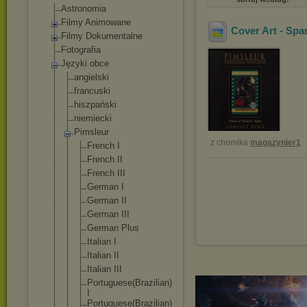
Astronomia
Filmy Animowane
Cover Art - Span
Filmy Dokumentalne
Fotografia
Języki obce
angielski
francuski
hiszpański
niemiecki
Pimsleur
z chomika
magazynier1
French I
French II
French III
German I
German II
German III
German Plus
Italian I
Italian II
Italian III
Portuguese(
Brazilian)
I
Portuguese(
Brazilian)