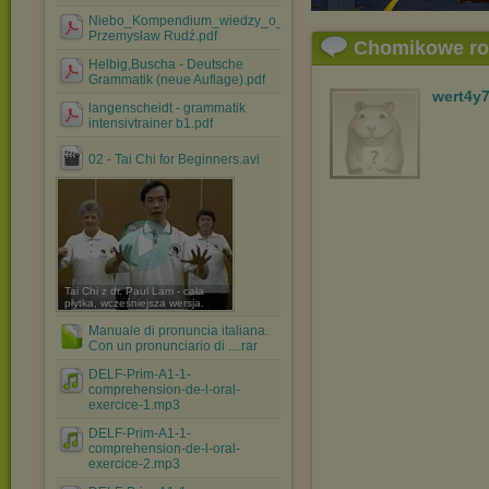
Niebo_Kompendium_wiedzy_o_wszechświecie-
Przemysław Rudź.pdf
Chomikowe r
Helbig,Buscha - Deutsche
Grammatik (neue Auflage).pdf
wert4y
langenscheidt - grammatik
intensivtrainer b1.pdf
02 - Tai Chi for Beginners.avi
Tai Chi z dr. Paul Lam - cała
płytka, wcześniejsza wersja.
Manuale di pronuncia italiana.
Con un pronunciario di ....rar
DELF-Prim-A1-1-
comprehension-de-l-oral-
exercice-1.mp3
DELF-Prim-A1-1-
comprehension-de-l-oral-
exercice-2.mp3