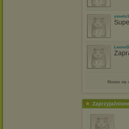
yaselo
Supe
LeonxD
Zapr
Musisz się
Zaprzyjaźnion