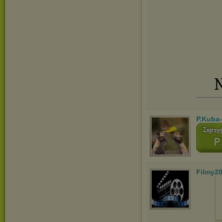
N
P.Kuba
Filmy2