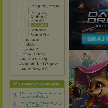
II
Portuguese(
Brazilian)
III
Portuguese(
Continental
)
Spanish I
Spanish II
Spanish III
Spanish Plus
portugalski
włoski
Prywatne
Rozwój Duchowy
Tai Chi & Qi Gong
Wegetarianizm i Weganizm
zachomikowane
Ostatnio pobierane pliki
Atlas_nieba_Przewodnik_po_gwiazdozbiorach-
Przemysław Rudź.pdf
Atlas_gwiazd_Przewodnik_po_konstelacjach-
Przemysław Rudź.pdf