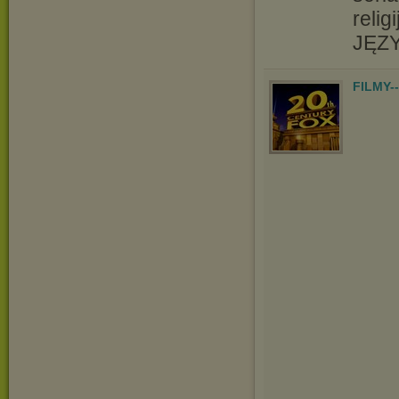
relig
JĘZY
FILMY-