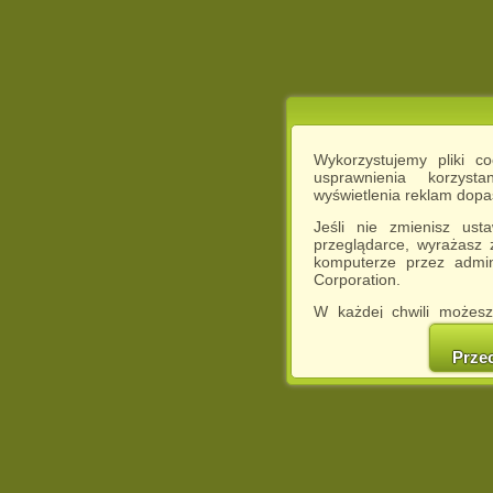
Wykorzystujemy pliki c
usprawnienia korzyst
wyświetlenia reklam dop
Jeśli nie zmienisz ust
przeglądarce, wyrażasz
komputerze przez admin
Corporation.
W każdej chwili możesz
cookies w swojej przeglą
w naszej Pol
Prze
http://chomikuj.pl/Polity
Jednocześnie informuje
może spowodować ogr
Chomikuj.pl.
W przypadku braku twojej
prosimy o opuszczenie se