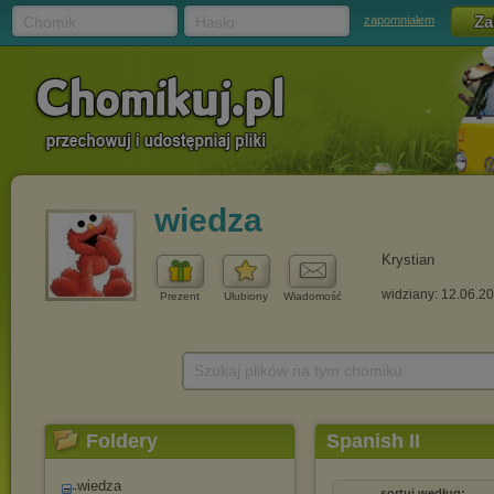
Chomik
Hasło
zapomniałem
wiedza
Krystian
widziany: 12.06.2
Prezent
Ulubiony
Wiadomość
Szukaj plików na tym chomiku
Foldery
Spanish II
wiedza
sortuj według: