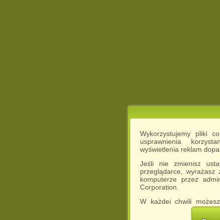
Wykorzystujemy pliki c
usprawnienia korzyst
wyświetlenia reklam dop
Jeśli nie zmienisz ust
przeglądarce, wyrażasz
komputerze przez admin
Corporation.
W każdej chwili możesz
cookies w swojej przeglą
w naszej Pol