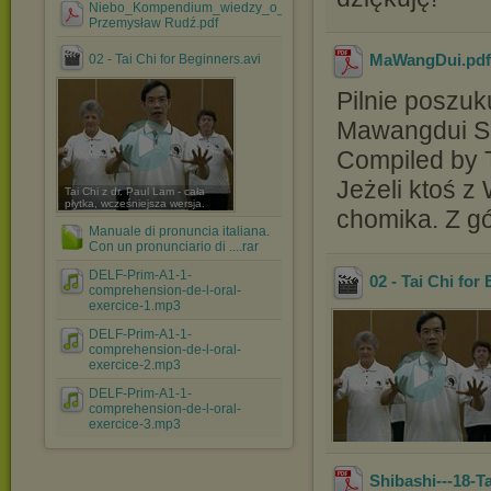
Niebo_Kompendium_wiedzy_o_wszechświecie-
Przemysław Rudź.pdf
MaWangDui
.pd
02 - Tai Chi for Beginners.avi
Pilnie poszu
Mawangdui Sil
Compiled by 
Jeżeli ktoś z
Tai Chi z dr. Paul Lam - cała
płytka, wcześniejsza wersja.
chomika. Z gó
Manuale di pronuncia italiana.
Con un pronunciario di ....rar
DELF-Prim-A1-1-
02 - Tai Chi for
comprehension-de-l-oral-
exercice-1.mp3
DELF-Prim-A1-1-
comprehension-de-l-oral-
exercice-2.mp3
DELF-Prim-A1-1-
comprehension-de-l-oral-
exercice-3.mp3
Shibashi---18-