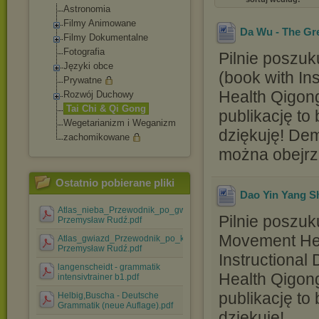
Astronomia
Filmy Animowane
Da Wu - The Gr
Filmy Dokumentalne
Fotografia
Pilnie poszu
Języki obce
(book with In
Prywatne
Health Qigong
Rozwój Duchowy
Tai Chi & Qi Gong
publikację to
Wegetarianizm i Weganizm
dziękuję! De
zachomikowane
można obejrz
Ostatnio pobierane pliki
Dao Yin Yang S
Atlas_nieba_Przewodnik_po_gwiazdozbiorach-
Pilnie poszu
Przemysław Rudź.pdf
Movement Heal
Atlas_gwiazd_Przewodnik_po_konstelacjach-
Przemysław Rudź.pdf
Instructiona
langenscheidt - grammatik
Health Qigong
intensivtrainer b1.pdf
publikację to
Helbig,Buscha - Deutsche
Grammatik (neue Auflage).pdf
dziękuję!