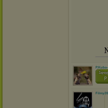
N
P.Kuba
Filmy2