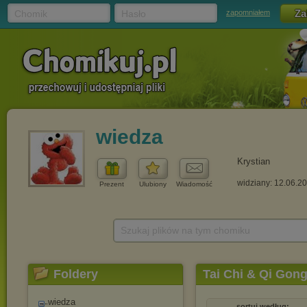
Chomik
Hasło
zapomniałem
wiedza
Krystian
widziany: 12.06.2
Prezent
Ulubiony
Wiadomość
Szukaj plików na tym chomiku
Foldery
Tai Chi & Qi Gon
wiedza
sortuj według: