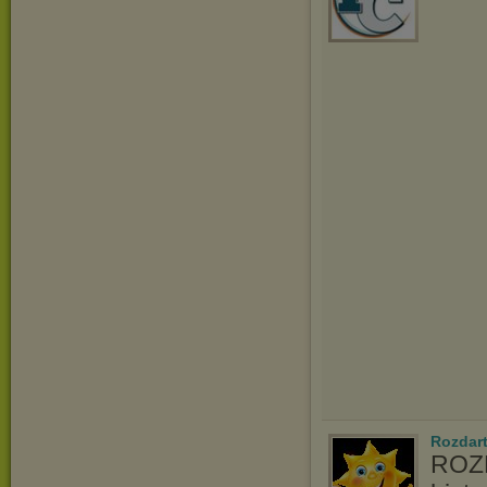
Rozdart
ROZD