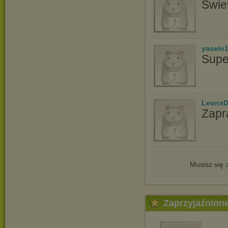
Świe
yaselo
Supe
LeonxD
Zapr
Musisz się
Zaprzyjaźnion