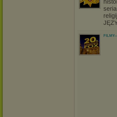
hist
seri
relig
JĘZY
FILMY-