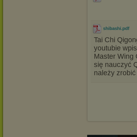
shibashi
.pdf
Tai Chi Qigon
youtubie wpis
Master Wing C
się nauczyć 
należy zrobi