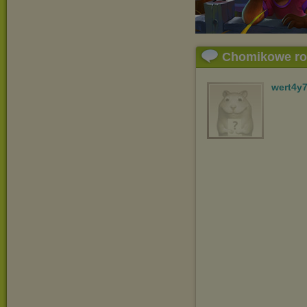
Chomikowe r
wert4y