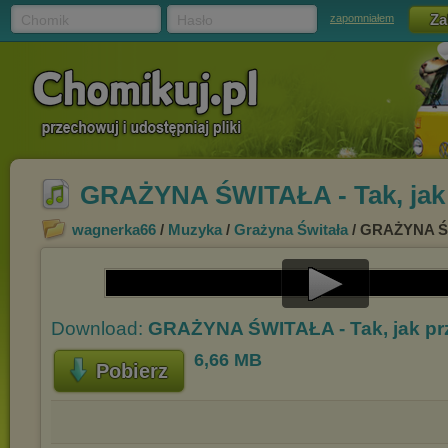
Chomik
Hasło
zapomniałem
GRAŻYNA ŚWITAŁA - Tak, jak 
wagnerka66
/
Muzyka
/
Grażyna Świtała
/ GRAŻYNA ŚWI
Play
Download:
GRAŻYNA ŚWITAŁA - Tak, jak pr
Video
6,66 MB
Pobierz