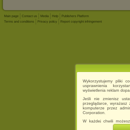
Main page
Contact us
Media
Help
Publishers Platform
Terms and conditions
Privacy policy
Report copyright infringement
Wykorzystujemy pliki c
usprawnienia korzyst
wyświetlenia reklam dop
Jeśli nie zmienisz ust
przeglądarce, wyrażasz
komputerze przez admin
Corporation.
W każdej chwili możesz
cookies w swojej przeglą