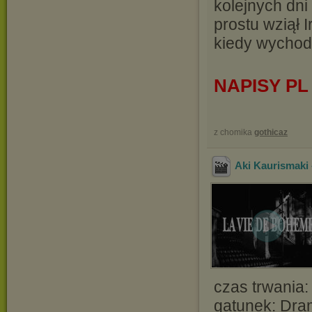
kolejnych dni
prostu wziął I
kiedy wychodz
NAPISY PL
z chomika
gothicaz
Aki Kaurismaki 
czas trwania:
gatunek: Dra