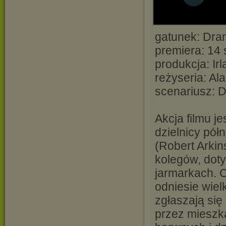
gatunek: Dra
premiera: 14 
produkcja: Ir
reżyseria: Al
scenariusz: D
Akcja filmu j
dzielnicy pół
(Robert Arki
kolegów, doty
jarmarkach. 
odniesie wiel
zgłaszają się
przez mieszka