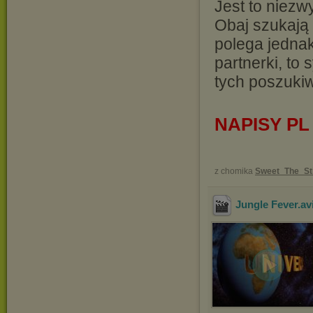
Jest to niezw
Obaj szukają 
polega jednak
partnerki, to 
tych poszuki
NAPISY PL
z chomika
Sweet_The_St
Jungle Fever
.av