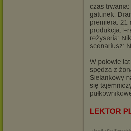
czas trwania:
gatunek: Dra
premiera: 21
produkcja: Fr
reżyseria: Ni
scenariusz: 
W połowie la
spędza z żon
Sielankowy n
się tajemnic
pułkownikowe
LEKTOR P
z chomika
KinoEuropejsk