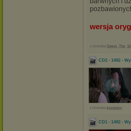
barwnych i d
pozbawionych
wersja ory
z chomika
Sweet_The_St
CD2 - 1492 - W
z chomika
kostiumy
CD1 - 1492 - W