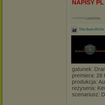
NAPISY PL
z chomika
LudzieKina
The.Sum.Of.Us
gatunek: Dra
premiera: 28 l
produkcja: Au
reżyseria: Ke
scenariusz: 