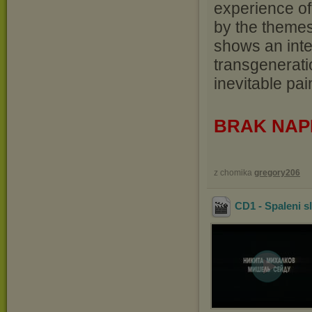
experience of 
by the themes 
shows an inte
transgenerati
inevitable pai
BRAK NAP
z chomika
gregory206
CD1 - Spaleni s