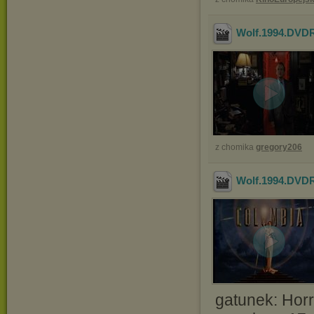
Wolf.1994.DVD
z chomika
gregory206
Wolf.1994.DVD
gatunek: Horr