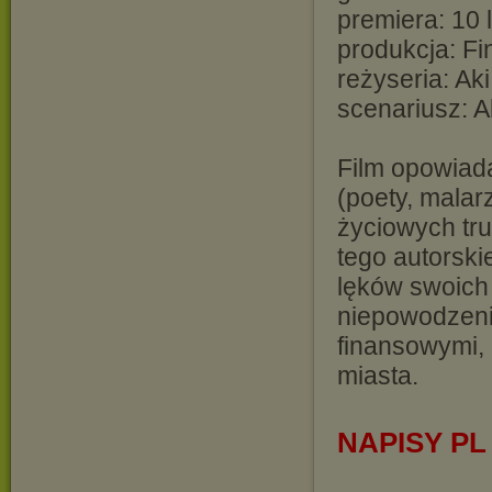
premiera: 10 
produkcja: Fi
reżyseria: Ak
scenariusz: A
Film opowiada
(poety, malar
życiowych tru
tego autorski
lęków swoich 
niepowodzeni
finansowymi,
miasta.
NAPISY PL