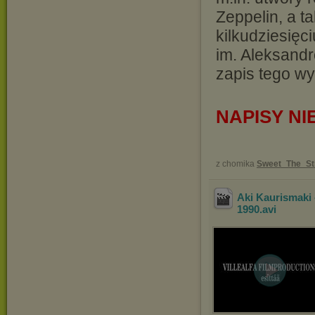
Zeppelin, a t
kilkudziesięc
im. Aleksandr
zapis tego wy
NAPISY N
z chomika
Sweet_The_St
Aki Kaurismaki -
1990
.avi