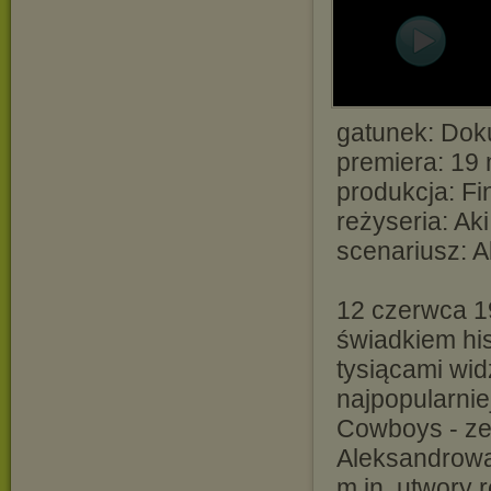
gatunek: Dok
premiera: 19
produkcja: Fi
reżyseria: Ak
scenariusz: A
12 czerwca 1
świadkiem hi
tysiącami wid
najpopularnie
Cowboys - zes
Aleksandrowa
m.in. utwory 