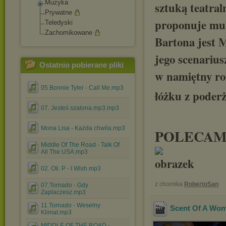
Muzyka
sztuką teatral
Prywatne
proponuje mu 
Teledyski
Zachomikowane
Bartona jest M
jego scenarius
Ostatnio pobierane pliki
w namiętny ro
05 Bonnie Tyler - Call Me.mp3
łóżku z poder
07. Jesteś szalona.mp3.mp3
Mona Lisa - Każda chwila.mp3
POLECA
Middle Of The Road - Talk Of
All The USA.mp3
02. Oli. P - I Wish.mp3
z chomika
RobertoSan
07.Tornado - Gdy
Zaplaczesz.mp3
11.Tornado - Weselny
Scent Of A Wom
Klimat.mp3
MIDDLE OF THE ROAD -