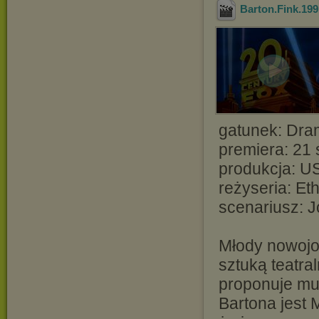
Barton.Fink.1
gatunek: Dra
premiera: 21 
produkcja: US
reżyseria: Et
scenariusz: 
Młody nowojor
sztuką teatral
proponuje mu
Bartona jest 