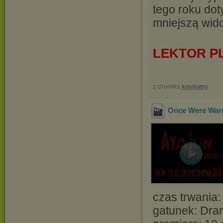
tego roku dot
mniejszą wido
LEKTOR P
z chomika
kostiumy
Once Were Warr
czas trwania:
gatunek: Dra