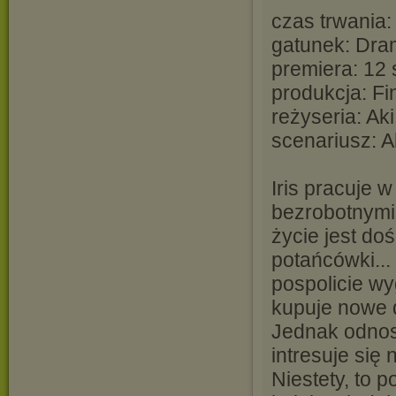
czas trwania:
gatunek: Dra
premiera: 12 
produkcja: Fi
reżyseria: Ak
scenariusz: A
Iris pracuje 
bezrobotnymi 
życie jest d
potańcówki...
pospolicie wy
kupuje nowe d
Jednak odnos
intresuje się 
Niestety, to 