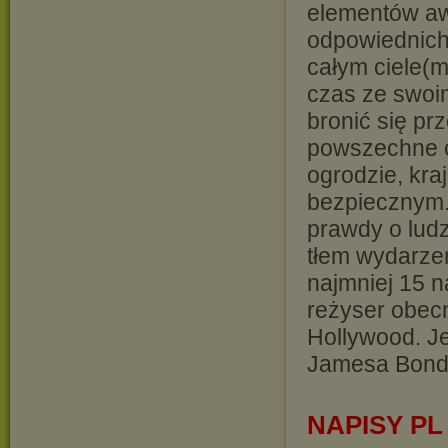
elementów awa
odpowiednich 
całym ciele(m
czas ze swoi
bronić się pr
powszechne op
ogrodzie, kr
bezpiecznym.
prawdy o ludz
tłem wydarzeń
najmniej 15 n
reżyser obecn
Hollywood. J
Jamesa Bonda
NAPISY PL