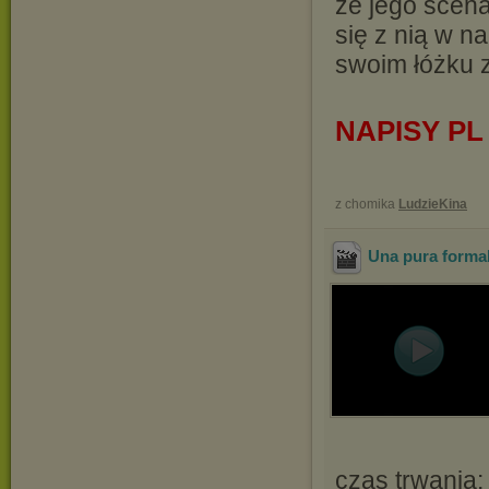
że jego scena
się z nią w n
swoim łóżku z
NAPISY PL
z chomika
LudzieKina
Una pura formal
czas trwania: