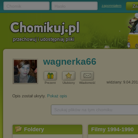
Chomik
Hasło
zapomniałem
wagnerka66
widziany: 9.04.20
Prezent
Ulubiony
Wiadomość
Opis został ukryty.
Pokaż opis
Szukaj plików na tym chomiku
Foldery
Filmy 1994-1990