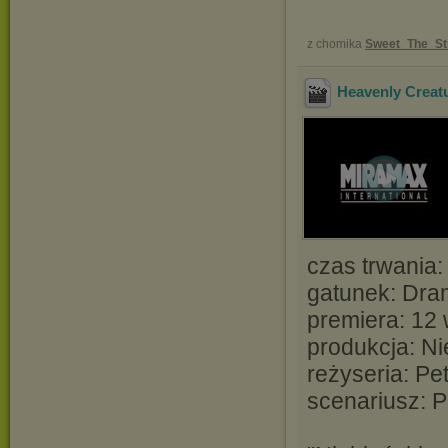
z chomika
Sweet_The_St
Heavenly Creat
czas trwania:
gatunek: Dra
premiera: 12
produkcja: Ni
reżyseria: Pe
scenariusz: 