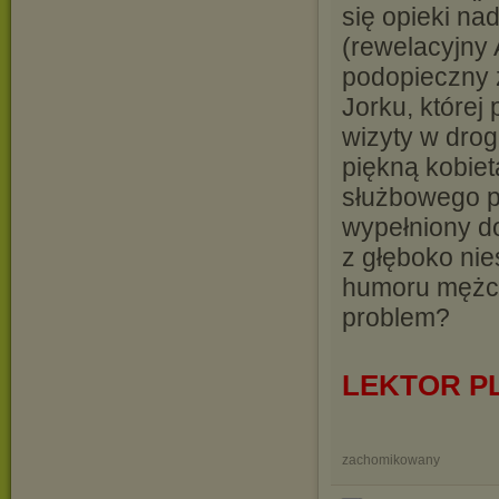
się opieki n
(rewelacyjny 
podopieczny
Jorku, której
wizyty w drog
piękną kobiet
służbowego pi
wypełniony d
z głęboko nie
humoru mężcz
problem?
LEKTOR P
zachomikowany