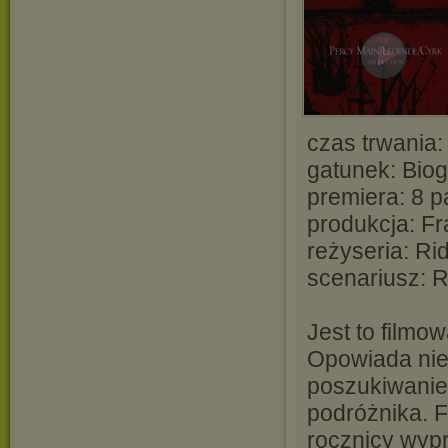
czas trwania:
gatunek: Biog
premiera: 8 p
produkcja: Fr
reżyseria: Rid
scenariusz: 
Jest to filmo
Opowiada nie
poszukiwanie
podróżnika. F
rocznicy wypr