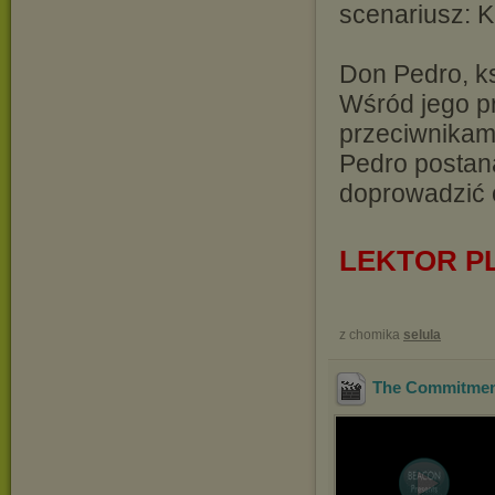
scenariusz: 
Don Pedro, ks
Wśród jego pr
przeciwnikami
Pedro postan
doprowadzić o
LEKTOR P
z chomika
selula
The Commitmen