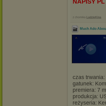
NAPISY PL
z chomika
LudzieKina
Much Ado Abou
czas trwania:
gatunek: Kom
premiera: 7 
produkcja: US
reżyseria: K