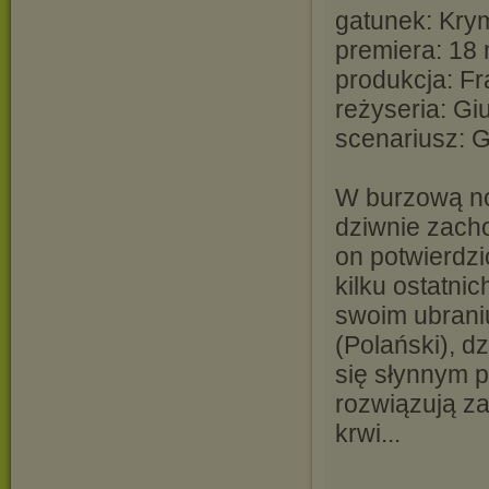
gatunek: Krymi
premiera: 18
produkcja: Fr
reżyseria: Gi
scenariusz: 
W burzową no
dziwnie zach
on potwierdzi
kilku ostatni
swoim ubrani
(Polański), d
się słynnym 
rozwiązują za
krwi...