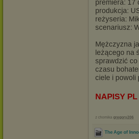
premiera: 17
produkcja: U
reżyseria: Mi
scenariusz: W
Mężczyzna ja
leżącego na ś
sprawdzić co s
czasu bohate
ciele i powoli
NAPISY PL
z chomika
gregory206
The Age of In