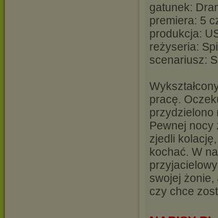
gatunek: Dra
premiera: 5 
produkcja: U
reżyseria: Sp
scenariusz: 
Wykształcony 
pracę. Oczek
przydzielono 
Pewnej nocy z
zjedli kolację
kochać. W na
przyjacielowy
swojej żonie,
czy chce zost