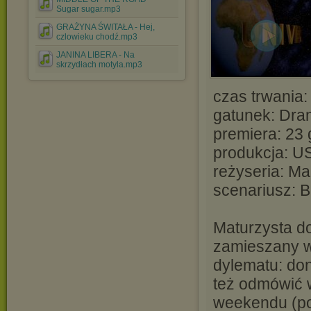
Sugar sugar.mp3
GRAŻYNA ŚWITAŁA - Hej,
czlowieku chodź.mp3
JANINA LIBERA - Na
skrzydłach motyla.mp3
czas trwania:
gatunek: Dra
premiera: 23
produkcja: U
reżyseria: Ma
scenariusz: 
Maturzysta do
zamieszany w
dylematu: don
też odmówić w
weekendu (po