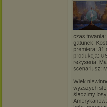
czas trwania:
gatunek: Kos
premiera: 31 
produkcja: U
reżyseria: Ma
scenariusz: 
Wiek niewinno
wyższych sfer,
śledzimy los
Amerykanów: 