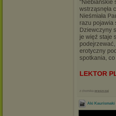
"Niebiańskie 
wstrząsnęła c
Nieśmiała Pa
razu pojawia 
Dziewczyny s
je więź staje 
podejrzewać, 
erotyczny pod
spotkania, co
LEKTOR P
z chomika
praszczaj
Aki Kaurismaki 