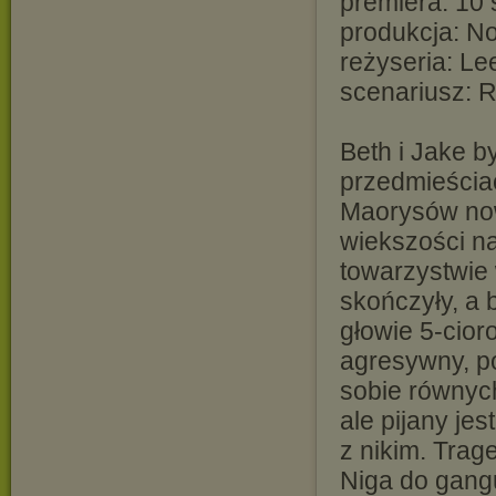
premiera: 10 
produkcja: N
reżyseria: Le
scenariusz: R
Beth i Jake b
przedmieścia
Maorysów now
wiekszości na
towarzystwie 
skończyły, a 
głowie 5-cior
agresywny, p
sobie równych
ale pijany je
z nikim. Trage
Niga do gang