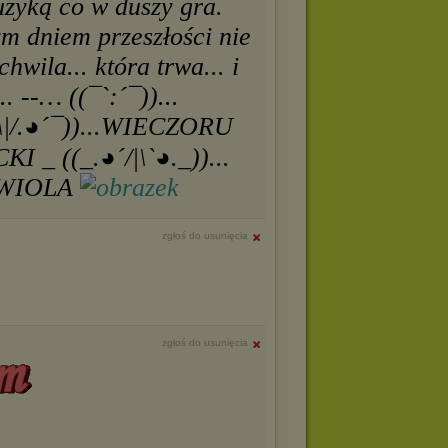
uzyką co w duszy gra.
ym dniem przeszłości nie
hwila... która trwa... i
. --… ((¯`:´¯))...
|/.◕´¯))...WIECZORU
KI _ ((_.◕´/|\`◕._))...
. WIOLA
zgłoś do usunięcia
zgłoś do usunięcia