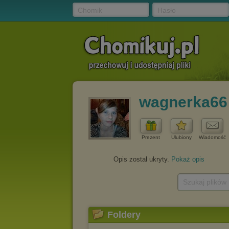
Chomik
Hasło
wagnerka66
Prezent
Ulubiony
Wiadomość
Opis został ukryty.
Pokaż opis
Szukaj plików
Foldery