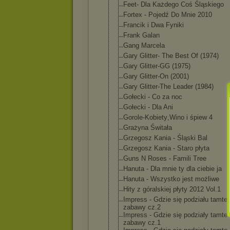
Feet- Dla Każdego Coś Śląskiego
Fortex - Pojedź Do Mnie 2010
Francik i Dwa Fyniki
Frank Galan
Gang Marcela
Gary Glitter- The Best Of (1974)
Gary Glitter-GG (1975)
Gary Glitter-On (2001)
Gary Glitter-The Leader (1984)
Gołecki - Co za noc
Gołecki - Dla Ani
Gorole-Kobiety
,Wino i śpiew 4
Grażyna Świtała
Grzegosz Kania - Śląski Bal
Grzegosz Kania - Staro płyta
Guns N Roses - Famili Tree
Hanuta - Dla mnie ty dla ciebie ja
Hanuta - Wszystko jest możliwe
Hity z góralskiej płyty 2012 Vol.1
Impress - Gdzie się podziału tamte
zabawy cz.2
Impress - Gdzie się podziały tamte
zabawy cz.1