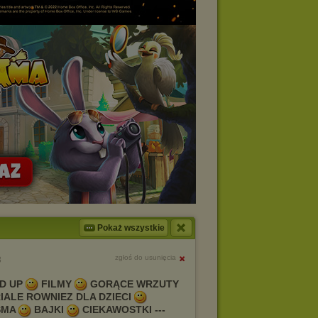
Pokaż wszystkie
zgłoś do usunięcia
8
D UP
FILMY
GORĄCE WRZUTY
IALE ROWNIEZ DLA DZIECI
SMA
BAJKI
CIEKAWOSTKI ---