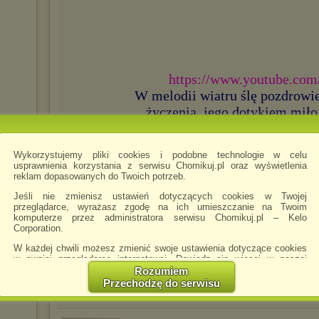
https://www.youtube.co
W melodii wiatru ślę pozdrowi
życzenia, jego dotykiem miło
uśmiech pytam. ... Se
https://www.youtube.co
Wykorzystujemy pliki cookies i podobne technologie w celu
usprawnienia korzystania z serwisu Chomikuj.pl oraz wyświetlenia
❄️🌲🦌🎄🎁🌲
reklam dopasowanych do Twoich potrzeb.
Jeśli nie zmienisz ustawień dotyczących cookies w Twojej
przeglądarce, wyrażasz zgodę na ich umieszczanie na Twoim
komputerze przez administratora serwisu Chomikuj.pl – Kelo
🌟 🎅 🔔
Corporation.
W każdej chwili możesz zmienić swoje ustawienia dotyczące cookies
w swojej przeglądarce internetowej. Dowiedz się więcej w naszej
Polityce Prywatności -
http://chomikuj.pl/PolitykaPrywatnosci.aspx
.
Rozumiem
►►►►►kli
Przechodzę do serwisu
Jednocześnie informujemy że zmiana ustawień przeglądarki może
spowodować ograniczenie korzystania ze strony Chomikuj.pl.