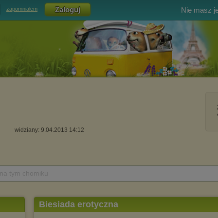
Nie masz j
zapomniałem
widziany: 9.04.2013 14:12
 na tym chomiku
Biesiada erotyczna