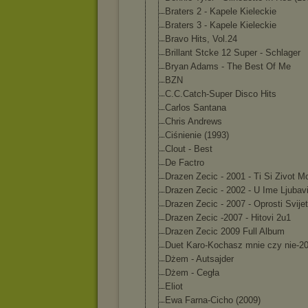
Braters 2 - Kapele Kieleckie
Braters 3 - Kapele Kieleckie
Bravo Hits, Vol.24
Brillant Stcke 12 Super - Schlager
Bryan Adams - The Best Of Me
BZN
C.C.Catch-Supe
r Disco Hits
Carlos Santana
Chris Andrews
Ciśnienie (1993)
Clout - Best
De Factro
Drazen Zecic - 2001 - Ti Si Zivot M
Drazen Zecic - 2002 - U Ime Ljubav
Drazen Zecic - 2007 - Oprosti Svije
Drazen Zecic -2007 - Hitovi 2u1
Drazen Zecic 2009 Full Album
Duet Karo-Kochasz mnie czy nie-2
Dżem - Autsajder
Dżem - Cegła
Eliot
Ewa Farna-Cicho (2009)