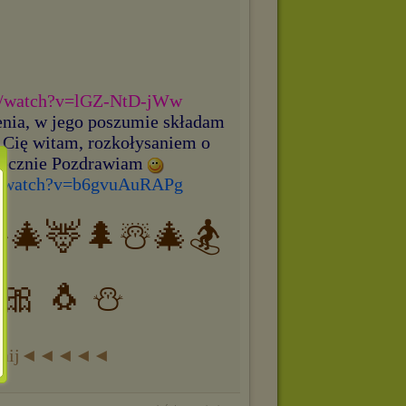
m/watch?v=lGZ-NtD-jWw
enia, w jego poszumie składam
 Cię witam, rozkołysaniem o
rdecznie Pozdrawiam
m/watch?v=b6gvuAuRAPg
⛷🎄🦌🌲☃️🎄🏂
 🎀 🐧 ⛄
knij◄◄◄◄◄