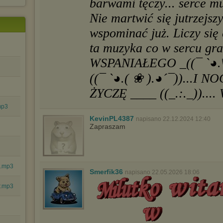
barwami tęczy... serce m
Nie martwić się jutrzejsz
wspominać już. Liczy się c
ta muzyka co w sercu gra.
WSPANIAŁEGO _((¯ `◕.\
((¯ `◕.( ❀ ).◕´¯))...I NOC
ŻYCZĘ ____ ((_.:._))...
mp3
KevinPL4387
napisano 22.12.2024 12:40
Zapraszam
ź.mp3
Smerfik36
napisano 22.05.2026 18:06
r.mp3