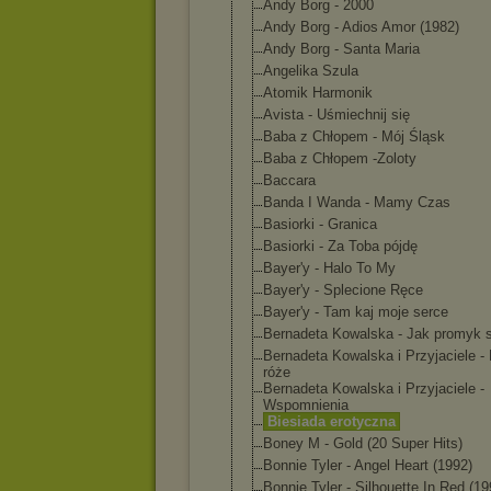
Andy Borg - 2000
Andy Borg - Adios Amor (1982)
Andy Borg - Santa Maria
Angelika Szula
Atomik Harmonik
Avista - Uśmiechnij się
Baba z Chłopem - Mój Śląsk
Baba z Chłopem -Zoloty
Baccara
Banda I Wanda - Mamy Czas
Basiorki - Granica
Basiorki - Za Toba pójdę
Bayer'y - Halo To My
Bayer'y - Splecione Ręce
Bayer'y - Tam kaj moje serce
Bernadeta Kowalska - Jak promyk 
Bernadeta Kowalska i Przyjaciele -
róże
Bernadeta Kowalska i Przyjaciele -
Wspomnienia
Biesiada erotyczna
Boney M - Gold (20 Super Hits)
Bonnie Tyler - Angel Heart (1992)
Bonnie Tyler - Silhouette In Red (19