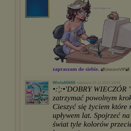
zapraszam do siebie.
🔐UnicornVIP🔐
Wiola66666
napisano 25.11.2023 18:59
•:¦:•'DOBRY WIECZÓR '•:
zatrzymać powolnym krok
Cieszyć się życiem które 
upływem lat. Spojrzeć na 
świat tyle kolorów przec