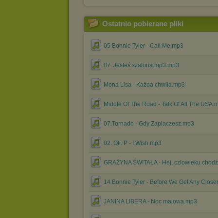
Ostatnio pobierane pliki
05 Bonnie Tyler - Call Me.mp3
07. Jesteś szalona.mp3.mp3
Mona Lisa - Każda chwila.mp3
Middle Of The Road - Talk Of All The USA.
07.Tornado - Gdy Zaplaczesz.mp3
02. Oli. P - I Wish.mp3
GRAŻYNA ŚWITAŁA - Hej, czlowieku chod
14 Bonnie Tyler - Before We Get Any Close
JANINA LIBERA - Noc majowa.mp3