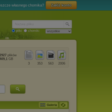
eszcze własnego chomika?
Załóż konto
Nazwa pliku
pliki
chomiki
2927
plików
409,1
GB
3
353
563
2006
Galeria