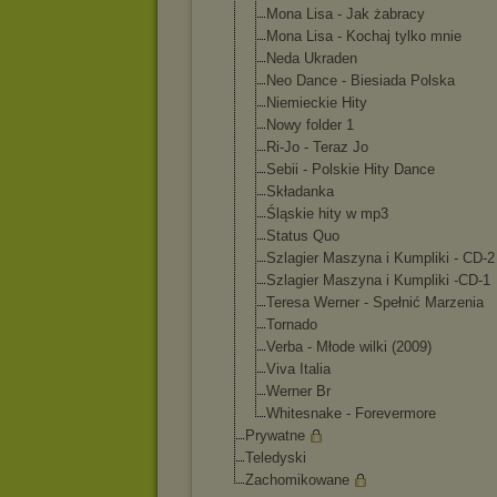
Mona Lisa - Jak żabracy
Mona Lisa - Kochaj tylko mnie
Neda Ukraden
Neo Dance - Biesiada Polska
Niemieckie Hity
Nowy folder 1
Ri-Jo - Teraz Jo
Sebii - Polskie Hity Dance
Składanka
Śląskie hity w mp3
Status Quo
Szlagier Maszyna i Kumpliki - CD-2
Szlagier Maszyna i Kumpliki -CD-1
Teresa Werner - Spełnić Marzenia
Tornado
Verba - Młode wilki (2009)
Viva Italia
Werner Br
Whitesnake - Forevermore
Prywatne
Teledyski
Zachomikowane