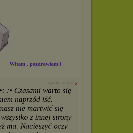
Witam , pozdrawiam i
zgłoś do usunięcia
¦:• Czasami warto się
iem naprzód iść.
masz nie martwić się
wszystko z innej strony
ież ma. Nacieszyć oczy