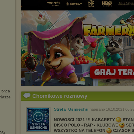
słońca
Chomikowe rozmowy
 Nasze
Strefa_Usmiechu
napisano 16.10.2021 00:2
NOWOSCI 2021 !!! KABARETY
STAN
DISCO POLO - RAP - KLUBOWE
SER
WSZYSTKO NA TELEFON
CZASOPI
93)