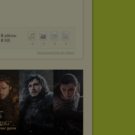
0
plików
0
KB
0
0
0
0
bezpośredni link do folderu