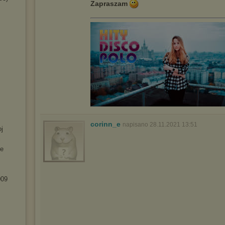
Zapraszam
corinn_e
napisano 28.11.2021 13:51
oj
i
te
009