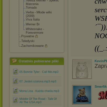
chwi
Teresa Werner - Spełnić
Marzenia
serc
Tornado
Verba - Młode wilki
WSP
(2009)
Viva Italia
Werner Br
´¯))
Whitesnake -
Forevermore
NOC
Prywatne
Teledyski
((_.
Zachomikowane
KevinP
Ostatnio pobierane pliki
Zapr
05 Bonnie Tyler - Call Me.mp3
07. Jesteś szalona.mp3.mp3
Smerfi
Mona Lisa - Każda chwila.mp3
Middle Of The Road - Talk Of
All The USA.mp3