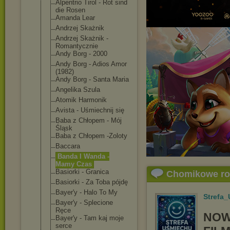
Alpentrio Tirol - Rot sind
die Rosen
Amanda Lear
Andrzej Skażnik
Andrzej Skażnik -
Romantycznie
Andy Borg - 2000
Andy Borg - Adios Amor
(1982)
Andy Borg - Santa Maria
Angelika Szula
Atomik Harmonik
Avista - Uśmiechnij się
Baba z Chłopem - Mój
Śląsk
Baba z Chłopem -Zoloty
Baccara
Banda I Wanda -
Mamy Czas
Basiorki - Granica
Chomikowe r
Basiorki - Za Toba pójdę
Bayer'y - Halo To My
Strefa
Bayer'y - Splecione
Ręce
NOW
Bayer'y - Tam kaj moje
serce