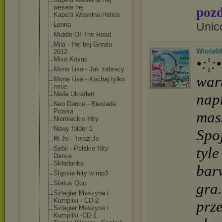
wesele hej
pozd
Kapela Weselna Helios
Unic
Loona
Middle Of The Road
Mila - Hej hej Goralu
Wiola6
2012
•:¦
Miso Kovac
Mona Lisa - Jak żabracy
war
Mona Lisa - Kochaj tylko
mnie
Neda Ukraden
napr
Neo Dance - Biesiada
Polska
mas
Niemieckie Hity
Nowy folder 1
Spoj
Ri-Jo - Teraz Jo
tyl
Sebii - Polskie Hity
Dance
Składanka
bar
Śląskie hity w mp3
Status Quo
gra.
Szlagier Maszyna i
Kumpliki - CD-2
prze
Szlagier Maszyna i
Kumpliki -CD-1