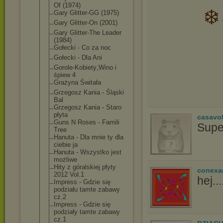
Of (1974)
❄
Gary Glitter-GG (1975)
Gary Glitter-On (2001)
Gary Glitter-The Leader
(1984)
Gołecki - Co za noc
Gołecki - Dla Ani
Gorole-Kobiety
,Wino i
śpiew 4
Grażyna Świtała
Grzegosz Kania - Śląski
Bal
Grzegosz Kania - Staro
płyta
casavo
Guns N Roses - Famili
Supe
Tree
Hanuta - Dla mnie ty dla
ciebie ja
Hanuta - Wszystko jest
możliwe
Hity z góralskiej płyty
conexa
2012 Vol.1
hej..../
Impress - Gdzie się
podziału tamte zabawy
cz.2
Impress - Gdzie się
podziały tamte zabawy
cz.1