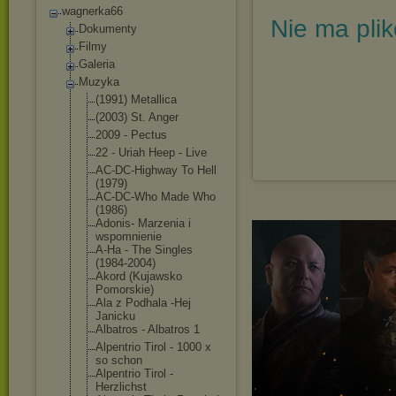
wagnerka66
Nie ma pli
Dokumenty
Filmy
Galeria
Muzyka
(1991) Metallica
(2003) St. Anger
2009 - Pectus
22 - Uriah Heep - Live
AC-DC-Highway To Hell
(1979)
AC-DC-Who Made Who
(1986)
Adonis- Marzenia i
wspomnienie
A-Ha - The Singles
(1984-2004)
Akord (Kujawsko
Pomorskie)
Ala z Podhala -Hej
Janicku
Albatros - Albatros 1
Alpentrio Tirol - 1000 x
so schon
Alpentrio Tirol -
Herzlichst