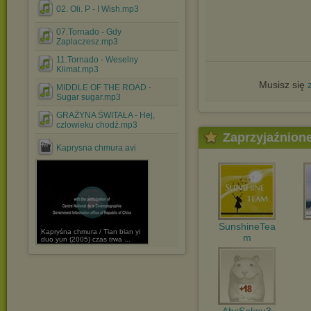
02. Oli. P - I Wish.mp3
07.Tornado - Gdy
Zaplaczesz.mp3
11.Tornado - Weselny
Klimat.mp3
Musisz się
MIDDLE OF THE ROAD -
Sugar sugar.mp3
GRAŻYNA ŚWITAŁA - Hej,
czlowieku chodź.mp3
Zaprzyjaźnion
Kaprysna chmura.avi
SunshineTea
Kapryśna chmura / Tian bian yi
m
duo yun (2005) czas trwa ...
AbcSeksu3