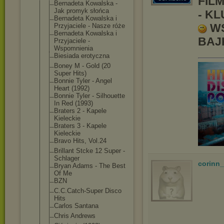
FIL
Bernadeta Kowalska -
Jak promyk słońca
- K
Bernadeta Kowalska i
WS
Przyjaciele - Nasze róże
Bernadeta Kowalska i
BAJ
Przyjaciele -
Wspomnienia
Biesiada erotyczna
Boney M - Gold (20
Super Hits)
Bonnie Tyler - Angel
Heart (1992)
Bonnie Tyler - Silhouette
In Red (1993)
Braters 2 - Kapele
Kieleckie
Braters 3 - Kapele
Kieleckie
Bravo Hits, Vol.24
Brillant Stcke 12 Super -
Schlager
corinn
Bryan Adams - The Best
Of Me
BZN
C.C.Catch-Supe
r Disco
Hits
Carlos Santana
Chris Andrews