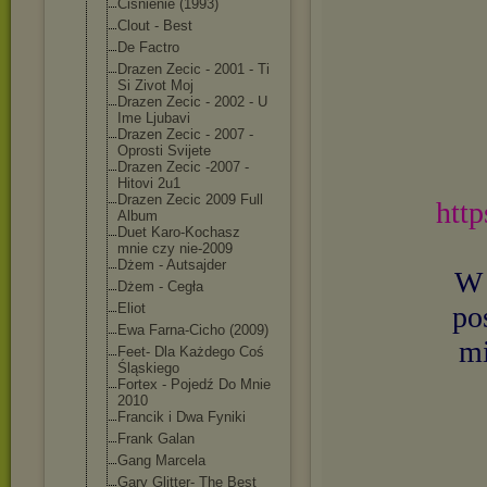
Ciśnienie (1993)
Clout - Best
De Factro
Drazen Zecic - 2001 - Ti
Si Zivot Moj
Drazen Zecic - 2002 - U
Ime Ljubavi
Drazen Zecic - 2007 -
Oprosti Svijete
Drazen Zecic -2007 -
Hitovi 2u1
Drazen Zecic 2009 Full
htt
Album
Duet Karo-Kochasz
mnie czy nie-2009
Dżem - Autsajder
W 
Dżem - Cegła
Eliot
po
Ewa Farna-Cicho (2009)
mi
Feet- Dla Każdego Coś
Śląskiego
Fortex - Pojedź Do Mnie
2010
Francik i Dwa Fyniki
Frank Galan
Gang Marcela
Gary Glitter- The Best