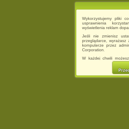
Wykorzystujemy pliki c
usprawnienia korzyst
wyświetlenia reklam dop
Jeśli nie zmienisz ust
przeglądarce, wyrażasz
komputerze przez admin
Corporation.
W każdej chwili możesz
cookies w swojej przeglą
w naszej Pol
Prze
http://chomikuj.pl/Polity
Jednocześnie informuje
może spowodować ogr
Chomikuj.pl.
W przypadku braku twojej
prosimy o opuszczenie se
Wykorzystanie plików c
(dostosowanie reklam do
działań marketingowych).
Wyrażenie sprzeciwu spo