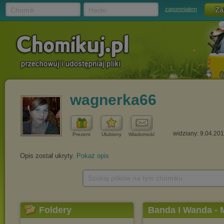
Chomik
Hasło
zapomniałem
wagnerka66
widziany: 9.04.20
Prezent
Ulubiony
Wiadomość
Opis został ukryty.
Pokaż opis
Szukaj plików na tym chomiku
Foldery
Banda I Wanda -