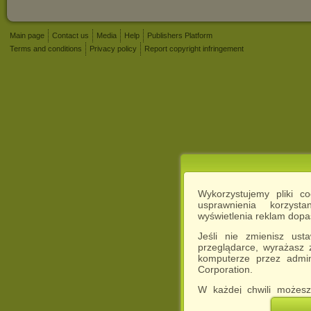
Main page
Contact us
Media
Help
Publishers Platform
Terms and conditions
Privacy policy
Report copyright infringement
Wykorzystujemy pliki c
usprawnienia korzyst
wyświetlenia reklam dop
Jeśli nie zmienisz ust
przeglądarce, wyrażasz
komputerze przez admin
Corporation.
W każdej chwili możesz
cookies w swojej przeglą