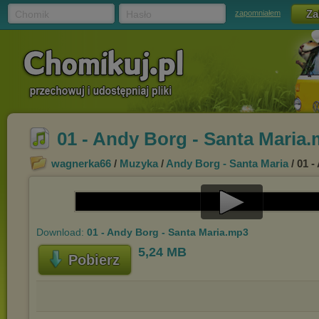
Chomik
Hasło
zapomniałem
01 - Andy Borg - Santa Maria
wagnerka66
/
Muzyka
/
Andy Borg - Santa Maria
/ 01 
Play
Download:
01 - Andy Borg - Santa Maria.mp3
Video
5,24 MB
Pobierz