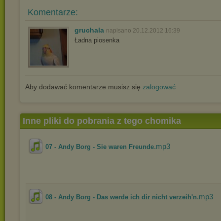
Komentarze:
gruchala
napisano 20.12.2012 16:39
Ładna piosenka
Aby dodawać komentarze musisz się
zalogować
Inne pliki do pobrania z tego chomika
.mp3
07 - Andy Borg - Sie waren Freunde
.mp3
08 - Andy Borg - Das werde ich dir nicht verzeih'n