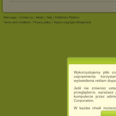
Main page
Contact us
Media
Help
Publishers Platform
Terms and conditions
Privacy policy
Report copyright infringement
Wykorzystujemy pliki c
usprawnienia korzyst
wyświetlenia reklam dop
Jeśli nie zmienisz ust
przeglądarce, wyrażasz
komputerze przez admin
Corporation.
W każdej chwili możesz
cookies w swojej przeglą