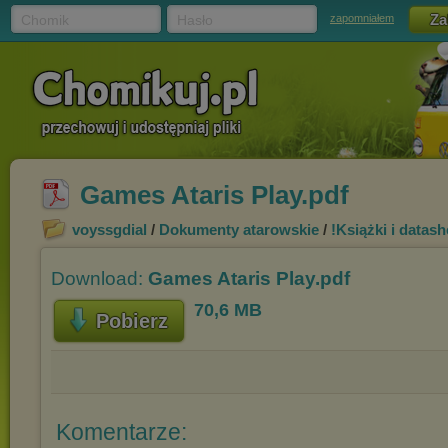
Chomik
Hasło
zapomniałem
Games Ataris Play.pdf
voyssgdial
/
Dokumenty atarowskie
/
!Książki i datash
Download:
Games Ataris Play.pdf
70,6 MB
Pobierz
Komentarze: