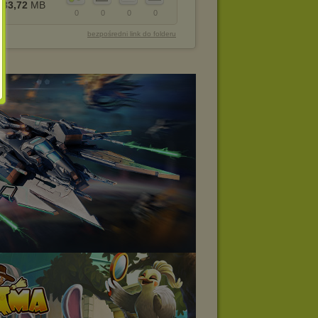
33,72
MB
0
0
0
0
bezpośredni link do folderu