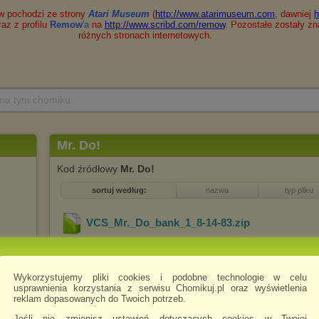
 na tym chomiku
Mr. Do!
Kod źródłowy
Mr. Do!
sortuj według:
nazwa
typ pliku
VCS_Mr._Do_bank_1_8-14-83
.zip
Wykorzystujemy pliki cookies i podobne technologie w celu
usprawnienia korzystania z serwisu Chomikuj.pl oraz wyświetlenia
reklam dopasowanych do Twoich potrzeb.
Jeśli nie zmienisz ustawień dotyczących cookies w Twojej