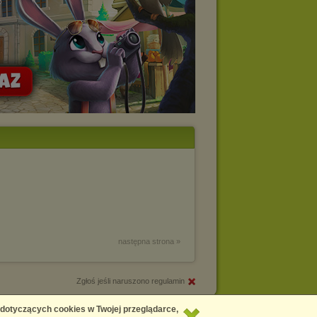
następna strona »
Zgłoś jeśli naruszono regulamin
Copyright © 2026
Chomikuj.pl
 dotyczących cookies w Twojej przeglądarce,