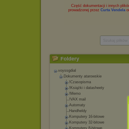
Szukaj plików
Foldery
voyssgdial
Dokumenty atarowskie
!Czasopisma
!Książki i datasheety
!Memo
!VAX mail
Automaty
Handheldy
Komputery 16-bitowe
Komputery 32-bitowe
Komputery 8-bitowe