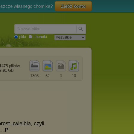
eszcze własnego chomika?
Załóż konto
Nazwa pliku
pliki
chomiki
1475
plików
7,91
GB
1303
52
0
10