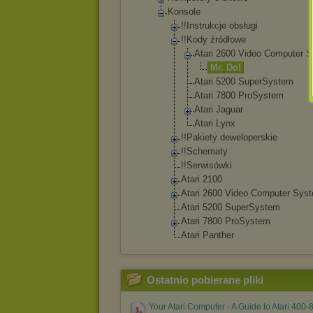
Konsole
!!Instrukcj
e obsługi
!!Kody źródłowe
Atari 2600 Video Computer 
Mr. Do!
Atari 5200 SuperSys
tem
Atari 7800 ProSyste
m
Atari Jaguar
Atari Lynx
!!Pakiety dewelopersk
ie
!!Schematy
!!Serwisówk
i
Atari 2100
Atari 2600 Video Computer Sys
Atari 5200 SuperSystem
Atari 7800 ProSystem
Atari Panther
Ostatnio pobierane pliki
Your Atari Computer - A Guide to Atari 400-