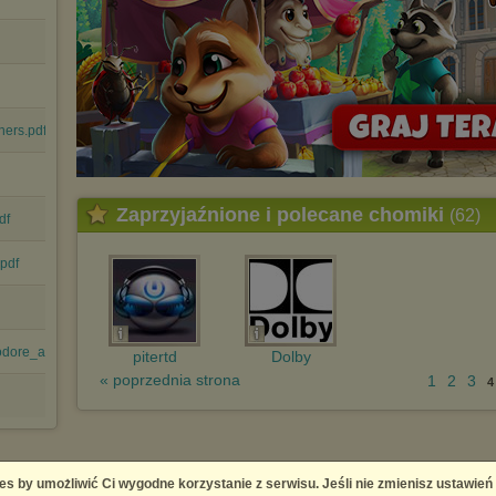
ers.pdf
Zaprzyjaźnione i polecane chomiki
(62)
df
pdf
ore_and_Atari_P....pdf
pitertd
Dolby
« poprzednia strona
1
2
3
4
es by umożliwić Ci wygodne korzystanie z serwisu. Jeśli nie zmienisz ustawień