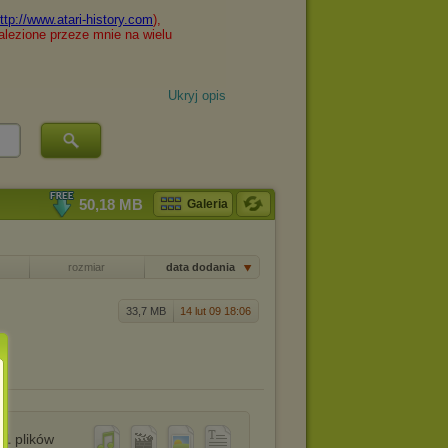
Ukryj opis
50,18 MB
Galeria
rozmiar
data dodania
33,7 MB
14 lut 09 18:06
1
plików