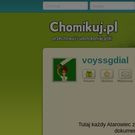
Chomik
Hasło
voyssgdial
Prezent
Ulubiony
Wiadomość