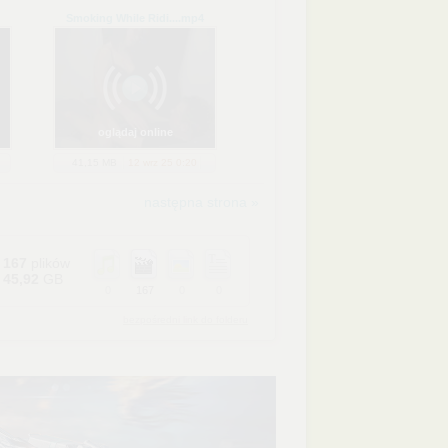
Smoking While Ridi...
.mp4
oglądaj online
41,15 MB
12 wrz 25 0:20
następna strona »
167
plików
45,92
GB
0
167
0
0
bezpośredni link do folderu