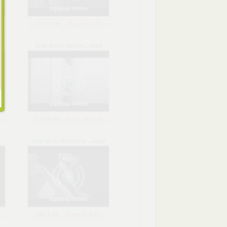
oglądaj online
214,72 MB
20 paź 24 2:32
Step Sister caught...
.mp4
oglądaj online
227,89 MB
28 cze 26 15:41
Step Mom Wakes Up ...
.mp4
oglądaj online
195,1 MB
12 wrz 25 0:47