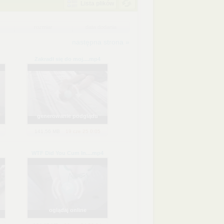
Lista plików
rozmiar
data dodania
następna strona »
Zakradł się do moj...
.mp4
generowanie podglądu
141,56 MB
19 cze 25 0:05
WTF Did You Cum In...
.mp4
oglądaj online