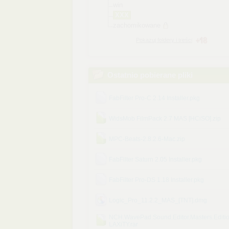
win
XXX
zachomikowane
Pokazuj foldery i treści
Ostatnio pobierane pliki
FabFilter Pro-C 2.14 Installer.pkg
WidsMob FilmPack 2.7 MAS [HCiSO].zip
MPC-Beats-2.8.2.6-Mac.zip
FabFilter Saturn 2.05 Installer.pkg
FabFilter Pro-DS 1.18 Installer.pkg
Logic_Pro_11.2.2_MAS_[TNT].dmg
NCH.WavePad.Sound.Editor.Masters.Editio
LAXiTY.rar