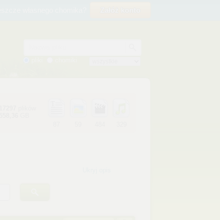
eszcze własnego chomika?
Załóż konto
Nazwa pliku
pliki
chomiki
17297
plików
558,36
GB
87
59
484
329
Ukryj opis