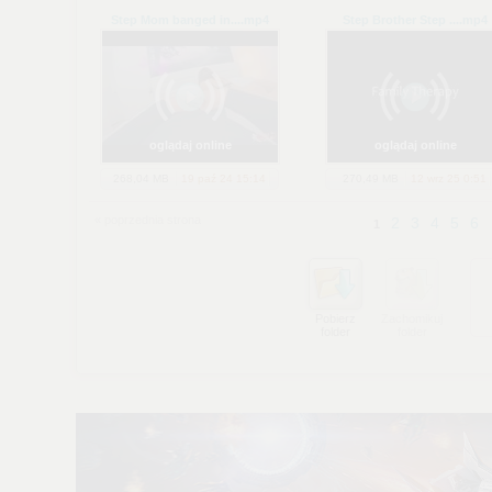
dokonując odpowiednich zmian w ustawieniach przeglądarki
internetowej.
Step Mom banged in...
.mp4
Step Brother Step ...
.mp4
Pełną informację na ten temat znajdziesz pod adresem
http://chomikuj.pl/PolitykaPrywatnosci.aspx
.
oglądaj online
oglądaj online
268,04 MB
19 paź 24 15:14
270,49 MB
12 wrz 25 0:51
« poprzednia strona
2
3
4
5
6
1
Pobierz
Zachomikuj
folder
folder