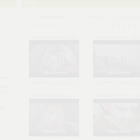
XXX
sortuj według:
nazwa
typ pliku
« poprzednia strona
2
3
4
5
6
1
Сводная сестра про...
.mp4
Zapomnij o porno, ...
.mp4
oglądaj online
oglądaj online
eaway
488,92 MB
17 lut 25 15:13
365,03 MB
17 sty 25 15:45
ounds
sive
Zakradł się do moj...
.mp4
Zakradam sie do po...
.mp4
22-
oglądaj online
oglądaj online