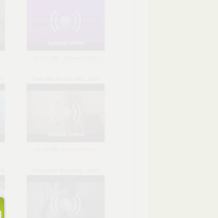
oglądaj online
323,71 MB
19 cze 25 0:02
4
Teen Big Boobs Sel...
.mp4
oglądaj online
81,26 MB
12 wrz 25 0:37
p4
Stepsister Begging...
.mp4