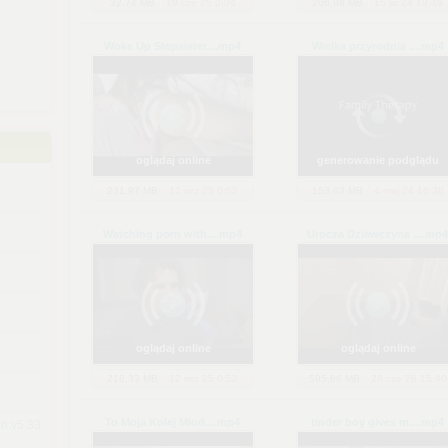
32,74 MB
19 cze 25 0:04
206,88 MB
15 lis 24 19:49
Woke Up Stepsister...
.mp4
Wielka przyrodnia ...
.mp4
oglądaj online
generowanie podglądu
231,97 MB
12 wrz 25 0:52
153,03 MB
4 maj 24 16:38
Watching porn with...
.mp4
Urocza Dziewczyna ...
.mp4
oglądaj online
oglądaj online
218,33 MB
12 wrz 25 0:52
595,66 MB
28 cze 26 15:40
To Moja Kolej Młod...
.mp4
tinder boy gives m...
.mp4
n.v5.33-