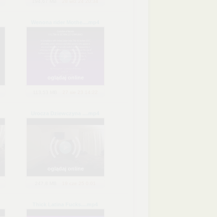
194,67 MB
28 wrz 24 20:34
Wenona rider Mothe...
.mp4
oglądaj online
113,53 MB
27 sie 23 14:22
Urocza Dziewczyna ...
.mp4
oglądaj online
247,8 MB
19 cze 25 0:01
Thick Latina Fucks...
.mp4