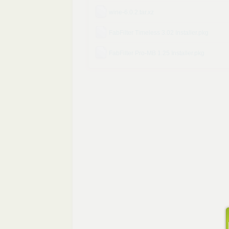
wine-6.0.2.tar.xz
FabFilter Timeless 3.02 Installer.pkg
FabFilter Pro-MB 1.25 Installer.pkg