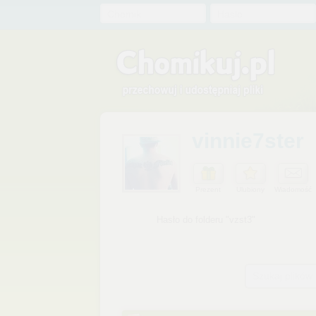
Chomik
Hasło
vinnie7ster
Prezent
Ulubiony
Wiadomość
Szukaj plików