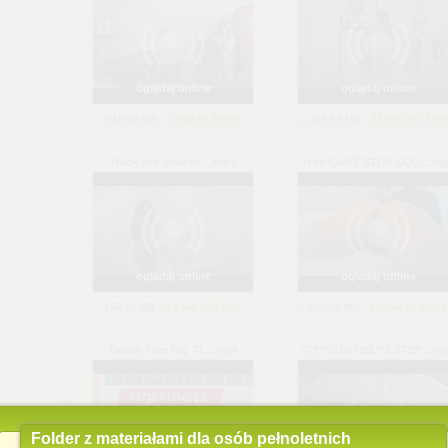
oglądaj online
oglądaj online
215,37 MB
17 lut 25 15:10
303,94 MB
22 wrz 25 17:26
Thick ass Jolla fu...
.mp4
Teen CANT STOP SQU...
.mp
oglądaj online
oglądaj online
199,68 MB
12 wrz 25 12:45
525,56 MB
19 paź 24 15:15
Tattoo Free Big Ti...
.mp4
STEPSON HELPS STEP...
.m
Folder z materiałami dla osób pełnoletnich