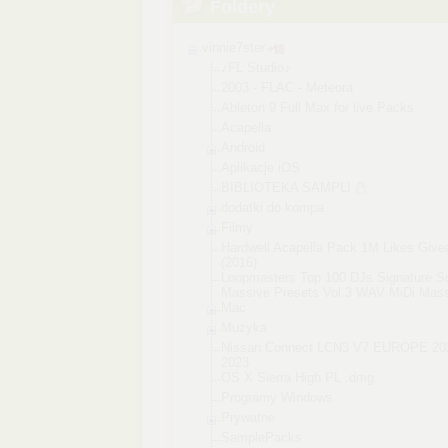
Foldery
vinnie7ster
♪FL Studio♪
2003 - FLAC - Meteora
Ableton 9 Full Max for live Packs
Acapella
Android
Aplikacje iOS
BIBLIOTEKA SAMPLI
dodatki do kompa
Filmy
Hardwell Acapella Pack 1M Likes Giv
(2016)
Loopmasters Top 100 DJs Signature S
Massive Presets Vol.3 WAV MiDi Mas
Mac
Muzyka
Nissan Connect LCN3 V7 EUROPE 20
2023
OS X Sierra High PL .dmg
Programy Windows
Prywatne
SamplePacks