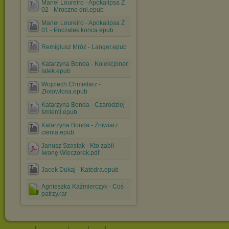
Manel Loureiro - Apokalipsa Z
02 - Mroczne dni.epub
Manel Loureiro - Apokalipsa Z
01 - Poczatek konca.epub
Remigiusz Mróz - Langer.epub
Katarzyna Bonda - Kolekcjoner
lalek.epub
Wojciech Chmielarz -
Złotowłosa.epub
Katarzyna Bonda - Czarodziej
śmierci.epub
Katarzyna Bonda - Żniwiarz
cienia.epub
Janusz Szostak - Kto zabił
Iwonę Wieczorek.pdf
Jacek Dukaj - Katedra.epub
Agnieszka Kaźmierczyk - Coś
patrzy.rar