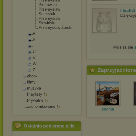
Przemysław
Piotrowski
Przemysław
lileath1
Semczuk
Dziękuj
Przemysław
Słowiński
Przemysław Żarski
R
S
T
Musisz się
U
V
W
Zaprzyjaźnion
Z
ebooki
filmy
muzyka
Playlisty
Prywatne
zachomikowane
ssonja
Ostatnio pobierane pliki