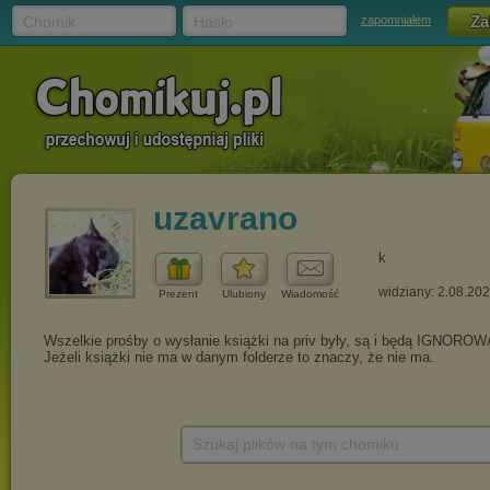
Chomik
Hasło
zapomniałem
uzavrano
k
widziany: 2.08.20
Prezent
Ulubiony
Wiadomość
Szukaj plików na tym chomiku