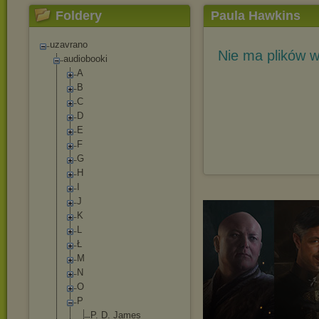
Foldery
Paula Hawkins
uzavrano
Nie ma plików w
audiobooki
A
B
C
D
E
F
G
H
I
J
K
L
Ł
M
N
O
P
P. D. James