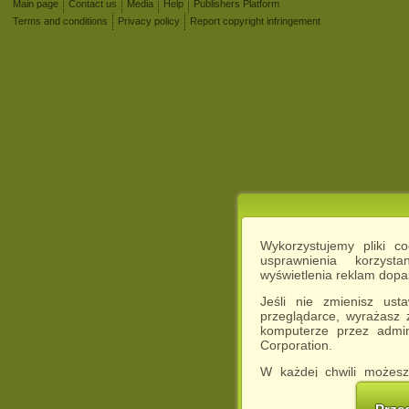
Main page
Contact us
Media
Help
Publishers Platform
Terms and conditions
Privacy policy
Report copyright infringement
Wykorzystujemy pliki c
usprawnienia korzyst
wyświetlenia reklam dop
Jeśli nie zmienisz ust
przeglądarce, wyrażasz
komputerze przez admin
Corporation.
W każdej chwili możesz
cookies w swojej przeglą
w naszej Pol