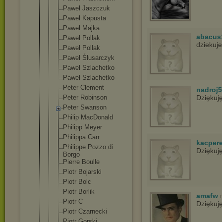
Paweł Jaszczuk
Paweł Kapusta
Paweł Majka
abacus
Pawel Pollak
dziekuje
Paweł Pollak
Paweł Ślusarczyk
Pawel Szlachetko
Paweł Szlachetko
Peter Clement
nadroj
Peter Robinson
Dziękuj
Peter Swanson
Philip MacDonald
Philipp Meyer
Philippa Carr
kacper
Philippe Pozzo di
Dziękuj
Borgo
Pierre Boulle
Piotr Bojarski
Piotr Bolc
Piotr Borlik
amafw
Piotr C
Dziękuj
Piotr Czarnecki
Piotr Gorski