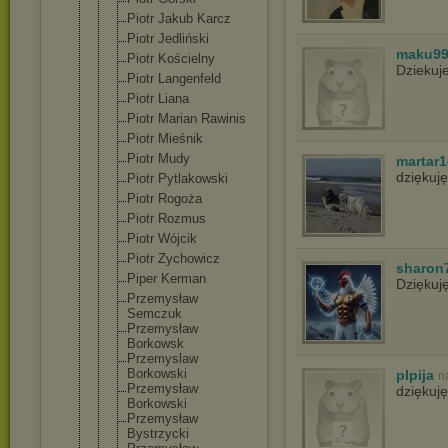
Piotr Jakub Karcz
Piotr Jedliński
maku9
Piotr Kościelny
Dziekuj
Piotr Langenfeld
Piotr Liana
Piotr Marian Rawinis
Piotr Mieśnik
Piotr Mudy
martar1
dziękuj
Piotr Pytlakowski
Piotr Rogoża
Piotr Rozmus
Piotr Wójcik
Piotr Zychowicz
sharon
Piper Kerman
Dziękuj
Przemysław
Semczuk
Przemysław
Borkowsk
Przemyslaw
Borkowski
plpija
n
Przemysław
dziękuję
Borkowski
Przemysław
Bystrzycki