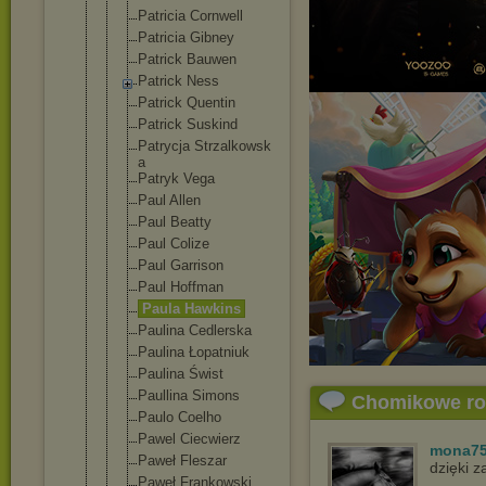
Patricia Cornwell
Patricia Gibney
Patrick Bauwen
Patrick Ness
Patrick Quentin
Patrick Suskind
Patrycja Strzalkowsk
a
Patryk Vega
Paul Allen
Paul Beatty
Paul Colize
Paul Garrison
Paul Hoffman
Paula Hawkins
Paulina Cedlerska
Paulina Łopatniuk
Paulina Świst
Paullina Simons
Chomikowe r
Paulo Coelho
Pawel Ciecwierz
mona7
Paweł Fleszar
dzięki 
Paweł Frankowski