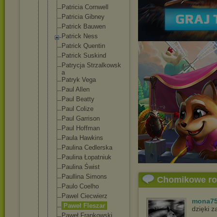
Patricia Cornwell
Patricia Gibney
Patrick Bauwen
Patrick Ness
Patrick Quentin
Patrick Suskind
Patrycja Strzalkowsk
a
Patryk Vega
Paul Allen
Paul Beatty
Paul Colize
Paul Garrison
Paul Hoffman
Paula Hawkins
Paulina Cedlerska
Paulina Łopatniuk
Paulina Świst
Paullina Simons
Chomikowe r
Paulo Coelho
Pawel Ciecwierz
mona7
Paweł Fleszar
dzięki 
Paweł Frankowski