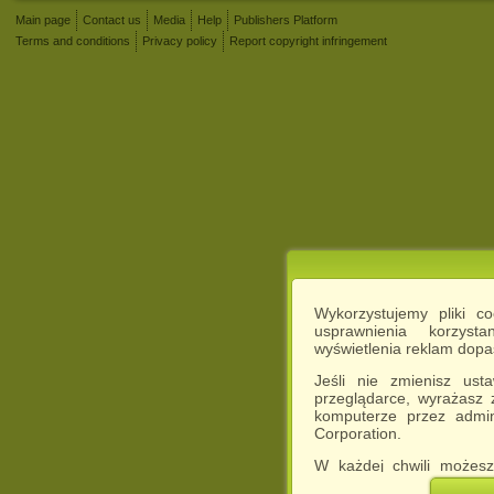
Main page
Contact us
Media
Help
Publishers Platform
Terms and conditions
Privacy policy
Report copyright infringement
Wykorzystujemy pliki c
usprawnienia korzyst
wyświetlenia reklam dop
Jeśli nie zmienisz ust
przeglądarce, wyrażasz
komputerze przez admin
Corporation.
W każdej chwili możesz
cookies w swojej przeglą