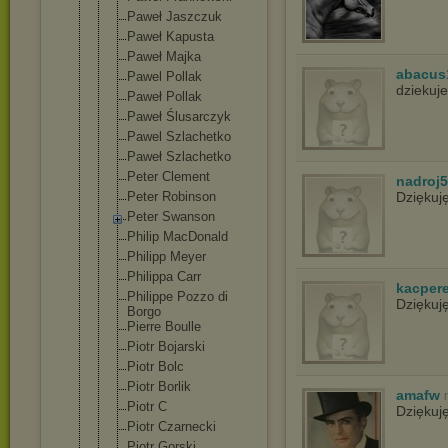
Paweł Jaszczuk
Paweł Kapusta
Paweł Majka
abacus
Pawel Pollak
dziekuje
Paweł Pollak
Paweł Ślusarczyk
Pawel Szlachetko
Paweł Szlachetko
Peter Clement
nadroj
Peter Robinson
Dziękuj
Peter Swanson
Philip MacDonald
Philipp Meyer
Philippa Carr
kacper
Philippe Pozzo di
Dziękuj
Borgo
Pierre Boulle
Piotr Bojarski
Piotr Bolc
Piotr Borlik
amafw
Piotr C
Dziękuj
Piotr Czarnecki
Piotr Gorski