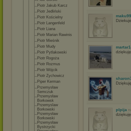
Piotr Jakub Karcz
Piotr Jedliński
maku9
Piotr Kościelny
Dziekuj
Piotr Langenfeld
Piotr Liana
Piotr Marian Rawinis
Piotr Mieśnik
Piotr Mudy
martar1
dziękuj
Piotr Pytlakowski
Piotr Rogoża
Piotr Rozmus
Piotr Wójcik
Piotr Zychowicz
sharon
Piper Kerman
Dziękuj
Przemysław
Semczuk
Przemysław
Borkowsk
Przemyslaw
Borkowski
plpija
n
Przemysław
dziękuję
Borkowski
Przemysław
Bystrzycki