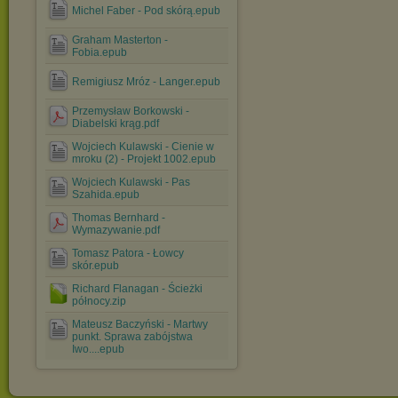
Michel Faber - Pod skórą.epub
Graham Masterton -
Fobia.epub
Remigiusz Mróz - Langer.epub
Przemysław Borkowski -
Diabelski krąg.pdf
Wojciech Kulawski - Cienie w
mroku (2) - Projekt 1002.epub
Wojciech Kulawski - Pas
Szahida.epub
Thomas Bernhard -
Wymazywanie.pdf
Tomasz Patora - Łowcy
skór.epub
Richard Flanagan - Ścieżki
północy.zip
Mateusz Baczyński - Martwy
punkt. Sprawa zabójstwa
Iwo....epub