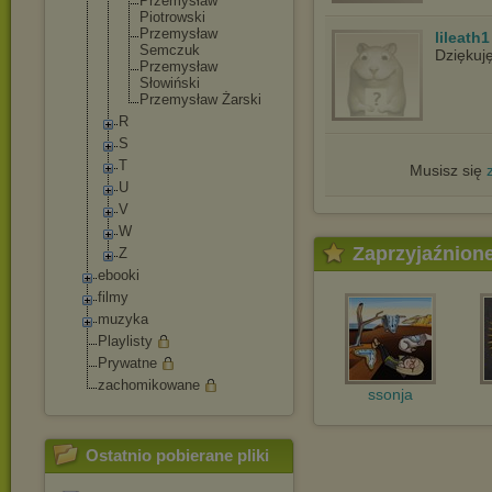
Przemysław
Piotrowski
Przemysław
lileath1
Semczuk
Dziękuj
Przemysław
Słowiński
Przemysław Żarski
R
S
T
Musisz się
U
V
W
Zaprzyjaźnion
Z
ebooki
filmy
muzyka
Playlisty
Prywatne
zachomikowane
ssonja
Ostatnio pobierane pliki