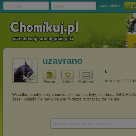
Chomik
Hasło
zapomniałem
uzavrano
k
widziany: 2.08.20
Prezent
Ulubiony
Wiadomość
Szukaj plików na tym chomiku