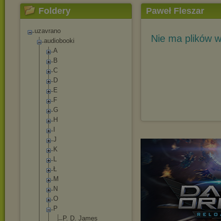
Foldery
Paweł Fleszar
uzavrano
Nie ma plików w
audiobooki
A
B
C
D
E
F
G
H
I
J
K
L
Ł
M
N
O
P
P. D. James