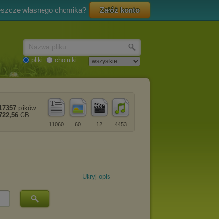
eszcze własnego chomika?
Załóż konto
Nazwa pliku
pliki
chomiki
17357
plików
722,56
GB
11060
60
12
4453
Ukryj opis