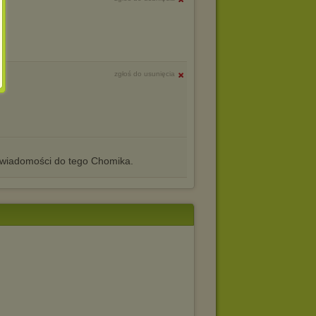
zgłoś do usunięcia
iadomości do tego Chomika.