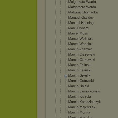
Malgorzata Warda
Małgorzata Warda
Malwina Chojnacka
Mamed Khalidov
Mankell Henning
Marc Elsberg
Marcel Moss
Marcel Woźniak
Marcel Wożniak
Marcin Adamiec
Marcin Ciszewski
Marcin Ciszewskl
Marcin Falinski
Marcin Faliński
Marcin Gryglik
Marcin Gutowski
Marcin Halski
Marcin Jamiołkowsk
i
Marcin Kiszela
Marcin Kołodziejcz
yk
Marcin Majchrzak
Marcin Mortka
Marcin Myszka