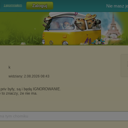
Nie masz j
zapomniałem
k
widziany: 2.08.2026 08:43
 na tym chomiku