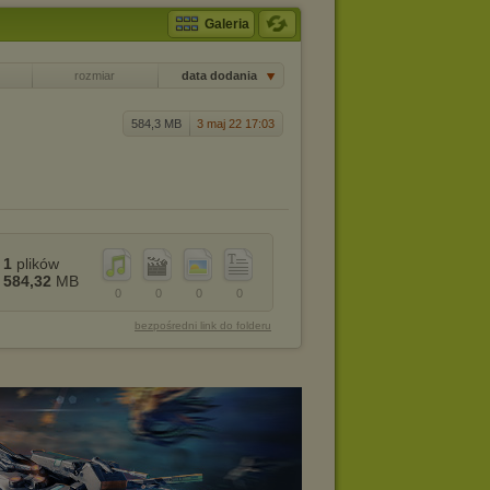
Galeria
rozmiar
data dodania
584,3 MB
3 maj 22 17:03
1
plików
584,32
MB
0
0
0
0
bezpośredni link do folderu