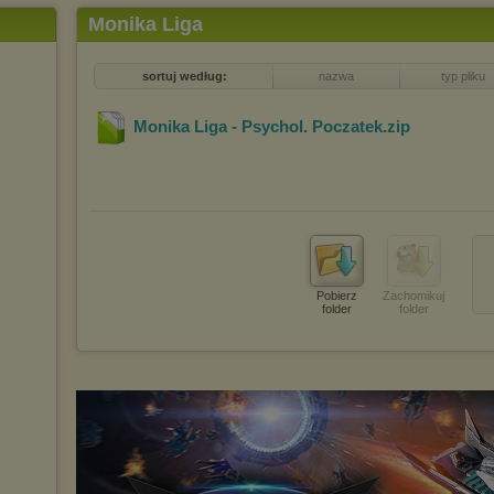
Monika Liga
sortuj według:
nazwa
typ pliku
Monika Liga - Psychol. Poczatek
.zip
Pobierz
Zachomikuj
folder
folder