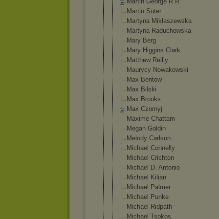
Martin George R R
Martin Suter
Martyna Miklaszewsk
a
Martyna Raduchowska
Mary Berg
Mary Higgins Clark
Matthew Reilly
Maurycy Nowakowski
Max Bentow
Max Bilski
Max Brooks
Max Czornyj
Maxime Chattam
Megan Goldin
Melody Carlson
Michael Connelly
Michael Crichton
Michael D. Antonio
Michael Kilian
Michael Palmer
Michael Punke
Michael Ridpath
Michael Tsokos