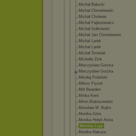
Michał Bałucki
Michal Chmielewski
Michał Cholewa
Michał Fajbusiewic
z
Michał Gołkowski
Michał Jan Chmielewski
Michal Larek
Michał Larek
Michał Śmielak
Michelle Zink
Mieczyslaw Gorzka
Mieczysław Gorzka
Mikołaj Podolski
Miłosz Fryzeł
Milt Bearden
Minka Kent
Miron Bialoszewsk
i
Mirosław M. Bujko
Monika Góra
Monika Hołyk Arora
Monika Liga
Monika Rakusa