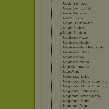
Maciej Siembieda
Maciej Słomczyński
Maciej Wojtyszko
Maeve Binchy
Magda Omilianowic
z
Magda Skubisz
Magda Stachula
Magdalena Kozak
Magdalena Majcher
Magdalena Maria Kaluzyńska
Magdalena Sobota
Magdalena Wilk
Magdalena Zimniak
Maja Komorowska
Maja Wolny
Małgorzata Hayles
Małgorzata i Michał Kuźmińscy
Małgorzata i Michał Kużmińscy
Małgorzata Kochanowicz
Małgorzata Oliwia Sobczak
Małgorzata Radtke
Małgorzata Rogala