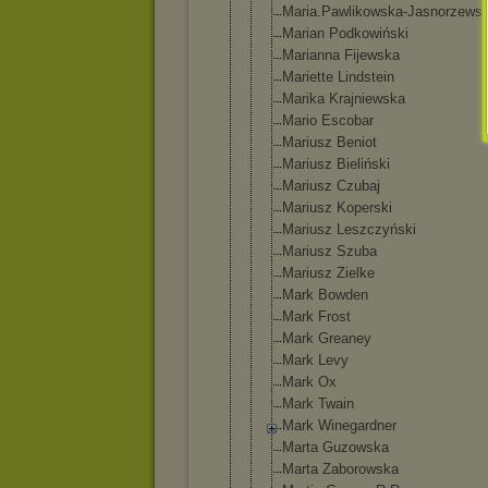
Maria.Pawli
kowska-Jasn
orzews
Marian Podkowiński
Marianna Fijewska
Mariette Lindstein
Marika Krajniewska
Mario Escobar
Mariusz Beniot
Mariusz Bieliński
Mariusz Czubaj
Mariusz Koperski
Mariusz Leszczyński
Mariusz Szuba
Mariusz Zielke
Mark Bowden
Mark Frost
Mark Greaney
Mark Levy
Mark Ox
Mark Twain
Mark Winegardner
Marta Guzowska
Marta Zaborowska