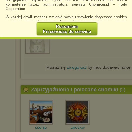
plpija
napisano 10.06.2026 21:53
ka
komputerze przez administratora serwisu Chomikuj.pl – Kelo
dziękuję
Corporation.
W każdej chwili możesz zmienić swoje ustawienia dotyczące cookies
w swojej przeglądarce internetowej. Dowiedz się więcej w naszej
Polityce Prywatności -
http://chomikuj.pl/PolitykaPrywatnosci.aspx
.
Rozumiem
Przechodzę do serwisu
lileath1
napisano 20.06.2026 21:29
Jednocześnie informujemy że zmiana ustawień przeglądarki może
Dziękuję
spowodować ograniczenie korzystania ze strony Chomikuj.pl.
W przypadku braku twojej zgody na akceptację cookies niestety
prosimy o opuszczenie serwisu chomikuj.pl.
Wykorzystanie plików cookies
przez
Zaufanych Partnerów
(dostosowanie reklam do Twoich potrzeb, analiza skuteczności działań
Musisz się
zalogować
by móc dodawać nowe w
marketingowych).
Wyrażenie sprzeciwu spowoduje, że wyświetlana Ci reklama nie
będzie dopasowana do Twoich preferencji, a będzie to reklama
wyświetlona przypadkowo.
Zaprzyjaźnione i polecane chomiki
(2)
Istnieje możliwość zmiany ustawień przeglądarki internetowej w
sposób uniemożliwiający przechowywanie plików cookies na
urządzeniu końcowym. Można również usunąć pliki cookies,
dokonując odpowiednich zmian w ustawieniach przeglądarki
internetowej.
Pełną informację na ten temat znajdziesz pod adresem
http://chomikuj.pl/PolitykaPrywatnosci.aspx
.
ssonja
aneskw