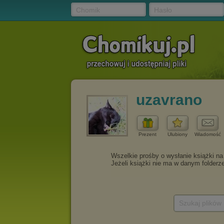
Chomik
Hasło
uzavrano
Prezent
Ulubiony
Wiadomość
Szukaj plików