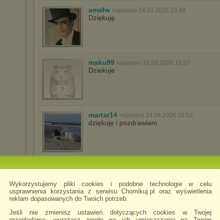
amafw
napisano 24.03.2026 10:48
Dziękuję
maku99
napisano 31.03.2026 15:27
Dziekuje
martar14
napisano 24.04.2026 16:52
dziękuję i pozdrawiam
sharon70
napisano 21.05.2026 17:45
Dziękuję
Wykorzystujemy pliki cookies i podobne technologie w celu
usprawnienia korzystania z serwisu Chomikuj.pl oraz wyświetlenia
reklam dopasowanych do Twoich potrzeb.
Jeśli nie zmienisz ustawień dotyczących cookies w Twojej
przeglądarce, wyrażasz zgodę na ich umieszczanie na Twoim