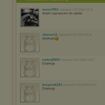
mona7551
napisano 1.02.2026 15:31
dzięki zapraszam do siebie
abacus11
napisano 6.02.2026 15:14
dziekuje
nadroj5602
napisano 3.03.2026 19:07
Dziękuję
kacperek231
napisano 5.03.2026 00:31
Dziękuję