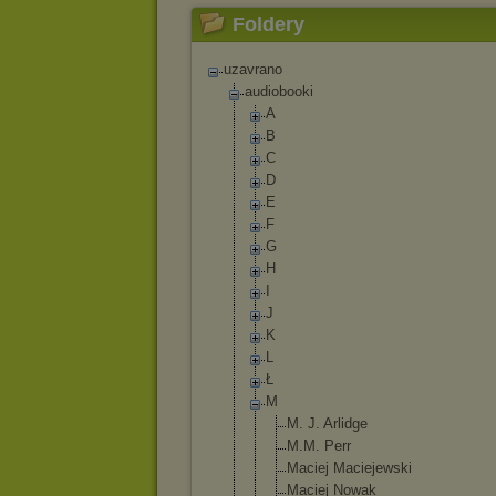
Foldery
uzavrano
audiobooki
A
B
C
D
E
F
G
H
I
J
K
L
Ł
M
M. J. Arlidge
M.M. Perr
Maciej Maciejewski
Maciej Nowak