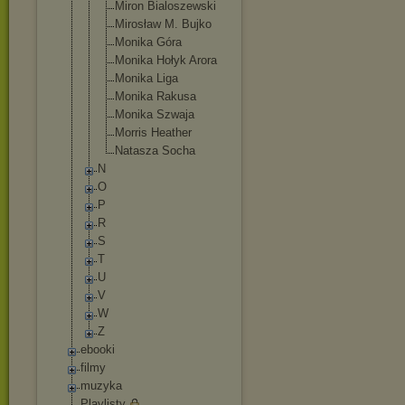
Miron Bialoszewsk
i
Mirosław M. Bujko
Monika Góra
Monika Hołyk Arora
Monika Liga
Monika Rakusa
Monika Szwaja
Morris Heather
Natasza Socha
N
O
P
R
S
T
U
V
W
Z
ebooki
filmy
muzyka
Playlisty