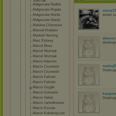
Sobczak
Małgorzata Radtke
Małgorzata Rogala
mona7
dzięki 
Malgorzata Warda
Małgorzata Warda
Malwina Chojnacka
Mamed Khalidov
Mankell Henning
abacus
Marc Elsberg
dziekuje
Marcel Moss
Marcel Woźniak
Marcel Wożniak
Marcin Adamiec
nadroj
Marcin Ciszewski
Dziękuj
Marcin Ciszewskl
Marcin Falinski
Marcin Faliński
Marcin Gryglik
Marcin Gutowski
kacper
Marcin Halski
Dziękuj
Marcin Jamiołkowsk
i
Marcin Kiszela
Marcin Kołodziejcz
yk