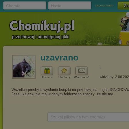
Chomik
Hasło
zapomniałem
uzavrano
k
widziany: 2.08.20
Prezent
Ulubiony
Wiadomość
Szukaj plików na tym chomiku