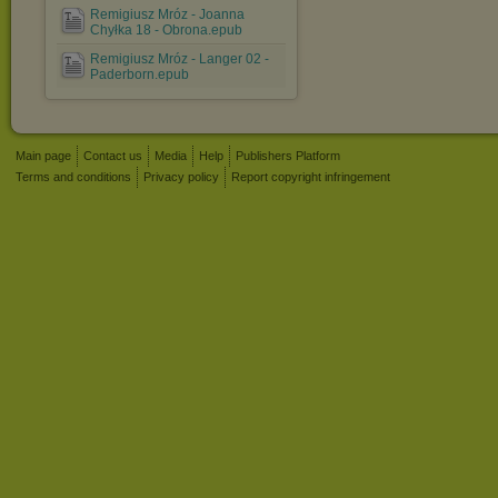
Remigiusz Mróz - Joanna
Chyłka 18 - Obrona.epub
Remigiusz Mróz - Langer 02 -
Paderborn.epub
Main page
Contact us
Media
Help
Publishers Platform
Terms and conditions
Privacy policy
Report copyright infringement