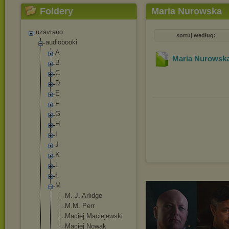
Foldery
Maria Nurowska
uzavrano
sortuj według:
audiobooki
A
Maria Nurowska
B
C
D
E
F
G
H
I
J
K
L
Ł
M
M. J. Arlidge
M.M. Perr
Maciej Maciejewski
Maciej Nowak