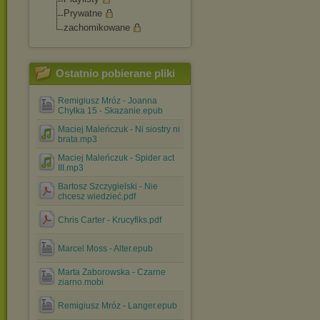
Prywatne
zachomikowane
Ostatnio pobierane pliki
Remigiusz Mróz - Joanna
Chyłka 15 - Skazanie.epub
Maciej Maleńczuk - Ni siostry ni
brata.mp3
Maciej Maleńczuk - Spider act
III.mp3
Bartosz Szczygielski - Nie
chcesz wiedzieć.pdf
Chris Carter - Krucyfiks.pdf
Marcel Moss - Alter.epub
Marta Zaborowska - Czarne
ziarno.mobi
Remigiusz Mróz - Langer.epub