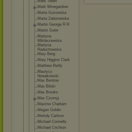
Mark Twain
Mark Winegardner
Marta Guzowska
Marta Zaborowska
Martin George R R
Martin Suter
Martyna
Miklaszewsk
a
Martyna
Raduchowska
Mary Berg
Mary Higgins Clark
Matthew Reilly
Maurycy
Nowakowski
Max Bentow
Max Bilski
Max Brooks
Max Czornyj
Maxime Chattam
Megan Goldin
Melody Carlson
Michael Connelly
Michael Crichton