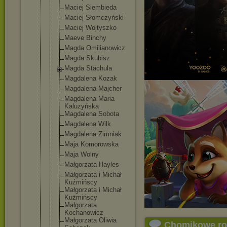
Maciej Siembieda
Maciej Słomczyński
Maciej Wojtyszko
Maeve Binchy
Magda Omilianowic
z
Magda Skubisz
Magda Stachula
Magdalena Kozak
Magdalena Majcher
Magdalena Maria
Kaluzyńska
Magdalena Sobota
Magdalena Wilk
Magdalena Zimniak
Maja Komorowska
Maja Wolny
Małgorzata Hayles
Małgorzata i Michał
Kuźmińscy
Małgorzata i Michał
Kużmińscy
Małgorzata
Kochanowicz
Małgorzata Oliwia
Chomikowe r