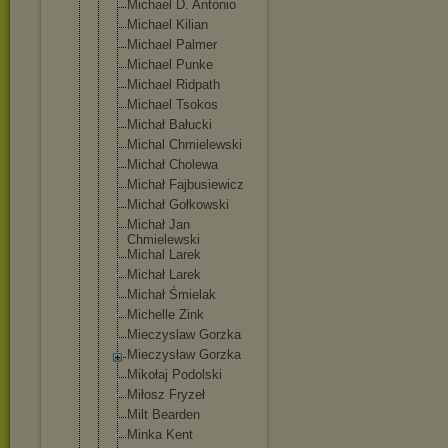
Michael D. Antonio
Michael Kilian
Michael Palmer
Michael Punke
Michael Ridpath
Michael Tsokos
Michał Bałucki
Michal Chmielewski
Michał Cholewa
Michał Fajbusiewic
z
Michał Gołkowski
Michał Jan
Chmielewski
Michal Larek
Michał Larek
Michał Śmielak
Michelle Zink
Mieczyslaw Gorzka
Mieczysław Gorzka
Mikołaj Podolski
Miłosz Fryzeł
Milt Bearden
Minka Kent