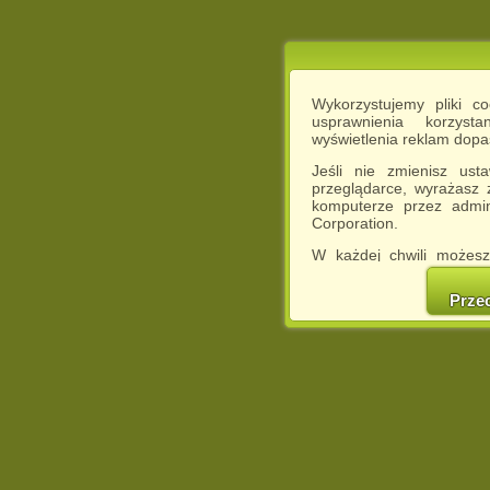
Wykorzystujemy pliki c
usprawnienia korzyst
wyświetlenia reklam dop
Jeśli nie zmienisz ust
przeglądarce, wyrażasz
komputerze przez admin
Corporation.
W każdej chwili możesz
cookies w swojej przeglą
w naszej Pol
Prze
http://chomikuj.pl/Polity
Jednocześnie informuje
może spowodować ogr
Chomikuj.pl.
W przypadku braku twojej
prosimy o opuszczenie se
Wykorzystanie plików c
(dostosowanie reklam do