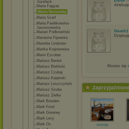
plpija
n
Jozefack
dziękuję
Maria Fagyas
Maria Nurowska
Maria Szarf
Maria.Pawli
kowska-
Jasn
orzewska
lileath1
Marian Podkowiński
Dziękuj
Marianna Fijewska
Mariette Lindstein
Marika Krajniewska
Mario Escobar
Mariusz Beniot
Musisz się
Mariusz Bieliński
Mariusz Czubaj
Mariusz Koperski
Mariusz Leszczyński
Zaprzyjaźnion
Mariusz Szuba
Mariusz Zielke
Mark Bowden
Mark Frost
Mark Greaney
Mark Levy
Mark Ox
ssonja