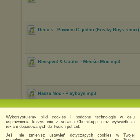
Dennis - Powiem Ci jedno (Freaky Boys remix)
Reespect & Coofer - Miłości Moc
.mp3
Nasza Noc - Playboys
.mp3
Wykorzystujemy pliki cookies i podobne technologie w celu
usprawnienia korzystania z serwisu Chomikuj.pl oraz wyświetlenia
reklam dopasowanych do Twoich potrzeb.
Jeśli nie zmienisz ustawień dotyczących cookies w Twojej
Wysokiej jakości legalny materiał!
przeglądarce, wyrażasz zgodę na ich umieszczanie na Twoim