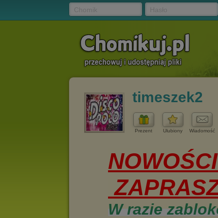
Chomik
Hasło
timeszek2
Prezent
Ulubiony
Wiadomość