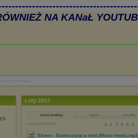
 na tym chomiku
Luty 2017
sortuj według:
nazwa
typ pliku
ZEŃ
« poprzednia strona
2
3
4
5
6
1
Silvers - Dziewczyna w mini (Mono remix)
.mp