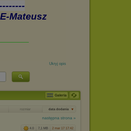
Ukryj opis
Galeria
rozmiar
data dodania
następna strona »
3
4.0
7,1 MB
2 mar 17 17:42