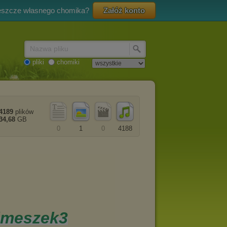
eszcze własnego chomika?
Załóż konto
Nazwa pliku
pliki
chomiki
4189
plików
34,68
GB
0
1
0
4188