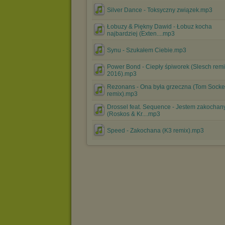
Silver Dance - Toksyczny związek.mp3
Łobuzy & Piękny Dawid - Łobuz kocha
najbardziej (Exten....mp3
Synu - Szukałem Ciebie.mp3
Power Bond - Ciepły śpiworek (Slesch rem
2016).mp3
Rezonans - Ona była grzeczna (Tom Socke
remix).mp3
Drossel feat. Sequence - Jestem zakochan
(Roskos & Kr....mp3
Speed - Zakochana (K3 remix).mp3