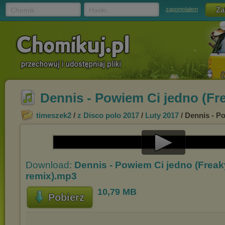
Chomik
Hasło
zapomniałem
Dennis - Powiem Ci jedno (Fr
timeszek2
/
z Disco polo 2017
/
Luty 2017
/ Dennis - P
Play
Download:
Dennis - Powiem Ci jedno (Frea
Video
remix).mp3
10,79 MB
Pobierz