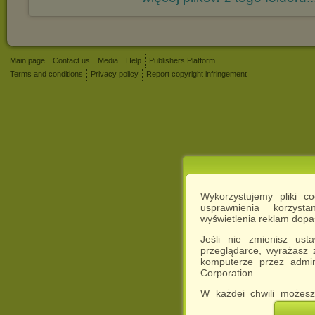
Main page
Contact us
Media
Help
Publishers Platform
Terms and conditions
Privacy policy
Report copyright infringement
Wykorzystujemy pliki c
usprawnienia korzyst
wyświetlenia reklam dop
Jeśli nie zmienisz ust
przeglądarce, wyrażasz
komputerze przez admin
Corporation.
W każdej chwili możesz
cookies w swojej przeglą