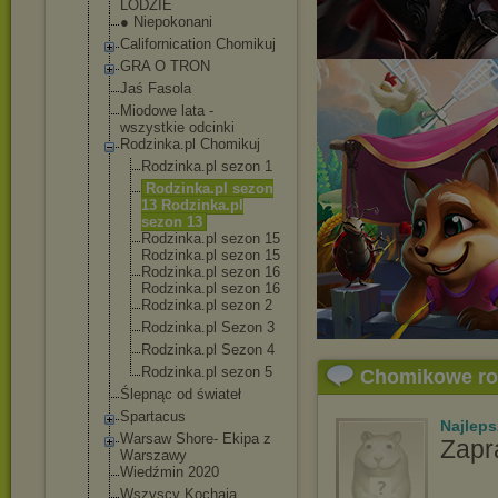
LODZIE
● Niepokonani
Californicatio
n Chomikuj
GRA O TRON
Jaś Fasola
Miodowe lata -
wszystkie odcinki
Rodzinka.pl Chomikuj
Rodzinka.pl sezon 1
Rodzinka.pl sezon
13 Rodzinka.pl
sezon 13
Rodzinka.pl sezon 15
Rodzinka.pl sezon 15
Rodzinka.pl sezon 16
Rodzinka.pl sezon 16
Rodzinka.pl sezon 2
Rodzinka.pl Sezon 3
Rodzinka.pl Sezon 4
Rodzinka.pl sezon 5
Chomikowe r
Ślepnąc od świateł
Spartacus
Najlep
Warsaw Shore- Ekipa z
Zapr
Warszawy
Wiedźmin 2020
Wszyscy Kochają