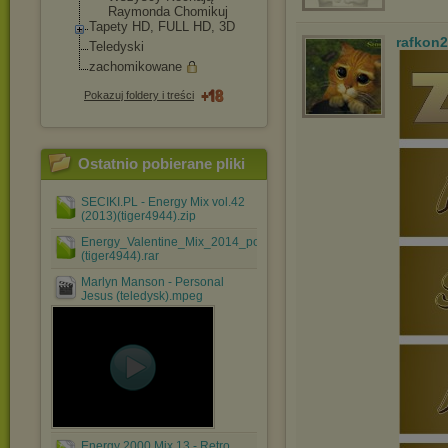
Raymonda Chomikuj
Tapety HD, FULL HD, 3D
rafkon2
Teledyski
zachomikowane
Pokazuj foldery i treści
Ostatnio pobierane pliki
SECIKI.PL - Energy Mix vol.42
(2013)(tiger4944).zip
Energy_Valentine_Mix_2014_podzielony
(tiger4944).rar
Marlyn Manson - Personal
Jesus (teledysk).mpeg
Energy 2000 Mix 13 - Retro