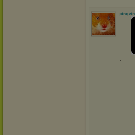
pinqvi
.