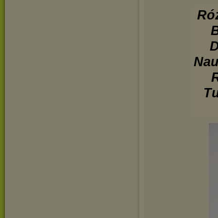
Róż
B
D
Nau
R
Tu