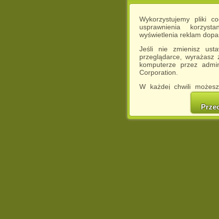
Wykorzystujemy pliki c
usprawnienia korzyst
wyświetlenia reklam dop
Jeśli nie zmienisz ust
przeglądarce, wyrażasz
komputerze przez admin
Corporation.
W każdej chwili możesz
cookies w swojej przeglą
w naszej Pol
Prze
http://chomikuj.pl/Polity
Jednocześnie informuje
może spowodować ogr
Chomikuj.pl.
W przypadku braku twojej
prosimy o opuszczenie se
Wykorzystanie plików c
(dostosowanie reklam do
działań marketingowych).
Wyrażenie sprzeciwu spo
będzie dopasowana do Tw