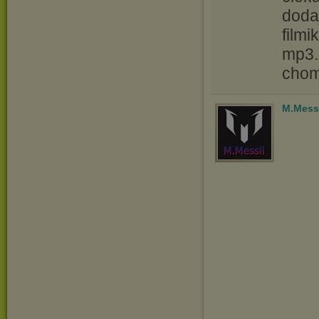
doda
film
mp3.
chom
M.Mess