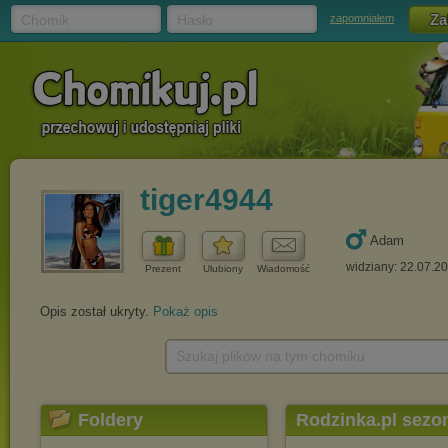
Chomik
Hasło
zapomniałem
tiger4944
Adam
widziany: 22.07.2
Prezent
Ulubiony
Wiadomość
Opis został ukryty.
Pokaż opis
Szukaj plików na tym chomiku
Foldery
Rodzinka.pl sezo