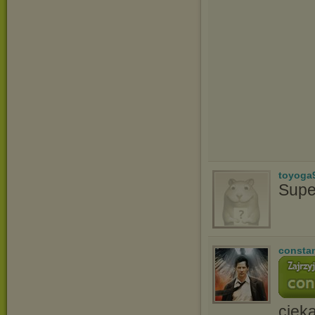
toyoga
Supe
consta
ciek