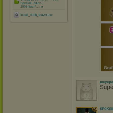
Special Edition
2008(tiger4....rar
install_flash_player.exe
meyepa
Supe
SP0KSI