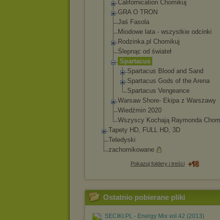
Californicatio
n Chomikuj
GRA O TRON
Jaś Fasola
Miodowe lata - wszystkie odcinki
Rodzinka.pl Chomikuj
Ślepnąc od świateł
Spartacus
Spartacus Blood and Sand
Spartacus Gods of the Arena
Spartacus Vengeance
Warsaw Shore- Ekipa z Warszawy
Wiedźmin 2020
Wszyscy Kochają Raymonda Chom
Tapety HD, FULL HD, 3D
Teledyski
zachomikowane
Pokazuj foldery i treści
Ostatnio pobierane pliki
SECIKI.PL - Energy Mix vol.42 (2013)