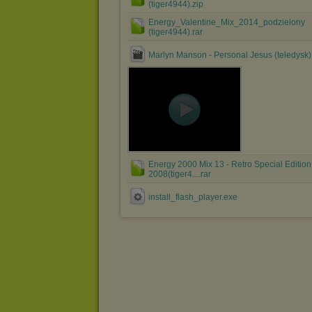
(tiger4944).zip
Energy_Valentine_Mix_2014_podzielony
(tiger4944).rar
Marlyn Manson - Personal Jesus (teledysk
Energy 2000 Mix 13 - Retro Special Edition
2008(tiger4....rar
install_flash_player.exe