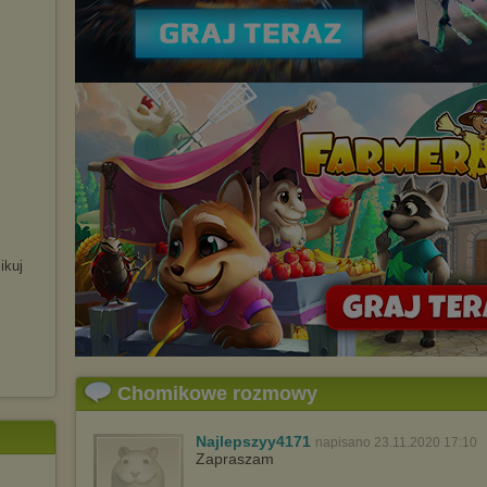
ikuj
Chomikowe rozmowy
Najlepszyy4171
napisano 23.11.2020 17:10
Zapraszam