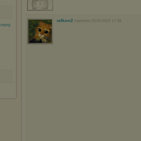
rafkon2
napisano 20.04.2021 17:36
).mpeg