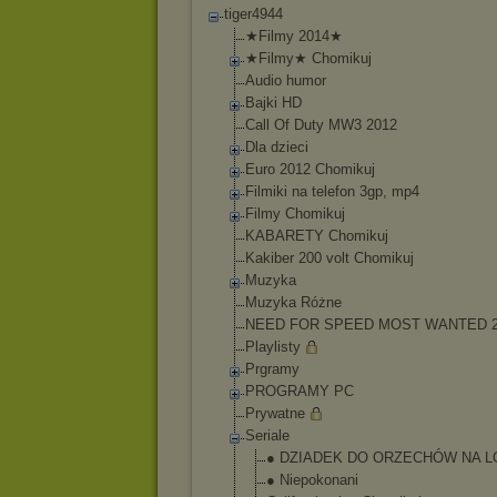
tiger4944
★Filmy 2014★
★Filmy★ Chomikuj
Audio humor
Bajki HD
Call Of Duty MW3 2012
Dla dzieci
Euro 2012 Chomikuj
Filmiki na telefon 3gp, mp4
Filmy Chomikuj
KABARETY Chomikuj
Kakiber 200 volt Chomikuj
Muzyka
Muzyka Różne
NEED FOR SPEED MOST WANTED 2
Playlisty
Prgramy
PROGRAMY PC
Prywatne
Seriale
● DZIADEK DO ORZECHÓW NA L
● Niepokonani