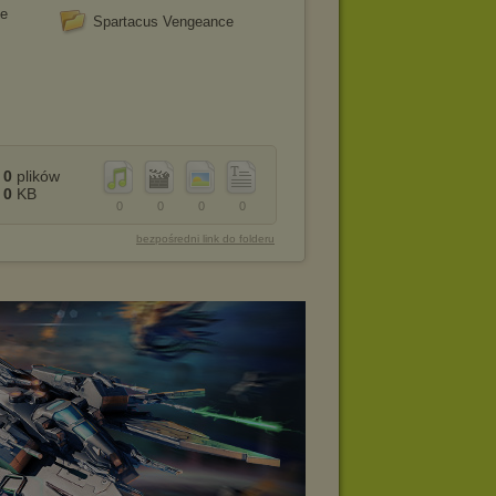
he
Spartacus Vengeance
0
plików
0
KB
0
0
0
0
bezpośredni link do folderu