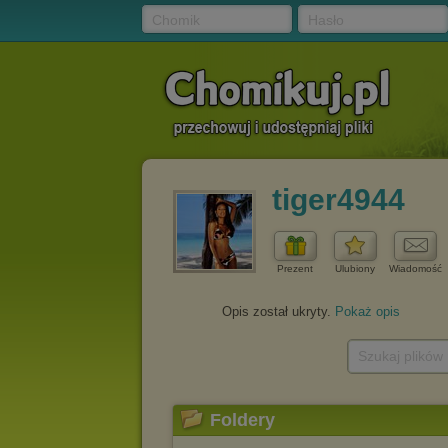
Chomik
Hasło
tiger4944
Prezent
Ulubiony
Wiadomość
Opis został ukryty.
Pokaż opis
Szukaj plików
Foldery