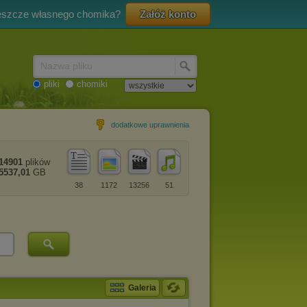
eszcze własnego chomika?
Załóż konto
Nazwa pliku
pliki
chomiki
dodatkowe uprawnienia
14901
plików
5537,01
GB
38
1172
13256
51
Galeria