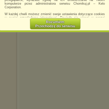
SP0KSIK__I976_oki
napisano 5.08.2022 11:
komputerze przez administratora serwisu Chomikuj.pl – Kelo
Corporation.
W każdej chwili możesz zmienić swoje ustawienia dotyczące cookies
w swojej przeglądarce internetowej. Dowiedz się więcej w naszej
Polityce Prywatności -
http://chomikuj.pl/PolitykaPrywatnosci.aspx
.
Rozumiem
Przechodzę do serwisu
Jednocześnie informujemy że zmiana ustawień przeglądarki może
spowodować ograniczenie korzystania ze strony Chomikuj.pl.
W przypadku braku twojej zgody na akceptację cookies niestety
prosimy o opuszczenie serwisu chomikuj.pl.
Wykorzystanie plików cookies
przez
Zaufanych Partnerów
(dostosowanie reklam do Twoich potrzeb, analiza skuteczności działań
marketingowych).
Wyrażenie sprzeciwu spowoduje, że wyświetlana Ci reklama nie
będzie dopasowana do Twoich preferencji, a będzie to reklama
wyświetlona przypadkowo.
Istnieje możliwość zmiany ustawień przeglądarki internetowej w
sposób uniemożliwiający przechowywanie plików cookies na
urządzeniu końcowym. Można również usunąć pliki cookies,
dokonując odpowiednich zmian w ustawieniach przeglądarki
internetowej.
Pełną informację na ten temat znajdziesz pod adresem
http://chomikuj.pl/PolitykaPrywatnosci.aspx
.