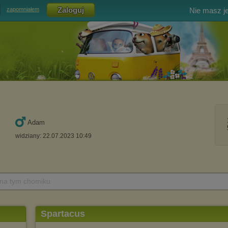
Nie masz j
zapomniałem
Adam
widziany: 22.07.2023 10:49
 na tym chomiku
Spartacus