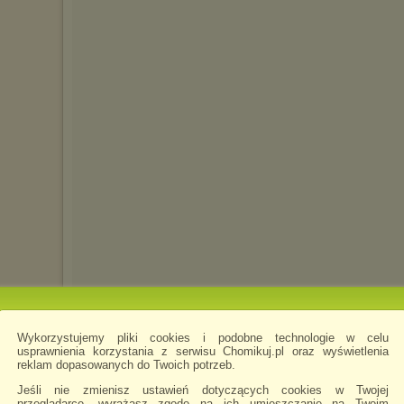
meyepas293
napisano 3.04.2022 17:58
Super chomik
Wykorzystujemy pliki cookies i podobne technologie w celu
usprawnienia korzystania z serwisu Chomikuj.pl oraz wyświetlenia
reklam dopasowanych do Twoich potrzeb.
Jeśli nie zmienisz ustawień dotyczących cookies w Twojej
przeglądarce, wyrażasz zgodę na ich umieszczanie na Twoim