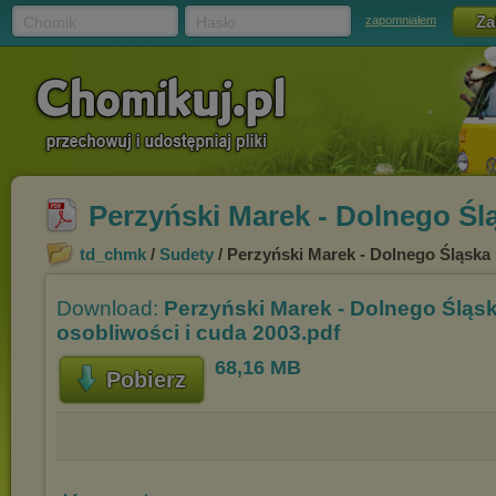
Chomik
Hasło
zapomniałem
Perzyński Marek - Dolnego Ślą
td_chmk
/
Sudety
/ Perzyński Marek - Dolnego Śląska 
Download:
Perzyński Marek - Dolnego Śląsk
osobliwości i cuda 2003.pdf
68,16 MB
Pobierz