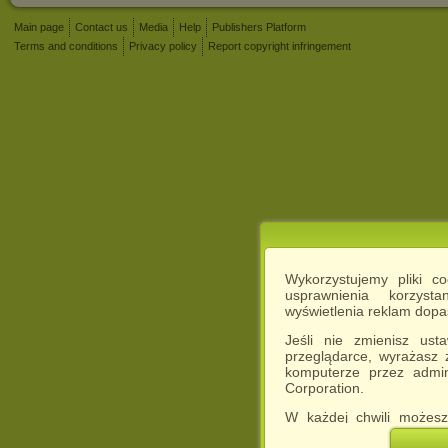
Main page
Contact us
Media
Help
Publishers Platform
Terms and conditions
Privacy policy
Report copyright infringement
Wykorzystujemy pliki c
usprawnienia korzyst
wyświetlenia reklam dop
Jeśli nie zmienisz ust
przeglądarce, wyrażasz
komputerze przez admin
Corporation.
W każdej chwili możesz
cookies w swojej przeglą