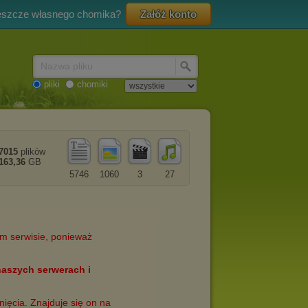
eszcze własnego chomika?
Załóż konto
Nazwa pliku
pliki
chomiki
7015
plików
163,36
GB
5746
1060
3
27