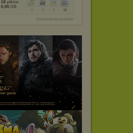
18
plików
0,95
GB
0
0
0
18
bezpośredni link do folderu