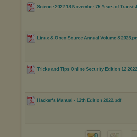
Science 2022 18 November 75 Years of Transis
Istnieje możliwość zmiany ustawień przeglądarki internetowej w
sposób uniemożliwiający przechowywanie plików cookies na
urządzeniu końcowym. Można również usunąć pliki cookies,
dokonując odpowiednich zmian w ustawieniach przeglądarki
internetowej.
Pełną informację na ten temat znajdziesz pod adresem
Linux & Open Source Annual Volume 8 2023
.p
http://chomikuj.pl/PolitykaPrywatnosci.aspx
.
Tricks and Tips Online Security Edition 12 202
Hacker's Manual - 12th Edition 2022
.pdf