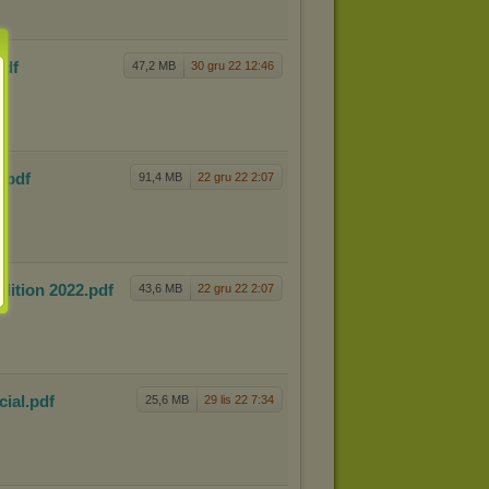
pdf
47,2 MB
30 gru 22 12:46
9
.pdf
91,4 MB
22 gru 22 2:07
ition 2
022
.pdf
43,6 MB
22 gru 22 2:07
cial
.pdf
25,6 MB
29 lis 22 7:34