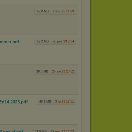
49,8 MB
1 wrz 25 14:29
Summer
.pdf
12,2 MB
20 paź 23 2:34
39,8 MB
24 sie 23 23:52
Ed14 20
23
.pdf
46,1 MB
3 lip 23 17:51
 Speci
al
.pdf
21,5 MB
17 mar 23 12:52