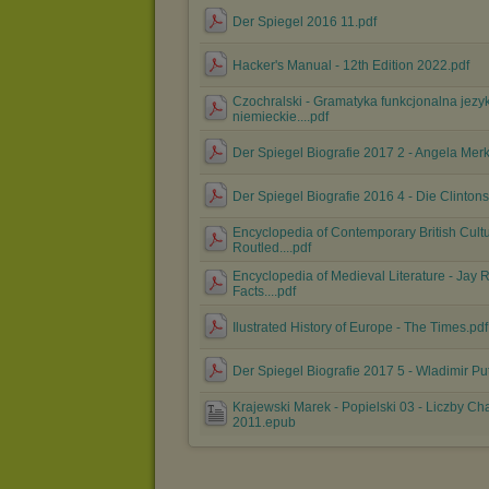
Der Spiegel 2016 11.pdf
Hacker's Manual - 12th Edition 2022.pdf
Czochralski - Gramatyka funkcjonalna jezy
niemieckie....pdf
Der Spiegel Biografie 2017 2 - Angela Merk
Der Spiegel Biografie 2016 4 - Die Clintons
Encyclopedia of Contemporary British Cultu
Routled....pdf
Encyclopedia of Medieval Literature - Jay 
Facts....pdf
Ilustrated History of Europe - The Times.pdf
Der Spiegel Biografie 2017 5 - Wladimir Put
Krajewski Marek - Popielski 03 - Liczby Ch
2011.epub