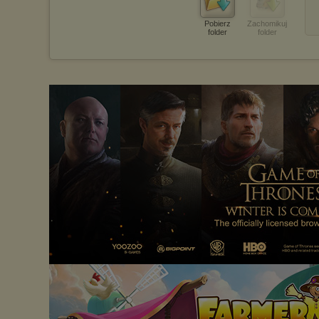
Pobierz
Zachomikuj
folder
folder