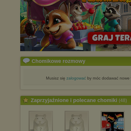
Chomikowe rozmowy
Musisz się
zalogować
by móc dodawać nowe w
Zaprzyjaźnione i polecane chomiki
(48)