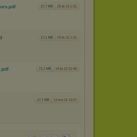
tors
.pdf
37,7 MB
25 lis 22 1:31
df
17,1 MB
25 lis 22 1:31
2
.pdf
71,7 MB
14 lis 22 21:46
17,7 MB
13 kwi 22 19:57