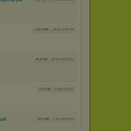
110,8 MB
24 lut 23 21:49
66,8 MB
16 sty 23 23:22
57,6 MB
9 sty 23 0:07
.pdf
56,2 MB
7 sty 23 22:53