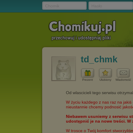
Chomik
Hasło
td_chmk
Prezent
Ulubiony
Wiadomość