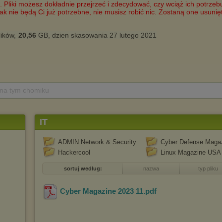
 na tym chomiku
IT
ADMIN Network & Security
Cyber Defense Maga
Hackercool
Linux Magazine USA 
sortuj według:
nazwa
typ pliku
Cyber Magazine 2023 11
.pdf