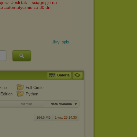
Ukryj opis
Galeria
zine
Full Circle
Edition
Python
rozmiar
data dodania
164,6 MB
1 wrz 25 14:30