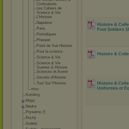
Civilisatio
ns
Les Cahiers de
Science & Vie
L'Histoire
Napoleon
Histoire & Coll
Paris
Foot Soldiers 1
Periodiques
Pharaon
Point de Vue Histoire
Pour la science
Histoire & Coll
Science & Vie
Science & Vie
Guerres & Histoire
Sciences et Avenir
Secrets d'Histoire
Histoire & Colle
Tout Sur l'Histoire
Uniformes et E
misc
Komiksy
Mapy
Nauka
Prywatne
Ruchy
Sudety