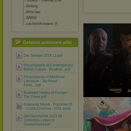
Sudety - miesięcznik
Writing
Wroclaw
WWW
zachomikowane
Ostatnio pobierane pliki
Der Spiegel 2016 11.pdf
Encyclopedia of Contemporary
British Culture - Routled....pdf
Encyclopedia of Medieval
Literature - Jay Ruud -
Facts....pdf
Ilustrated History of Europe -
The Times.pdf
Krajewski Marek - Popielski 03
- Liczby Charona - 2011.epub
Zeit Geschichte 2021 06
Judisches Leben in
Deutschland.pdf