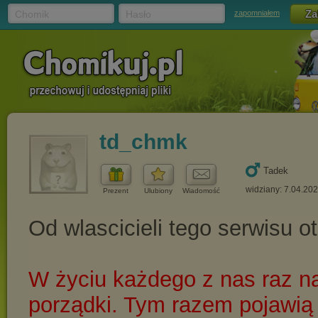
Chomik
Hasło
zapomniałem
td_chmk
Tadek
widziany: 7.04.20
Prezent
Ulubiony
Wiadomość