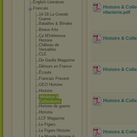
English Literature
Histoire & Coll
Francais
nfanterie
.pdf
14-18 La Grande
Guerre
Batailles & Blindes
Beaux Arts
Ça M'Intéresse
Histoire & Coll
Histoire
Château de
Versailles
CLE
De Gaulle Magazine
Détours en France
Histoire & Coll
Écoute
Francais Present
GEO Histoire
Histoire
Histoire &
Histoire & Coll
Collections
Histoire de guerre
Historia
LCF Magazine
Le Figaro
Le Figaro Histoire
Histoire & Coll
Le Monde Histoire &