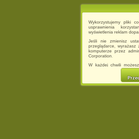
Wykorzystujemy pliki c
usprawnienia korzyst
wyświetlenia reklam dop
Jeśli nie zmienisz ust
przeglądarce, wyrażasz
komputerze przez admin
Corporation.
W każdej chwili możesz
cookies w swojej przeglą
w naszej Pol
Prze
http://chomikuj.pl/Polity
Jednocześnie informuje
może spowodować ogr
Chomikuj.pl.
W przypadku braku twojej
prosimy o opuszczenie se
Wykorzystanie plików c
(dostosowanie reklam do
działań marketingowych).