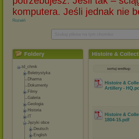
Rozwiń
Szukaj plików na tym chomiku
Foldery
Histoire & Collec
td_chmk
sortuj według:
Beletrystyka
Dharma
Histoire & Coll
Dokumenty
Artillery - HQ
.p
Filmy
Galeria
Geologia
Historia
Histoire & Coll
IT
1804-15
.pdf
Języki obce
Deutsch
English