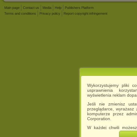
Main page
Contact us
Media
Help
Publishers Platform
Terms and conditions
Privacy policy
Report copyright infringement
Wykorzystujemy pliki c
usprawnienia korzyst
wyświetlenia reklam dop
Jeśli nie zmienisz ust
przeglądarce, wyrażasz
komputerze przez admin
Corporation.
W każdej chwili możesz
cookies w swojej przeglą