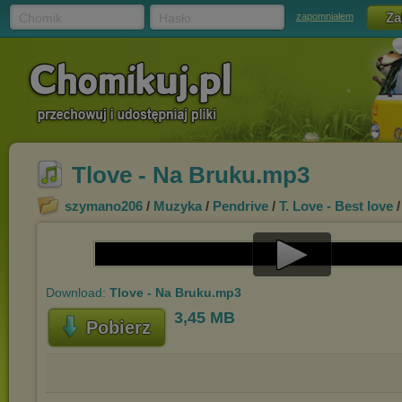
Chomik
Hasło
zapomniałem
Tlove - Na Bruku.mp3
szymano206
/
Muzyka
/
Pendrive
/
T. Love - Best love
/
Play
Download:
Tlove - Na Bruku.mp3
Video
3,45 MB
Pobierz