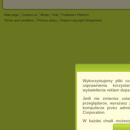
Main page
Contact us
Media
Help
Publishers Platform
Terms and conditions
Privacy policy
Report copyright infringement
Wykorzystujemy pliki c
usprawnienia korzyst
wyświetlenia reklam dop
Jeśli nie zmienisz ust
przeglądarce, wyrażasz
komputerze przez admin
Corporation.
W każdej chwili możesz
cookies w swojej przeglą
w naszej Pol