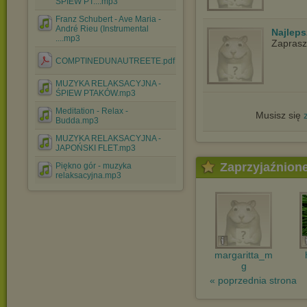
ŚPIEW PT....mp3
Franz Schubert - Ave Maria -
André Rieu (Instrumental
Najlep
....mp3
Zapras
COMPTINEDUNAUTREETE.pdf
MUZYKA RELAKSACYJNA -
ŚPIEW PTAKÓW.mp3
Meditation - Relax -
Musisz się
Budda.mp3
MUZYKA RELAKSACYJNA -
JAPOŃSKI FLET.mp3
Zaprzyjaźnion
Piękno gór - muzyka
relaksacyjna.mp3
margaritta_m
g
« poprzednia strona