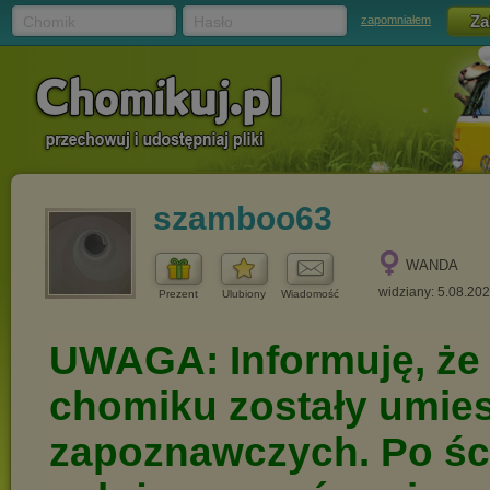
Chomik
Hasło
zapomniałem
szamboo63
WANDA
widziany: 5.08.20
Prezent
Ulubiony
Wiadomość