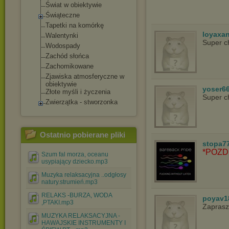
Świat w obiektywie
Świąteczne
Tapetki na komórkę
loyaxa
Walentynki
Super c
Wodospady
Zachód słońca
Zachomikowane
Zjawiska atmosferyczne w
obiektywie
yoser6
Złote myśli i życzenia
Super c
Zwierzątka - stworzonka
Ostatnio pobierane pliki
stopa7
*POZD
Szum fal morza, oceanu
usypiający dziecko.mp3
Muzyka relaksacyjna ..odgłosy
natury.strumień.mp3
RELAKS -BURZA, WODA
poyav1
,PTAKI.mp3
Zapras
MUZYKA RELAKSACYJNA -
HAWAJSKIE INSTRUMENTY I