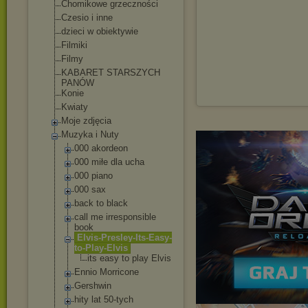
Chomikowe grzeczności
Czesio i inne
dzieci w obiektywie
Filmiki
Filmy
KABARET STARSZYCH
PANÓW
Konie
Kwiaty
Moje zdjęcia
Muzyka i Nuty
000 akordeon
000 miłe dla ucha
000 piano
000 sax
back to black
call me irresponsible
book
Elvis-Presley-
Its-Easy-
to-Pl
ay-Elvis
its easy to play Elvis
Ennio Morricone
Gershwin
hity lat 50-tych