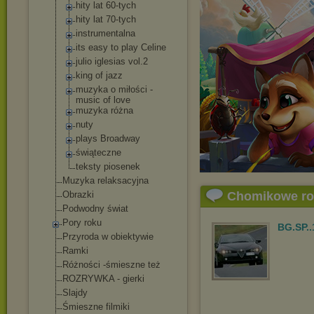
hity lat 60-tych
hity lat 70-tych
instrumentalna
its easy to play Celine
julio iglesias vol.2
king of jazz
muzyka o miłości -
music of love
muzyka różna
nuty
plays Broadway
świąteczne
teksty piosenek
Muzyka relaksacyjna
Obrazki
Chomikowe r
Podwodny świat
Pory roku
BG.SP..
Przyroda w obiektywie
Ramki
Różności -śmieszne też
ROZRYWKA - gierki
Slajdy
Śmieszne filmiki