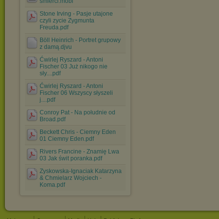
smierci.mobi
Stone Irving - Pasje utajone
czyli zycie Zygmunta
Freuda.pdf
Böll Heinrich - Portret grupowy
z damą.djvu
Ćwirlej Ryszard - Antoni
Fischer 03 Już nikogo nie
sły....pdf
Ćwirlej Ryszard - Antoni
Fischer 06 Wszyscy słyszeli
j....pdf
Conroy Pat - Na południe od
Broad.pdf
Beckett Chris - Ciemny Eden
01 Ciemny Eden.pdf
Rivers Francine - Znamię Lwa
03 Jak świt poranka.pdf
Zyskowska-Ignaciak Katarzyna
& Chmielarz Wojciech -
Koma.pdf