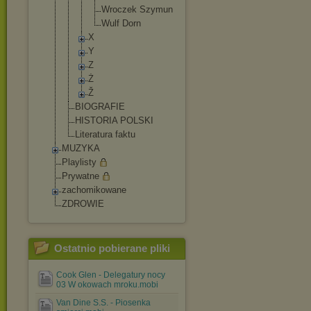
Wroczek Szymun
Wulf Dorn
X
Y
Z
Ż
Ž
BIOGRAFIE
HISTORIA POLSKI
Literatura faktu
MUZYKA
Playlisty
Prywatne
zachomikowane
ZDROWIE
Ostatnio pobierane pliki
Cook Glen - Delegatury nocy
03 W okowach mroku.mobi
Van Dine S.S. - Piosenka