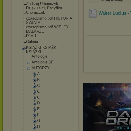
Andrzej Urbańczyk -
Dziękuje ci, Pacyfiku
Chomiczek
Walter Lucius - 
czasopismo pdf HISTORIA
ŚWIATA
czasopismo pdf WIELCY
MALARZE
DJVU
Galeria
KSIĄŻKI KSIĄŻKI
KSIĄŻKI
Antologie
Antologie SF
AUTORZY
A
B
C
Ć
Č
D
E
F
G
H