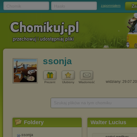
Chomik
Hasło
zapomniałem
ssonja
widziany: 29.07.2
Prezent
Ulubiony
Wiadomość
Szukaj plików na tym chomiku
Foldery
Walter Lucius
ssonja
sortuj według: