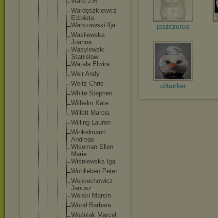
Ward J.R
Wardęszk
iewicz
Elżbieta
Warszaws
ki Ilja
jaszczurus
Wasilews
ka
Joanna
Wasylews
ki
Stanisła
w
Watała Elwira
Weir Andy
Weitz Chris
oiltanker
White Stephen
Wilhelm Kate
Willett Marcia
Willing Lauren
Winkelma
nn
Andreas
Wiseman Ellen
Marie
Wiśniews
ka Iga
Wohllebe
n Peter
Wojciech
owicz
Janusz
Wolski Marcin
Wood Barbara
Woźniak Marcel