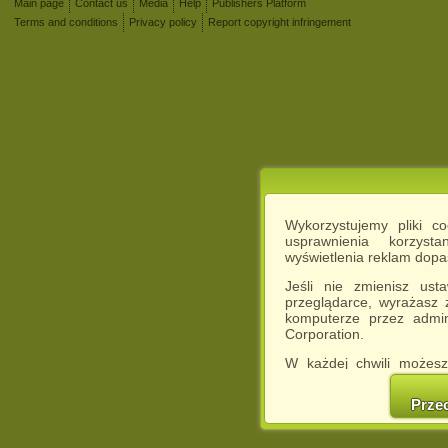
Main page
Contact us
Media
Help
Publishers Platform
Terms and conditions
Privacy policy
Report copyright infringement
Wykorzystujemy pliki c
usprawnienia korzyst
wyświetlenia reklam dop
Jeśli nie zmienisz ust
przeglądarce, wyrażasz
komputerze przez admin
Corporation.
W każdej chwili możesz
cookies w swojej przeglą
w naszej Pol
Prze
http://chomikuj.pl/Polity
Jednocześnie informuje