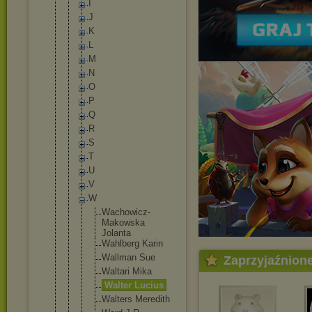
I
J
K
L
M
N
O
P
Q
R
S
T
U
V
W
Wachowic
z-
Makows
ka
Jolanta
Wahlberg Karin
Wallman Sue
Zaprzyjaźnion
Waltari Mika
Walter Lucius
Walters Meredith