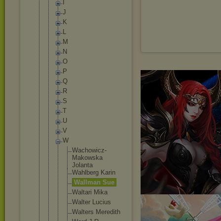
I
J
K
L
M
N
O
P
Q
R
S
T
U
V
W
Wachowic
z-
Makows
ka
Jolanta
Wahlberg Karin
Wallman Sue
Waltari Mika
Walter Lucius
Walters Meredith