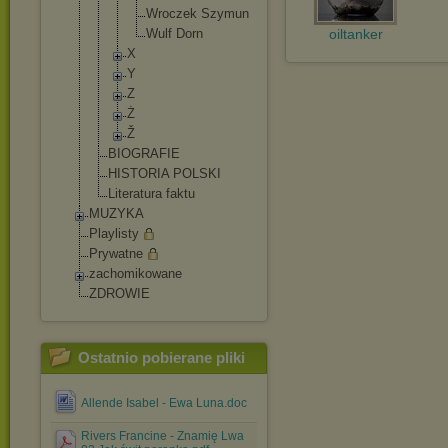
Wroczek Szymun
Wulf Dorn
oiltanker
X
Y
Z
Ż
Ž
BIOGRAFIE
HISTORIA POLSKI
Literatura faktu
MUZYKA
Playlisty
Prywatne
zachomikowane
ZDROWIE
Ostatnio pobierane pliki
Allende Isabel - Ewa Luna.doc
Rivers Francine - Znamię Lwa