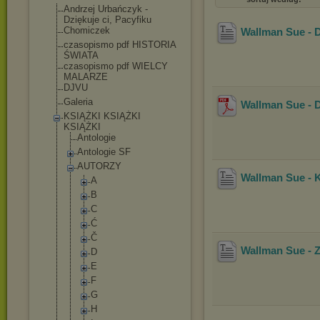
Andrzej Urbańczyk -
Dziękuje ci, Pacyfiku
Chomiczek
Wallman Sue - D
czasopismo pdf HISTORIA
ŚWIATA
czasopismo pdf WIELCY
MALARZE
DJVU
Galeria
Wallman Sue - D
KSIĄŻKI KSIĄŻKI
KSIĄŻKI
Antologie
Antologie SF
AUTORZY
Wallman Sue - 
A
B
C
Ć
Č
Wallman Sue - Z
D
E
F
G
H