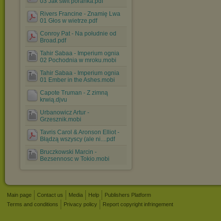
03 Jak świt poranka.pdf
Rivers Francine - Znamię Lwa
01 Głos w wietrze.pdf
Conroy Pat - Na południe od
Broad.pdf
Tahir Sabaa - Imperium ognia
02 Pochodnia w mroku.mobi
Tahir Sabaa - Imperium ognia
01 Ember in the Ashes.mobi
Capote Truman - Z zimną
krwią.djvu
Urbanowicz Artur -
Grzesznik.mobi
Tavris Carol & Aronson Elliot -
Błądzą wszyscy (ale ni....pdf
Bruczkowski Marcin -
Bezsennosc w Tokio.mobi
Main page
Contact us
Media
Help
Publishers Platform
Terms and conditions
Privacy policy
Report copyright infringement