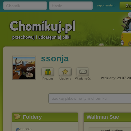
Chomik
Hasło
zapomniałem
ssonja
widziany: 29.07.2
Prezent
Ulubiony
Wiadomość
Szukaj plików na tym chomiku
Foldery
Wallman Sue
ssonja
sortuj według: