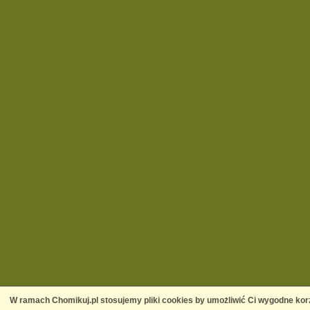
W ramach Chomikuj.pl stosujemy pliki cookies by umożliwić Ci wygodne korz