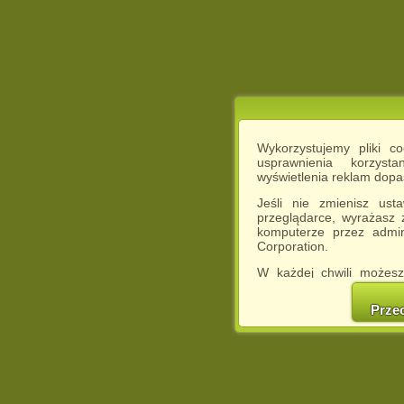
Wykorzystujemy pliki c
usprawnienia korzyst
wyświetlenia reklam dop
Jeśli nie zmienisz ust
przeglądarce, wyrażasz
komputerze przez admin
Corporation.
W każdej chwili możesz
cookies w swojej przeglą
w naszej Pol
Prze
http://chomikuj.pl/Polity
Jednocześnie informuje
może spowodować ogr
Chomikuj.pl.
W przypadku braku twojej