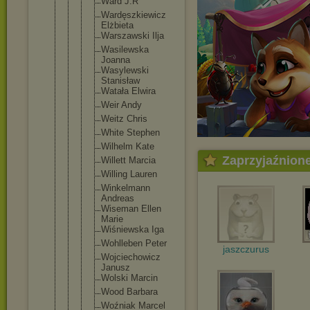
Ward J.R
Wardęszk
iewicz
Elżbieta
Warszaws
ki Ilja
Wasilews
ka
Joanna
Wasylews
ki
Stanisła
w
Watała Elwira
Weir Andy
Weitz Chris
White Stephen
Wilhelm Kate
Zaprzyjaźnion
Willett Marcia
Willing Lauren
Winkelma
nn
Andreas
Wiseman Ellen
Marie
Wiśniews
ka Iga
Wohllebe
n Peter
jaszczurus
Wojciech
owicz
Janusz
Wolski Marcin
Wood Barbara
Woźniak Marcel