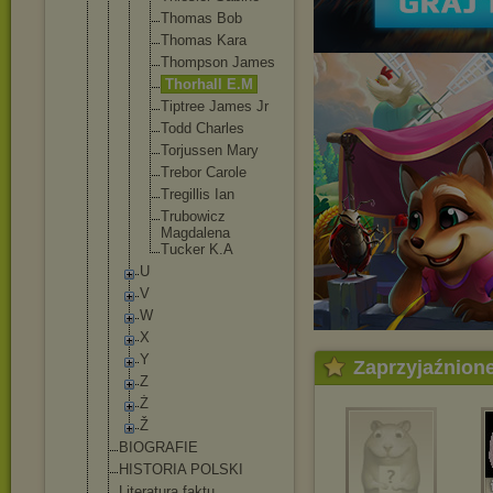
Thomas Bob
Thomas Kara
Thompson James
Thorhall E.M
Tiptree James Jr
Todd Charles
Torjusse
n Mary
Trebor Carole
Tregilli
s Ian
Trubowic
z
Magdalen
a
Tucker K.A
U
V
W
X
Y
Zaprzyjaźnion
Z
Ż
Ž
BIOGRAFIE
HISTORIA POLSKI
Literatura faktu