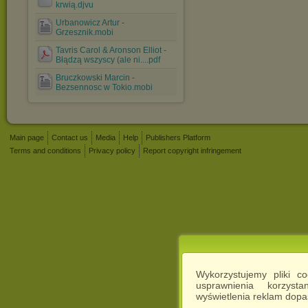
krwią.djvu
Urbanowicz Artur -
Grzesznik.mobi
Tavris Carol & Aronson Elliot -
Błądzą wszyscy (ale ni....pdf
Bruczkowski Marcin -
Bezsennosc w Tokio.mobi
Main page
Contact us
Media
Help
Publishers Platform
Terms and conditions
Privacy policy
Report copyright infringement
Wykorzystujemy pliki c
usprawnienia korzyst
wyświetlenia reklam dop