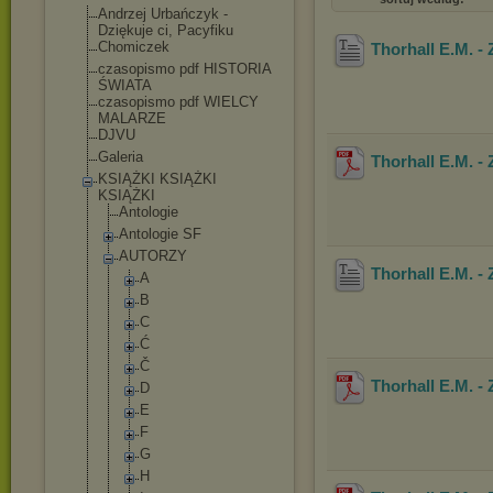
Andrzej Urbańczyk -
Dziękuje ci, Pacyfiku
Chomiczek
Thorhall E.M. -
czasopismo pdf HISTORIA
ŚWIATA
czasopismo pdf WIELCY
MALARZE
DJVU
Galeria
Thorhall E.M. -
KSIĄŻKI KSIĄŻKI
KSIĄŻKI
Antologie
Antologie SF
AUTORZY
Thorhall E.M. -
A
B
C
Ć
Č
Thorhall E.M. -
D
E
F
G
H