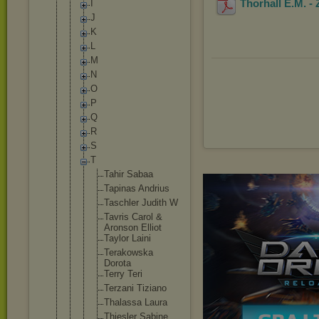
Thorhall E.M. -
I
J
K
L
M
N
O
P
Q
R
S
T
Tahir Sabaa
Tapinas Andrius
Taschler Judith W
Tavris Carol &
Aronson Elliot
Taylor Laini
Terakows
ka
Dorota
Terry Teri
Terzani Tiziano
Thalassa Laura
Thiesler Sabine