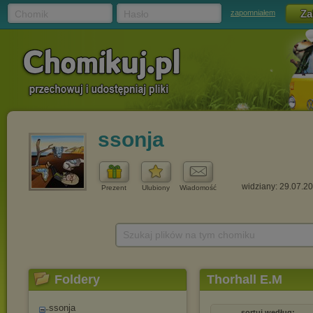
Chomik
Hasło
zapomniałem
ssonja
widziany: 29.07.2
Prezent
Ulubiony
Wiadomość
Szukaj plików na tym chomiku
Foldery
Thorhall E.M
ssonja
sortuj według: