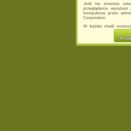
Jeśli nie zmienisz ust
przeglądarce, wyrażasz
komputerze przez admin
Corporation.
W każdej chwili możesz
cookies w swojej przeglą
w naszej Pol
Prze
http://chomikuj.pl/Polity
Jednocześnie informuje
może spowodować ogr
Chomikuj.pl.
W przypadku braku twojej
prosimy o opuszczenie se
Wykorzystanie plików c
(dostosowanie reklam do
działań marketingowych).
Wyrażenie sprzeciwu spo
będzie dopasowana do Tw
wyświetlona przypadkowo
Istnieje możliwość zmian
sposób uniemożliwiając
urządzeniu końcowym. M
dokonując odpowiednich