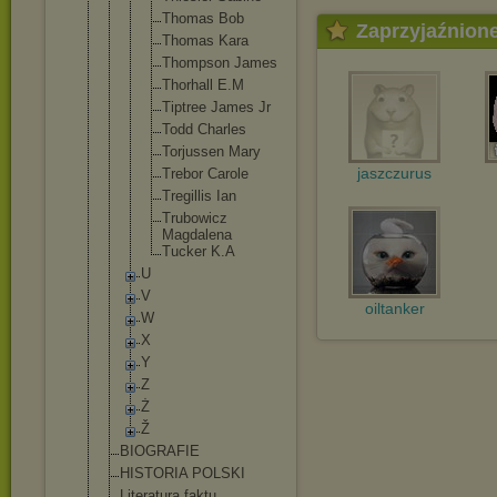
Thomas Bob
Zaprzyjaźnion
Thomas Kara
Thompson James
Thorhall E.M
Tiptree James Jr
Todd Charles
Torjusse
n Mary
jaszczurus
Trebor Carole
Tregilli
s Ian
Trubowic
z
Magdalen
a
Tucker K.A
U
V
oiltanker
W
X
Y
Z
Ż
Ž
BIOGRAFIE
HISTORIA POLSKI
Literatura faktu