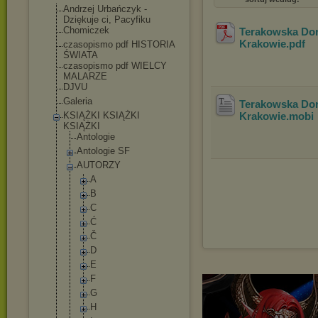
Andrzej Urbańczyk -
Dziękuje ci, Pacyfiku
Chomiczek
Terakowska Dor
Krakowie
.pdf
czasopismo pdf HISTORIA
ŚWIATA
czasopismo pdf WIELCY
MALARZE
DJVU
Galeria
Terakowska Dor
KSIĄŻKI KSIĄŻKI
Krakowie
.mobi
KSIĄŻKI
Antologie
Antologie SF
AUTORZY
A
B
C
Ć
Č
D
E
F
G
H