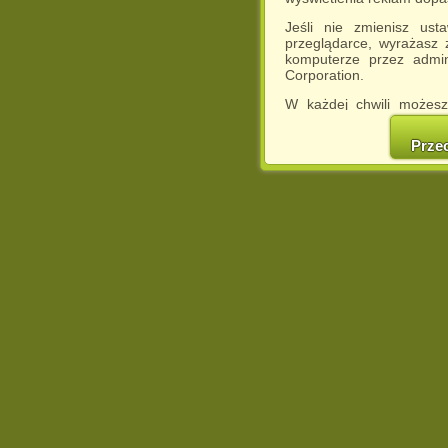
Jeśli nie zmienisz ust
przeglądarce, wyrażasz
komputerze przez admin
Corporation.
W każdej chwili możesz
cookies w swojej przeglą
w naszej Pol
Prze
http://chomikuj.pl/Polity
Jednocześnie informuje
może spowodować ogr
Chomikuj.pl.
W przypadku braku twojej
prosimy o opuszczenie se
Wykorzystanie plików c
(dostosowanie reklam do
działań marketingowych).
Wyrażenie sprzeciwu spo
będzie dopasowana do Tw
wyświetlona przypadkowo
Istnieje możliwość zmian
sposób uniemożliwiając
urządzeniu końcowym. M