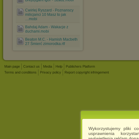
Brejdygant Igor - Szadz.mobi
Cwirlej Ryszard - Poznanscy
milicjanci 10 Masz to jak
....mobi
Bahdaj Adam - Wakacje z
duchami.mobi
Beaton M.C. - Hamish Macbeth
27 Śmierć zimorodka.rtf
Main page
Contact us
Media
Help
Publishers Platform
Terms and conditions
Privacy policy
Report copyright infringement
Wykorzystujemy pliki c
usprawnienia korzyst
wyświetlenia reklam dop