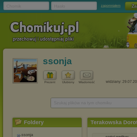
Chomik
Hasło
zapomniałem
ssonja
widziany: 29.07.2
Prezent
Ulubiony
Wiadomość
Szukaj plików na tym chomiku
Foldery
Terakowska Doro
ssonja
sortuj według: