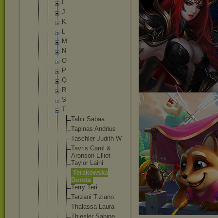
I
J
K
L
M
N
O
P
Q
R
S
T
Tahir Sabaa
Tapinas Andrius
Taschler Judith W
Tavris Carol &
Aronson Elliot
Taylor Laini
Terakows
ka
Dorota
Terry Teri
Terzani Tiziano
Thalassa Laura
Thiesler Sabine